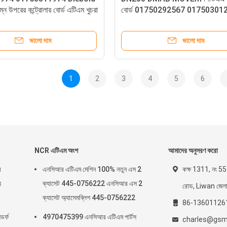
 উপরের কন্ট্রোলার বোর্ড এটিএম খুচরা
বোর্ড 01750292567 01750301
এটিএম পার্টস Diebold Nixdorf
ভালো দাম
ভালো দাম
1
2
3
4
5
6
NCR এটিএম অংশ
আমাদের অনুসরণ করো
র
এনসিআর এটিএম মেশিন 100% নতুন এস 2
কক্ষ 1311, নং 555
য
ক্যাসেট 445-0756222 এনসিআর এস 2
রোড, Liwan জেলা, গ
ক্যাসেট অ্যাসেমব্লিশ 445-0756222
86-13601126
র্ফ
4970475399 এনসিআর এটিএম পার্টস
charles@gsm