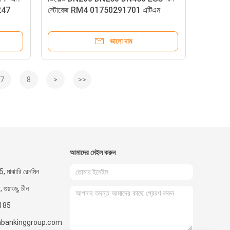
247
স্টোরেজ RM4 01750291701 এটিএম
যন্ত্রাংশ
ভালো দাম
7
8
>
>>
আমাদের মেইল ​​করুন
, মাঝারি রেনমিন
ুয়াংজু, চীন
185
bankinggroup.com