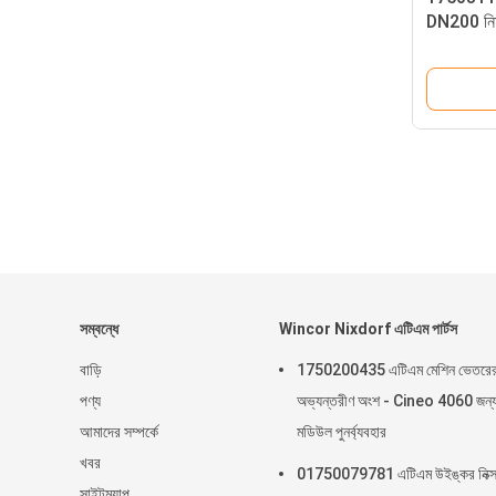
DN200 নিম্ন
যন্ত্রাংশ
সম্বন্ধে
Wincor Nixdorf এটিএম পার্টস
বাড়ি
1750200435 এটিএম মেশিন ভেতরে
পণ্য
অভ্যন্তরীণ অংশ - Cineo 4060 জন্
আমাদের সম্পর্কে
মডিউল পুনর্ব্যবহার
খবর
01750079781 এটিএম উইঙ্কর নিক্সড
সাইটম্যাপ