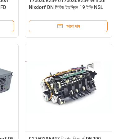
000A
1750308249 01750308249 Wincor
AFD
Nixdorf DN সিরিজ টাচস্ক্রিন 19 ইঞ্চি NSL
Cpl ATM মেশিনের খুচরা যন্ত্রাংশ
ভালো দাম
orf DN
01750295447 ডিবোল্ড নিক্সডর্ফ DN200