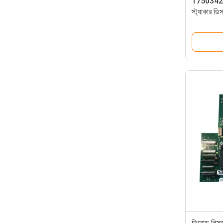
175034243
স্ট্যাকার 
DN200/25
ডিবোল্ড ন