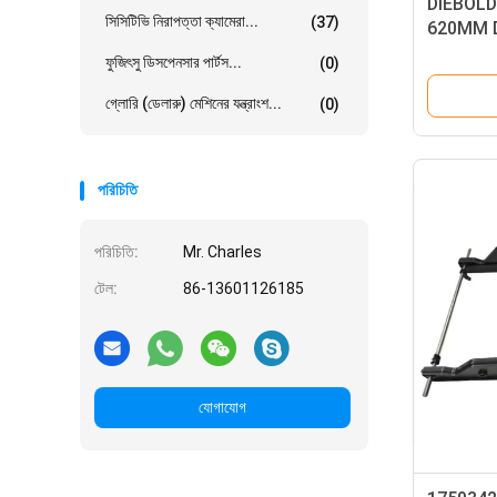
DIEBOL
সিসিটিভি নিরাপত্তা ক্যামেরা...
(37)
620MM Die
492027
ফুজিৎসু ডিসপেনসার পার্টস...
(0)
গ্লোরি (ডেলারু) মেশিনের যন্ত্রাংশ...
(0)
পরিচিতি
পরিচিতি:
Mr. Charles
টেল:
86-13601126185
যোগাযোগ