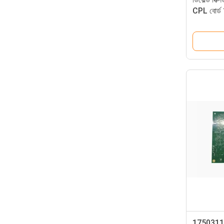
CPL বোর
DN এটিএম যন
1750311