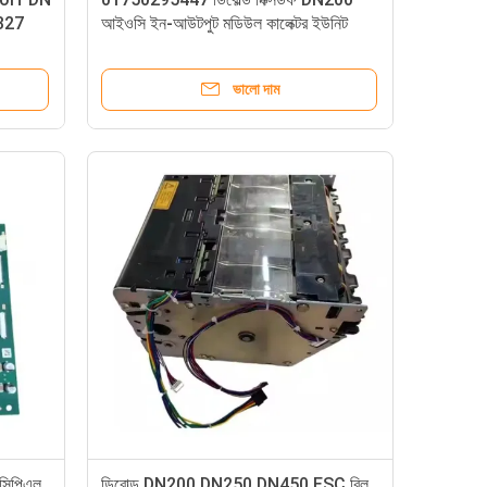
327
আইওসি ইন-আউটপুট মডিউল কালেক্টর ইউনিট
ভালো দাম
িপিএল
ডিবোল্ড DN200 DN250 DN450 ESC রিল