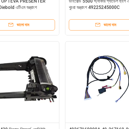
D OPTEVA PRESENTER
ডাইবোল্ড 5500 স্ট্যাকার প্যাডেল হুইল 
bold এটিএম যন্ত্রাংশ
খুচরা যন্ত্রাংশ 49225245000C
95000A
ভালো দাম
ভালো দাম