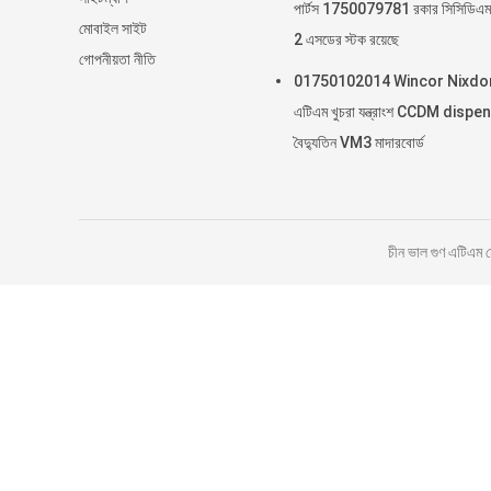
পার্টস 1750079781 রকার সিসিডিএম
মোবাইল সাইট
2 এসডের স্টক রয়েছে
গোপনীয়তা নীতি
01750102014 Wincor Nixdo
এটিএম খুচরা যন্ত্রাংশ CCDM dispe
বৈদ্যুতিন VM3 মাদারবোর্ড
চীন ভাল গুণ এটিএ