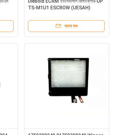
এটিএম
Diebold ECRM ইউনিভার্সাল রিসাইক্লার-UP
TS-M1U1 ESCROW (UESAH)
ভালো দাম