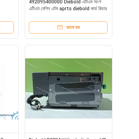
49209540000D Diebold এটিএম অংশ
এটিএম মেশিন এটম aprts diebold কার্ড রিডার
ভালো দাম