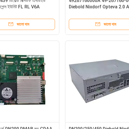
9 ডিবোল্ড নিক্সডর্ফ এসডিইউ
49267160000A 49-267160-
ডিসপেন্স ইউনিট FL RL V6A
Diebold Nixdorf Opteva 2.0 
0/450 এটিএম মেশিন
সেন্সর লাইন প্ল্যাটফর্ম ATM অংশ গ্রুপ
ভালো দাম
ভালো দাম
িক্সডর্ফ DN200 DMAB মুভ CDAA
DN200/250/450 Diebold Nixd