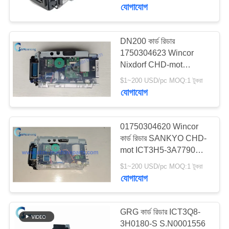
DN250A কার্ড রিডার এটিএম
নিয়ন্ত্রণ
যোগাযোগ
যন্ত্রাংশ
যোগাযোগ
DN200 কার্ড রিডার
756
1750304623 Wincor
করুন
Nixdorf CHD-mot
Diebold এটিএম অংশ
ICT3H5-3AF2793
$1~200 USD/pc MOQ:1 টুকরা
খবর
SecPac3 এনক্রিপ্টেড এটিএম
যোগাযোগ
মেশিন পার্ট
উদ্ধৃতির
01750304620 Wincor
জন্য
কার্ড রিডার SANKYO CHD-
mot ICT3H5-3A7790
1210
আবেদন
PN: 1750304620 ATM
$1~200 USD/pc MOQ:1 টুকরা
Wincor Nixdorf এটিএম
মেশিনের যন্ত্রাংশ
যোগাযোগ
সাইট
পার্টস
ম্যাপ
GRG কার্ড রিডার ICT3Q8-
3H0180-S S.N0001556