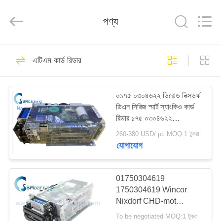
GSM
International
Trade
পণ্য
Co.,Ltd..
All
Rights
Reserved.
বাড়ি
410
এটিএম কার্ড রিডার
এটিএম মেশিন পার্টস
পণ্য
০১৭৫ ০৩০৪৬২২ ডিবোল্ড নিক্সডর্ফ
ডিএন সিরিজ স্মার্ট স্যাংকিও কার্ড
আমাদের
রিডার ১৭৫ ০৩০৪৬২২
সম্পর্কে
ডিএন১০০ডি ডিএন২০০ভি
260-380 USD/ pc MOQ:1 টুকরা
আইসিটি৩এইচ৫-৩এডি২৭৯২
যোগাযোগ
আইএফএম০০৫-০১০০
1858
কারখানা
ভ্রমণ
01750304619
NCR এটিএম অংশ
1750304619 Wincor
Nixdorf CHD-mot
মান
ICT3H5-3A2790 বেসিক
To be negotiated MOQ:1 টুকরা