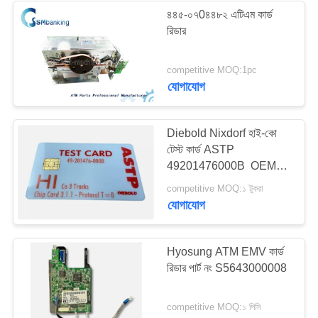
৪৪৫-০৭0৪৪৮২ এটিএম কার্ড
রিডার
434
competitive MOQ:1pc
Hyosung এটিএম অংশ
যোগাযোগ
Diebold Nixdorf হাই-কো
টেস্ট কার্ড ASTP
49201476000B ️ OEM
চৌম্বকীয় স্ট্রিপ কার্ড
73
competitive MOQ:১ টুকরা
যোগাযোগ
ফুজিৎসু এটিএম পার্টস
Hyosung ATM EMV কার্ড
রিডার পার্ট নং S5643000008
competitive MOQ:১ পিসি