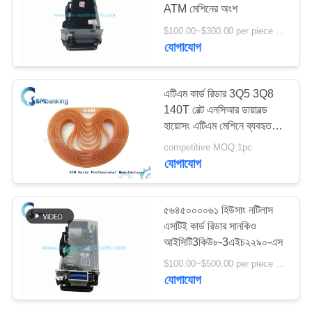
ATM মেশিনের অংশ
PRIVACY
$100.00~$300.00 per piece MOQ:1 পিস
POLICY
যোগাযোগ
528
এনএমডি এটিএম অংশ
এটিএম কার্ড রিডার 3Q5 3Q8
140T বেল্ট এনসিআর ডায়াবল্ড
হায়োসং এটিএম মেশিনে ব্যবহৃত
998-0235644
competitive MOQ:1pc
যোগাযোগ
76
৫৬৪৫০০০০৬১ হিউসাং নটিলাস
এসটিই কার্ড রিডার সানকিও
হিটাচি এটিএম পার্টস
আইসিটি3কিউ৮-3এইচ২২৯০-এস
$100.00~$500.00 per piece MOQ:1
যোগাযোগ