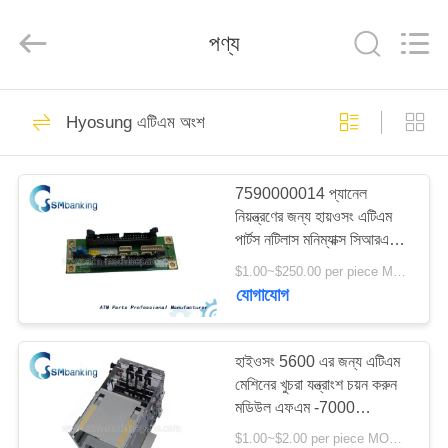
GSM
International
Trade
পণ্য
Co.,Ltd..
All
Rights
Reserved.
বাড়ি
410
Hyosung এটিএম অংশ
এটিএম মেশিন পার্টস
পণ্য
7590000014 প্যানেল
নিয়ন্ত্রণের জন্য হায়ওসং এটিএম
আমাদের
পার্টস নটিলাস মনিম্যাক্স সিআরএম
সম্পর্কে
ইন্টারফেস বোর্ড 75900000-14
$1.00~$250.00 per piece MOQ:1 টুকরা
যোগাযোগ
1858
কারখানা
ভ্রমণ
হাইওসং 5600 এর জন্য এটিএম
NCR এটিএম অংশ
মেশিনের খুচরা যন্ত্রাংশ চয়ন করুন
মডিউল এফএম -7000
মান
7310000425
$1.00~$2.00 per piece MOQ:1 টুকরা