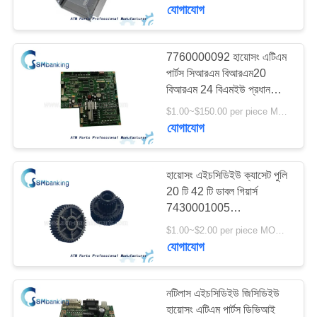
7310000444
নিয়ন্ত্রণ
যোগাযোগ
যোগাযোগ
7760000092 হায়োসং এটিএম
756
পার্টস সিআরএম বিআরএম20
করুন
বিআরএম 24 বিএমইউ প্রধান
Diebold এটিএম অংশ
কন্ট্রোলার বোর্ড এমএক্স ৮০০
$1.00~$150.00 per piece MOQ:1 টুকরা
খবর
মনিম্যাক্স 8600 এস
যোগাযোগ
7760000092
7430000674
উদ্ধৃতির
হায়োসং এইচসিডিইউ ক্যাসেট পুলি
জন্য
20 টি 42 টি ডাবল গিয়ার্স
7430001005
1210
আবেদন
7430000208
$1.00~$2.00 per piece MOQ:1 টুকরা
Wincor Nixdorf এটিএম
যোগাযোগ
সাইট
পার্টস
ম্যাপ
নটিলাস এইচসিডিইউ জিসিডিইউ
হায়োসং এটিএম পার্টস ডিভিআই