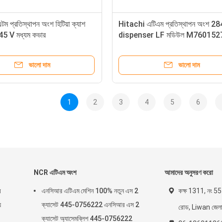
ম প্রতিস্থাপন অংশ হিটিয়া ক্যাশ
Hitachi এটিএম প্রতিস্থাপন অংশ 2
45 V মধ্যম কভার
dispenser LF মডিউল M760152
ভালো দাম
ভালো দাম
1
2
3
4
5
6
NCR এটিএম অংশ
আমাদের অনুসরণ করো
র
এনসিআর এটিএম মেশিন 100% নতুন এস 2
কক্ষ 1311, নং 555
য
ক্যাসেট 445-0756222 এনসিআর এস 2
রোড, Liwan জেলা, গ
ক্যাসেট অ্যাসেমব্লিশ 445-0756222