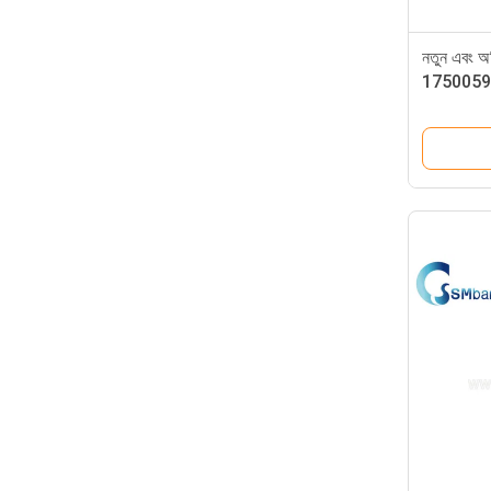
নতুন এবং অ
175005911
আরএল 232 ম
1750059