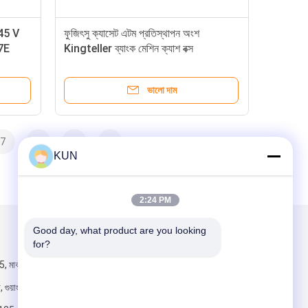
845 V
ফুজিৎসু ক্যাসেট এটম প্রতিস্থাপন অংশ
7E
Kingteller ব্যাংক মেশিন ক্যাশ বক্স
ভালো দাম
7
8
>
>>
KUN
2:24 PM
Good day, what product are you looking 
আমাদের মেইল ​​করুন
for?
, মাঝারি রেনমিন
ুয়াংজু, চীন