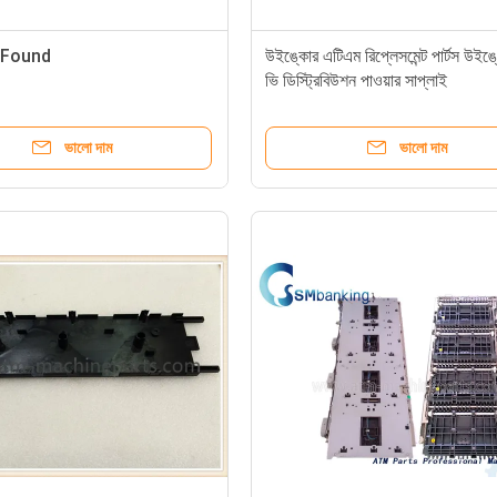
 Found
উইঙ্কোর এটিএম রিপ্লেসমেন্ট পার্টস উই
ভি ডিস্ট্রিবিউশন পাওয়ার সাপ্লাই
1750073167 স্টকের মধ্যে
ভালো দাম
ভালো দাম