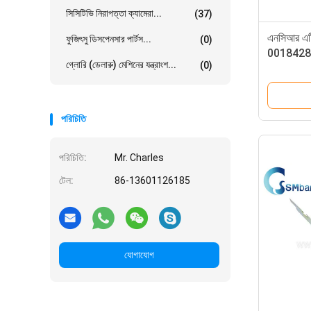
সিসিটিভি নিরাপত্তা ক্যামেরা...
(37)
এনসিআর এটিএ
ফুজিৎসু ডিসপেনসার পার্টস...
(0)
0018428 পরি
গ্লোরি (ডেলারু) মেশিনের যন্ত্রাংশ...
(0)
0090018
পরিচিতি
পরিচিতি:
Mr. Charles
টেল:
86-13601126185
যোগাযোগ