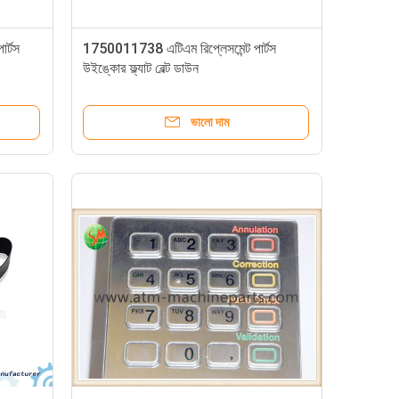
ার্টস
1750011738 এটিএম রিপ্লেসমেন্ট পার্টস
উইঙ্কোর ফ্ল্যাট বেল্ট ডাউন
ভালো দাম