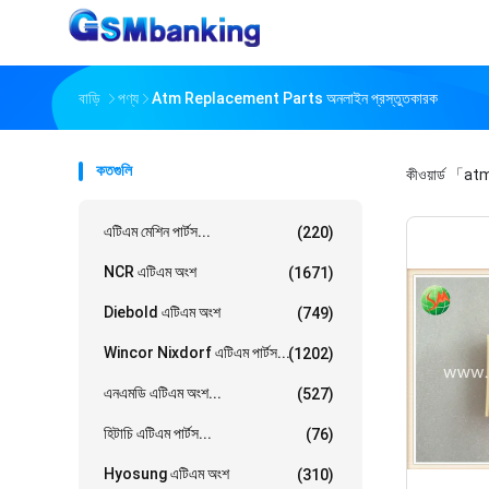
বাড়ি
পণ্য
Atm Replacement Parts অনলাইন প্রস্তুতকারক
কতগুলি
কীওয়ার্ড
「atm
এটিএম মেশিন পার্টস...
(220)
NCR এটিএম অংশ
(1671)
Diebold এটিএম অংশ
(749)
Wincor Nixdorf এটিএম পার্টস...
(1202)
এনএমডি এটিএম অংশ...
(527)
হিটাচি এটিএম পার্টস...
(76)
Hyosung এটিএম অংশ
(310)