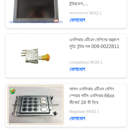
ইন্টারফেস,
PRIVACY
এসএনঃ৫৯৪৩-৫১০০-৯০৯০;
আলোচনাযোগ্য MOQ:1
POLICY
পাওয়ার রেটিং ১২ ভোল্ট--,2.0A
যোগাযোগ
এনসিআর এটিএম মেশিনের যন্ত্রাংশ
সুইচ ইন্টার লক 009-0022811
competitive MOQ:1
যোগাযোগ
আসল এনসিআর এটিএম মেশিন
স্পেয়ার পার্টস এনসিআর 66xx
কীবোর্ড 16 কী দিয়ে
Negotiate MOQ:1
যোগাযোগ