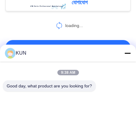
যোগাযোগ
loading...
আমাদের সাথে যোগাযোগ করুন!
KUN
সব
9:38 AM
Good day, what product are you looking for?
এটিএম মেশিন পার্টস
NCR এটিএম অংশ
Wincor Nixdorf এটিএম
Diebold এটিএম অংশ
পার্টস
এনএমডি এটিএম অংশ
হিটাচি এটিএম পার্টস