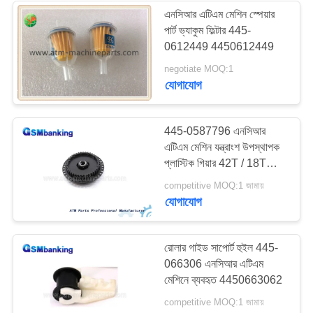
এনসিআর এটিএম মেশিন স্পেয়ার
পার্ট ভ্যাকুম ফিল্টার 445-
0612449 4450612449
negotiate MOQ:1
যোগাযোগ
445-0587796 এনসিআর
এটিএম মেশিন যন্ত্রাংশ উপস্থাপক
প্লাস্টিক গিয়ার 42T / 18T
কালো রঙ
competitive MOQ:1 জামায়
যোগাযোগ
রোলার গাইড সাপোর্ট হুইল 445-
066306 এনসিআর এটিএম
মেশিনে ব্যবহৃত 4450663062
competitive MOQ:1 জামায়