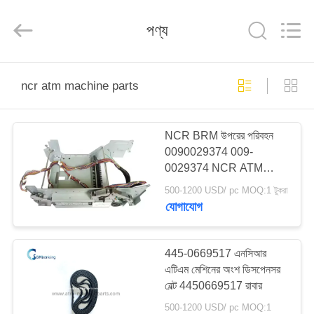
GSM
International
Trade
পণ্য
Co.,Ltd..
All
Rights
Reserved.
বাড়ি
ncr atm machine parts
পণ্য
NCR BRM উপরের পরিবহন
0090029374 009-
আমাদের
0029374 NCR ATM
সম্পর্কে
মেশিনের খুচরা যন্ত্রাংশ
500-1200 USD/ pc MOQ:1 টুকরা
যোগাযোগ
কারখানা
ভ্রমণ
445-0669517 এনসিআর
এটিএম মেশিনের অংশ ডিসপেনসর
বেল্ট 4450669517 রাবার
মান
500-1200 USD/ pc MOQ:1