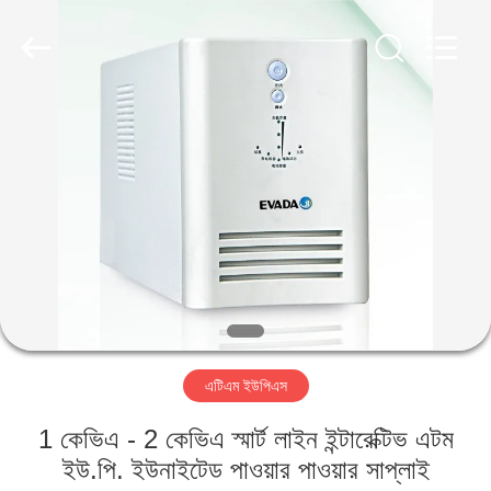
GSM
International
Trade
Co.,Ltd..
All
Rights
Reserved.
বাড়ি
পণ্য
আমাদের
সম্পর্কে
কারখানা
এটিএম ইউপিএস
ভ্রমণ
1 কেভিএ - 2 কেভিএ স্মার্ট লাইন ইন্টারেক্টিভ এটম
মান
ইউ.পি. ইউনাইটেড পাওয়ার পাওয়ার সাপ্লাই