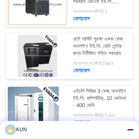
সরবরাহ এটিএম ইউ.পি.,
PRIVACY
কাস্টমাইজড
আলোচনাযোগ্য MOQ:1
POLICY
যোগাযোগ
ছোট সার্কিট সুরক্ষা একক ফেজ
অনলাইন ইউ.পি. ডেটা সেন্টার
জন্য নির্বীজিত শক্তি সরবরাহ
আলোচনাযোগ্য MOQ:5pcs
যোগাযোগ
এইচপি সিরিজ 3 ফেজ অনলাইন
ইউ.পি. কম্পিউটার, 10 কেভিভা
- 400 কেভি
আলোচনাযোগ্য MOQ:5 pcs
যোগাযোগ
KUN