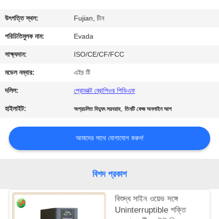
নিয়ন্ত্রণ
উৎপত্তি স্থল:
Fujian, চীন
যোগাযোগ
পরিচিতিমুলক নাম:
Evada
করুন
সাক্ষ্যদান:
ISO/CE/CF/FCC
মডেল নম্বার:
এইচ টি
খবর
দলিল:
প্রোডাক্ট ব্রোশিওর পিডিএফ
হাইলাইট:
,
অপ্রচলিত বিদ্যুৎ সরবরাহ
তিনটি ফেজ অনলাইন আপ
উদ্ধৃতির
জন্য
আমাদের সাথে যোগাযোগ করুন!
আবেদন
বিশদ প্রকাশ
সাইট
ম্যাপ
বিশুদ্ধ সাইন ওয়েভ সঙ্গে
Uninterruptible শক্তি