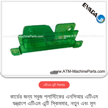
GSM
International
Trade
Co.,Ltd..
All
Rights
Reserved.
বাড়ি
পণ্য
আমাদের
সম্পর্কে
কারখানা
এটিএম এন্টি স্কিমার
ভ্রমণ
কার্ডের জন্য সবুজ প্লাস্টিকের এনসিআর এটিএম
মান
যন্ত্রাংশ এটিএম এন্টি স্কিমমার, নতুন এবং মূল