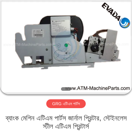
GSM
International
Trade
Co.,Ltd..
All
Rights
Reserved.
বাড়ি
পণ্য
আমাদের
সম্পর্কে
কারখানা
GRG এটিএম পার্টস
ভ্রমণ
ব্যাংক মেশিন এটিএম পার্টস জার্নাল প্রিন্টার, স্টেইনলেস
মান
স্টীল এটিএম প্রিন্টার্স