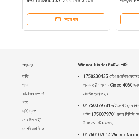
STL, ENG(AU), QZ1, X, I, O, _ 49-
ইংরেজি কীবোর্ড YT2.
216680-707A/49216680707A কীবোর্ড
ভালো দাম
ভ
সম্বন্ধে
Wincor Nixdorf এটিএম পার্টস
বাড়ি
1750200435 এটিএম মেশিন ভেতরে
পণ্য
অভ্যন্তরীণ অংশ - Cineo 4060 জন্
আমাদের সম্পর্কে
মডিউল পুনর্ব্যবহার
খবর
01750079781 এটিএম উইঙ্কর নিক্সড
সাইটম্যাপ
পার্টস 1750079781 রকার সিসিডিএম
মোবাইল সাইট
2 এসডের স্টক রয়েছে
গোপনীয়তা নীতি
01750102014 Wincor Nixdo