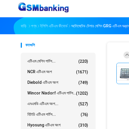
বাড়ি
পণ্য
ইপিপি এটিএম কীবোর্ড
অটোমেটেড টেলার মেশিন GRG এটিএম যন্ত্রা
কতগুলি
এটিএম মেশিন পার্টস...
(220)
NCR এটিএম অংশ
(1671)
Diebold এটিএম অংশ
(749)
Wincor Nixdorf এটিএম পার্টস...
(1202)
এনএমডি এটিএম অংশ...
(527)
হিটাচি এটিএম পার্টস...
(76)
Hyosung এটিএম অংশ
(310)