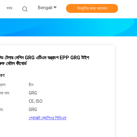
Bengali
খবর
উদ্ধৃতির জন্য আবেদন
ড টেলার মেশিন GRG এটিএম যন্ত্রাংশ EPP GRG টাইপ
্রুফ মেটাল কীবোর্ড
বরণ:
্থল:
চীন
লক নাম:
GRG
CE, ISO
ার:
GRG
প্রোডাক্ট ব্রোশিওর পিডিএফ