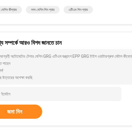
মেশিন কীপ্যাড
নগদ মেশিন পিন প্যাড
এটিএম পিন প্যাড
য সম্পর্কে আরও বিশদ জানতে চান
আগ্রহী অটোমেটেড টেলার মেশিন GRG এটিএম যন্ত্রাংশ EPP GRG টাইপ ওয়াটারপ্রুফ মেটাল কীবোর্
ে পারেন
াদ!
র উত্তরের অপেক্ষা করছি.
জমা দিন