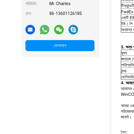
পরিচিতি:
Mr. Charles
টিঅ্যান্ডট
FedEx 
টেল:
86-13601126185
একটি 
ইউ। পি
অন্যান্য 
যোগাযোগ
3. অন্য 
মূল্য
জাহাজে প
পারিশ্রম
বন্দর
ডেলিভারি
4. আমাদের
আমাদের ক
WinCOR,
আমরা একটি
পরিষেবাগ
জানাই।
ট্যাগ: