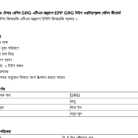
 টেলার মেশিন GRG এটিএম যন্ত্রাংশ EPP GRG টাইপ ওয়াটারপ্রুফ মেটাল কীবোর্ড
শিন জিআরজি এটিএম যন্ত্রাংশ ইপিপি জিআরজি প্রকার ২
য
 সঙ্গে
ে বৃহৎ পরিমাণে
ত দাম দিয়ে
শ গ্রহণ
যা: ২ টাইপ করুন
্রসবের
ার অনুরোধ হিসাবে অংশ উত্পাদন করতে পারেন
্ণনা
ুলক নাম
GRG
ধাতু
্থা
স্টক ইন
নতুন মূল
 পরিষেবা
ল
3-4 দিন পৌঁছাতে হবে