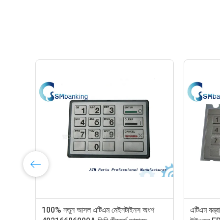
ডিবোল্ড EPP5 BSC ইংরেজি, LGE, ST
ATM মেশিন পার্টস GR