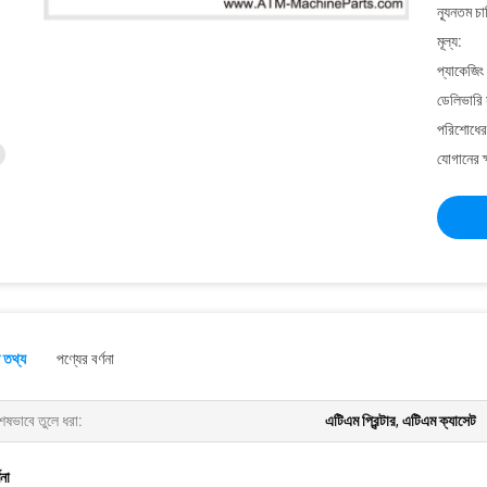
ন্যূনতম চ
মূল্য:
প্যাকেজিং
ডেলিভারি 
পরিশোধের 
যোগানের ক
 তথ্য
পণ্যের বর্ণনা
েষভাবে তুলে ধরা:
এটিএম প্রিন্টার
,
এটিএম ক্যাসেট
ণনা