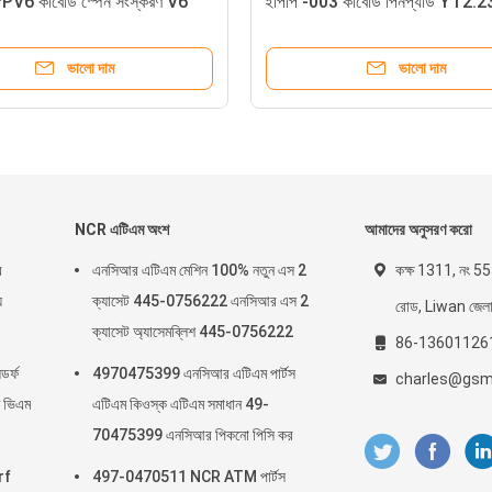
232.0301
ইপিপি কীপ্যাড ৪৪৫-০৬৭৪১৩৩
ালো দাম
ভালো দাম
NCR এটিএম অংশ
আমাদের অনুসরণ করো
র
এনসিআর এটিএম মেশিন 100% নতুন এস 2
কক্ষ 1311, নং 555
য
ক্যাসেট 445-0756222 এনসিআর এস 2
রোড, Liwan জেলা, গ
ক্যাসেট অ্যাসেমব্লিশ 445-0756222
86-13601126
র্ফ
4970475399 এনসিআর এটিএম পার্টস
charles@gsm
 ভিএম
এটিএম কিওস্ক এটিএম সমাধান 49-
70475399 এনসিআর পিকনো পিসি কর
rf
497-0470511 NCR ATM পার্টস