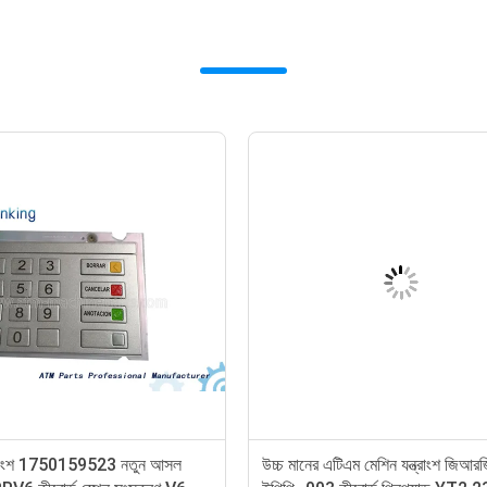
G কীবোর্ড EPP 004
৪৪৫0৬৭৪১৩৩ এনসিআর ৫৮৮৭ মেটাল কীবোর্ড