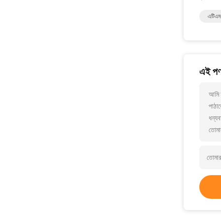
এটিএম 
এই পণ্
আমি 
পাঠাত
ধন্যব
তোমা