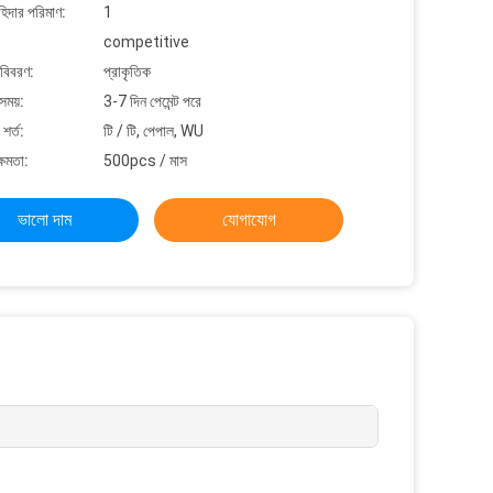
াহিদার পরিমাণ:
1
competitive
 বিবরণ:
প্রাকৃতিক
সময়:
3-7 দিন পেমেন্ট পরে
শর্ত:
টি / টি, পেপাল, WU
্ষমতা:
500pcs / মাস
ভালো দাম
যোগাযোগ