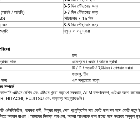
ি
3-5 দিন পৌঁছানোর জন্য
(আইই / আইপি)
3-7 দিন পৌঁছানোর জন্য
EMS
পৌঁছানোর 7-15 দিন
। এস
3-5 দিন পৌঁছানোর জন্য
পদ্ধতি
সমুদ্র বা বায়ু দ্বারা
পরিষেবা
ছল
্রেরিত কাজ
এক্সপ্রেস / এয়ার / জাহাজ দ্বারা
িক
টি / টি / ওয়েস্টার্ন ইউনিয়ন / পেপ্যাল ​​দ্বারা
গুয়াংঝু, চীন
 সময়
এক সপ্তাহের মধ্যে
 সম্পর্কে
োম্পানি এটিএম মেশিন এবং এটিএম খুচরা যন্ত্রাংশ সরবরাহ, ATM রক্ষণাবেক্ষণ, এটিএম অংশ মেরামত
 HITACHI, FUJITSU এবং অন্যান্য সহ ব্র্যান্ডগুলি।
 এক্সিকিউটিভ, গবেষণা কর্মী, বিক্রয় মানুষ, সেবা প্রযুক্তিবিদ সহ একটি ভাল দল সঙ্গে একটি নতুন উচ
ুলিতে অবদান রাখবে।
আমাদের নিজস্ব কারখানা, আমরা আপনাকে ভাল মানের সঙ্গে সবচেয়ে অনুকূল মূ