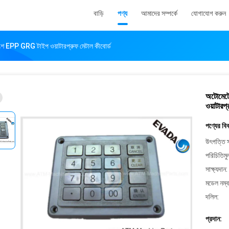
বাড়ি
পণ্য
আমাদের সম্পর্কে
যোগাযোগ করুন
ংশ EPP GRG টাইপ ওয়াটারপ্রুফ মেটাল কীবোর্ড
অটোমেটে
ওয়াটারপ
পণ্যের বি
উৎপত্তি স
পরিচিতিমু
সাক্ষ্যদান:
মডেল নম্ব
দলিল:
প্রদান: