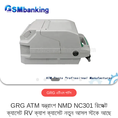
GSM
International
Trade
Co.,Ltd..
All
Rights
Reserved.
বাড়ি
পণ্য
আমাদের
সম্পর্কে
কারখানা
GRG এটিএম পার্টস
ভ্রমণ
GRG ATM যন্ত্রাংশ NMD NC301 রিজেক্ট
মান
ক্যাসেট RV ক্যাশ ক্যাসেট নতুন আসল স্টকে আছে