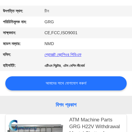
নিয়ন্ত্রণ
উৎপত্তি স্থল:
চীন
যোগাযোগ
পরিচিতিমুলক নাম:
GRG
করুন
সাক্ষ্যদান:
CE,FCC,ISO9001
মডেল নম্বার:
NMD
খবর
দলিল:
প্রোডাক্ট ব্রোশিওর পিডিএফ
হাইলাইট:
,
এটিএম প্রিন্টার
এটম মেশিন কীবোর্ড
উদ্ধৃতির
জন্য
আমাদের সাথে যোগাযোগ করুন!
আবেদন
বিশদ প্রকাশ
সাইট
ম্যাপ
ATM Machine Parts
GRG H22V Withdrawal