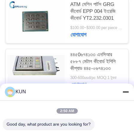
ATM মেশিন পার্টস GRG
PRIVACY
কীবোর্ড EPP 004 ইংরেজি
POLICY
কীবোর্ড YT2.232.0301
$100.00~$300.00 per piece MOQ:1
যোগাযোগ
৪৪৫0৬৭৪১৩৩ এনসিআর
৫৮৮৭ মেটাল কীবোর্ড ইপিপি
কীপ্যাড ৪৪৫-০৬৭৪১৩৩
300-600usd/pc MOQ:1 টুকরা
যোগাযোগ
KUN
সব
2:50 AM
Good day, what product are you looking for?
এটিএম মেশিন পার্টস
NCR এটিএম অংশ