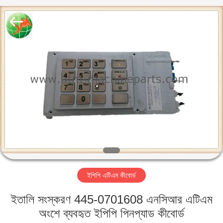
GSM
International
Trade
Co.,Ltd..
All
Rights
Reserved.
বাড়ি
পণ্য
আমাদের
সম্পর্কে
কারখানা
ইপিপি এটিএম কীবোর্ড
ভ্রমণ
ইতালি সংস্করণ 445-0701608 এনসিআর এটিএম
মান
অংশে ব্যবহৃত ইপিপি পিনপ্যাড কীবোর্ড