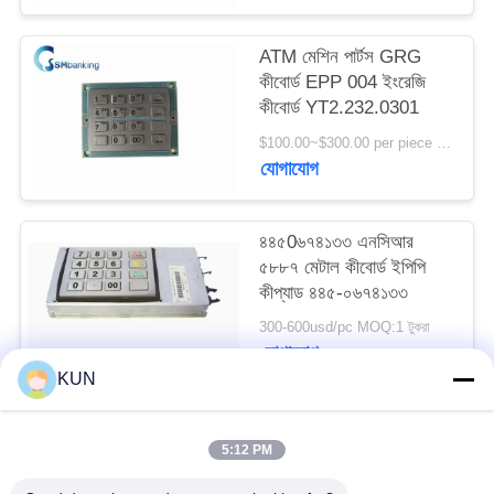
PRIVACY
POLICY
ATM মেশিন পার্টস GRG
কীবোর্ড EPP 004 ইংরেজি
কীবোর্ড YT2.232.0301
$100.00~$300.00 per piece MOQ:1
যোগাযোগ
৪৪৫0৬৭৪১৩৩ এনসিআর
৫৮৮৭ মেটাল কীবোর্ড ইপিপি
কীপ্যাড ৪৪৫-০৬৭৪১৩৩
300-600usd/pc MOQ:1 টুকরা
যোগাযোগ
KUN
সব
5:12 PM