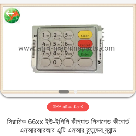
GSM
International
Trade
Co.,Ltd..
All
Rights
Reserved.
বাড়ি
পণ্য
আমাদের
সম্পর্কে
কারখানা
ইপিপি এটিএম কীবোর্ড
ভ্রমণ
সিরামিক 66xx ইউ-ইপিপি কীপ্যাড পিনাপেড কীবোর্ড
মান
এনআরআরআর এন্টি এমআর ব্র্যান্ডের ব্র্যান্ড