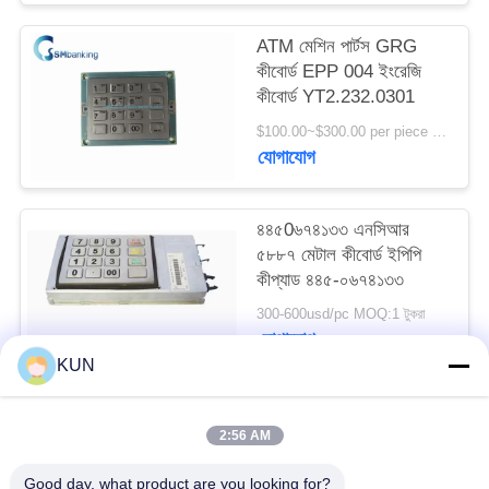
PRIVACY
ATM মেশিন পার্টস GRG
POLICY
কীবোর্ড EPP 004 ইংরেজি
কীবোর্ড YT2.232.0301
$100.00~$300.00 per piece MOQ:1
যোগাযোগ
৪৪৫0৬৭৪১৩৩ এনসিআর
৫৮৮৭ মেটাল কীবোর্ড ইপিপি
কীপ্যাড ৪৪৫-০৬৭৪১৩৩
300-600usd/pc MOQ:1 টুকরা
যোগাযোগ
KUN
সব
2:56 AM
Good day, what product are you looking for?