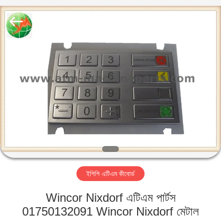
GSM
International
Trade
Co.,Ltd..
All
Rights
Reserved.
বাড়ি
পণ্য
আমাদের
সম্পর্কে
কারখানা
ইপিপি এটিএম কীবোর্ড
ভ্রমণ
Wincor Nixdorf এটিএম পার্টস
মান
01750132091 Wincor Nixdorf মেটাল