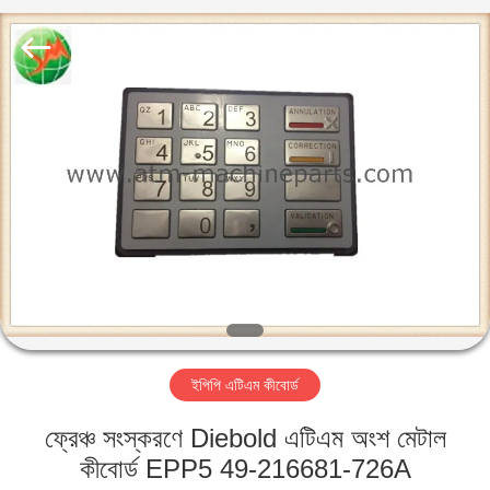
GSM
International
Trade
Co.,Ltd..
All
Rights
Reserved.
বাড়ি
পণ্য
আমাদের
সম্পর্কে
কারখানা
ইপিপি এটিএম কীবোর্ড
ভ্রমণ
ফ্রেঞ্চ সংস্করণে Diebold এটিএম অংশ মেটাল
মান
কীবোর্ড EPP5 49-216681-726A