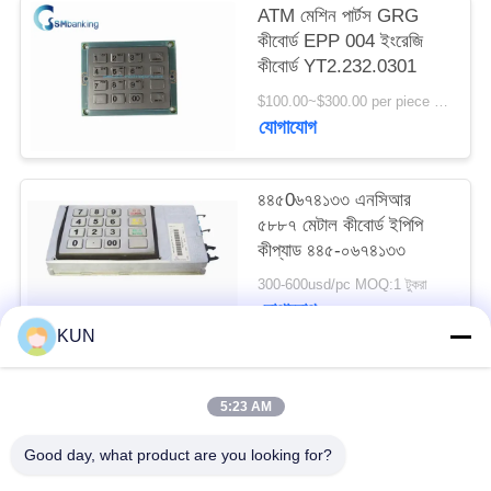
ATM মেশিন পার্টস GRG
PRIVACY
কীবোর্ড EPP 004 ইংরেজি
POLICY
কীবোর্ড YT2.232.0301
$100.00~$300.00 per piece MOQ:1
যোগাযোগ
৪৪৫0৬৭৪১৩৩ এনসিআর
৫৮৮৭ মেটাল কীবোর্ড ইপিপি
কীপ্যাড ৪৪৫-০৬৭৪১৩৩
300-600usd/pc MOQ:1 টুকরা
যোগাযোগ
KUN
সব
5:23 AM
Good day, what product are you looking for?
এটিএম মেশিন পার্টস
NCR এটিএম অংশ