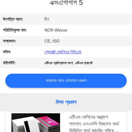
এক্সএপিপিপি 5
নিয়ন্ত্রণ
উৎপত্তি স্থল:
চীন
যোগাযোগ
পরিচিতিমুলক নাম:
NCR Wincor
করুন
সাক্ষ্যদান:
CE, ISO
খবর
দলিল:
প্রোডাক্ট ব্রোশিওর পিডিএফ
হাইলাইট:
,
এটিএম প্রতিস্থাপন অংশ
এটিএম ক্যাসেট
উদ্ধৃতির
জন্য
আমাদের সাথে যোগাযোগ করুন!
আবেদন
বিশদ প্রকাশ
সাইট
এটিএম মেশিনের যন্ত্রাংশ
ম্যাপ
সানলান এনএফসি বিজনেস কার্ড
ডিজিটাল কার্ড ব্যাংকিং পরিষেবার