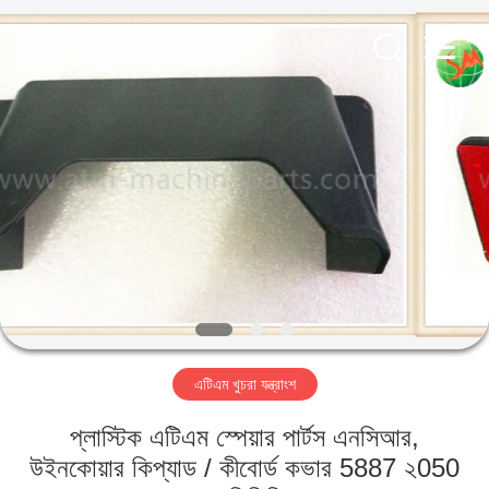
GSM
International
Trade
Co.,Ltd..
All
Rights
Reserved.
বাড়ি
পণ্য
আমাদের
সম্পর্কে
কারখানা
এটিএম খুচরা যন্ত্রাংশ
ভ্রমণ
প্লাস্টিক এটিএম স্পেয়ার পার্টস এনসিআর,
মান
উইনকোয়ার কিপ্যাড / কীবোর্ড কভার 5887 ২050