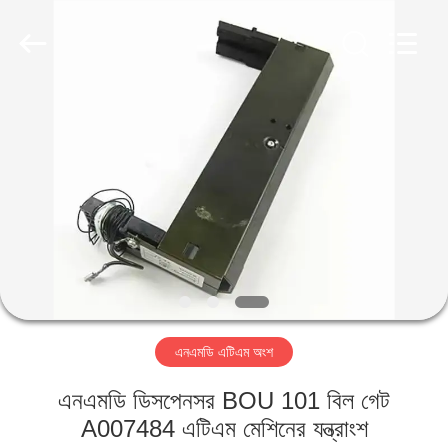
GSM
International
Trade
Co.,Ltd..
All
Rights
Reserved.
বাড়ি
পণ্য
আমাদের
সম্পর্কে
কারখানা
এনএমডি এটিএম অংশ
ভ্রমণ
এনএমডি ডিসপেনসর BOU 101 বিল গেট
মান
A007484 এটিএম মেশিনের যন্ত্রাংশ