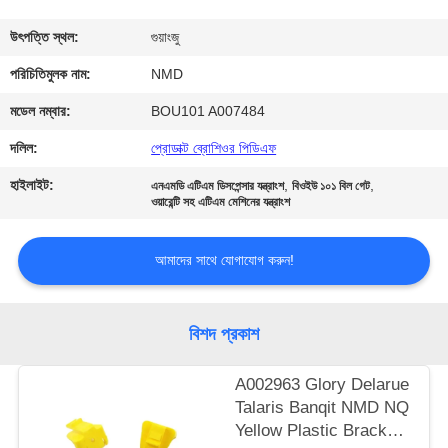
নিয়ন্ত্রণ
উৎপত্তি স্থল:
গুয়াংজু
যোগাযোগ
পরিচিতিমুলক নাম:
NMD
করুন
মডেল নম্বার:
BOU101 A007484
দলিল:
প্রোডাক্ট ব্রোশিওর পিডিএফ
খবর
হাইলাইট:
,
,
এনএমডি এটিএম ডিসপেন্সার যন্ত্রাংশ
বিওইউ ১০১ বিল গেট
ওয়ারেন্টি সহ এটিএম মেশিনের যন্ত্রাংশ
উদ্ধৃতির
আমাদের সাথে যোগাযোগ করুন!
জন্য
আবেদন
বিশদ প্রকাশ
সাইট
A002963 Glory Delarue
ম্যাপ
Talaris Banqit NMD NQ
Yellow Plastic Bracket