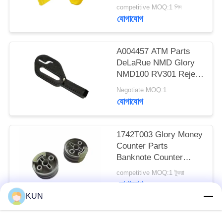
NMD ATM Parts
PRIVACY
competitive MOQ:1 পিস
যোগাযোগ
POLICY
A004457 ATM Parts
DeLaRue NMD Glory
NMD100 RV301 Reject
Cassette Pad
Negotiate MOQ:1
যোগাযোগ
1742T003 Glory Money
Counter Parts
Banknote Counter
GFB-800 Feed Roller
competitive MOQ:1 টুকরা
ATM Spare Parts
যোগাযোগ
KUN