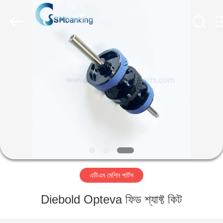
GSM
International
Trade
Co.,Ltd..
All
Rights
Reserved.
বাড়ি
পণ্য
আমাদের
সম্পর্কে
কারখানা
এটিএম মেশিন পার্টস
ভ্রমণ
Diebold Opteva ফিড শ্যাফ্ট কিট
মান