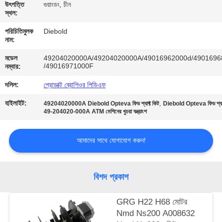
নিয়ন্ত্রণ
উৎপত্তি
গুয়াংডং, চীন
স্থল:
পরিচিতিমুলক
Diebold
যোগাযোগ
নাম:
করুন
মডেল
49204020000A/49204020000A/49016962000d/4901696
/49016971000F
নম্বার:
খবর
দলিল:
প্রোডাক্ট ব্রোশিওর পিডিএফ
হাইলাইট:
,
49204020000A Diebold Opteva ফিড শ্যাফ্ট কিট
Diebold Opteva ফিড শ্যাফ
49-204020-000A ATM মেশিনের খুচরা যন্ত্রাংশ
উদ্ধৃতির
জন্য
আমাদের সাথে যোগাযোগ করুন!
আবেদন
বিশদ প্রকাশ
সাইট
ম্যাপ
GRG H22 H68 মোটর
Nmd Ns200 A008632