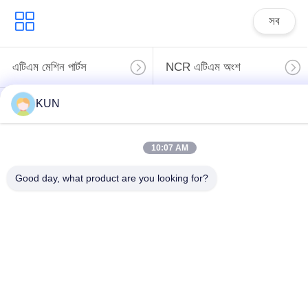
সব
এটিএম মেশিন পার্টস
NCR এটিএম অংশ
KUN
Wincor Nixdorf এটিএম
Diebold এটিএম অংশ
পার্টস
10:07 AM
এনএমডি এটিএম অংশ
হিটাচি এটিএম পার্টস
Good day, what product are you looking for?
Hyosung এটিএম অংশ
ফুজিৎসু এটিএম পার্টস
সাবস্ক্রাইব