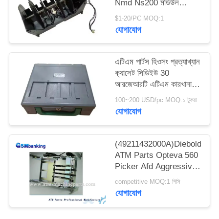
Nmd Ns200 মডিউল
PRIVACY
Nmd100 Nmd200
$1-20/PC MOQ:1
POLICY
A008632 A021932
যোগাযোগ
A008909 A003872-05
এটিএম পার্টস হিওসং প্রত্যাখ্যান
ক্যাসেট সিডিইউ 30
আরজেআরটি এটিএম কারখানা
7430006165
100~200 USD/pc MOQ:১ টুকরা
S7430006165
যোগাযোগ
(49211432000A)Diebold
ATM Parts Opteva 560
Picker Afd Aggressive
(49211432000A)
competitive MOQ:1 পিসি
যোগাযোগ