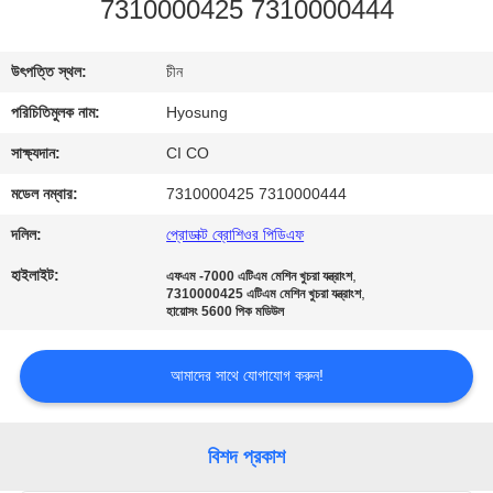
7310000425 7310000444
নিয়ন্ত্রণ
উৎপত্তি স্থল:
চীন
যোগাযোগ
পরিচিতিমুলক নাম:
Hyosung
করুন
সাক্ষ্যদান:
CI CO
খবর
মডেল নম্বার:
7310000425 7310000444
দলিল:
প্রোডাক্ট ব্রোশিওর পিডিএফ
উদ্ধৃতির
হাইলাইট:
,
এফএম -7000 এটিএম মেশিন খুচরা যন্ত্রাংশ
,
জন্য
7310000425 এটিএম মেশিন খুচরা যন্ত্রাংশ
হায়োসং 5600 পিক মডিউল
আবেদন
আমাদের সাথে যোগাযোগ করুন!
সাইট
ম্যাপ
বিশদ প্রকাশ