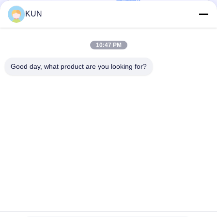
যোগাযোগ
KUN
সব
10:47 PM
Good day, what product are you looking for?
এটিএম মেশিন পার্টস
NCR এটিএম অংশ
Wincor Nixdorf এটিএম
Diebold এটিএম অংশ
পার্টস
এনএমডি এটিএম অংশ
হিটাচি এটিএম পার্টস
Hyosung এটিএম অংশ
ফুজিৎসু এটিএম পার্টস
সাবস্ক্রাইব