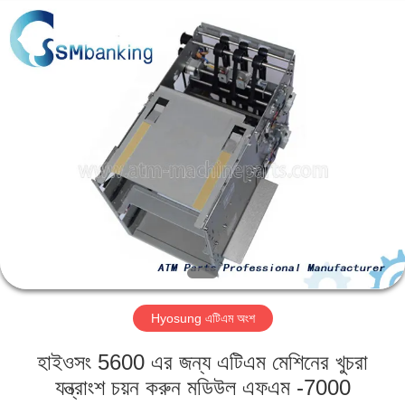
GSM
International
Trade
Co.,Ltd..
All
Rights
Reserved.
বাড়ি
পণ্য
আমাদের
সম্পর্কে
কারখানা
Hyosung এটিএম অংশ
ভ্রমণ
হাইওসং 5600 এর জন্য এটিএম মেশিনের খুচরা
মান
যন্ত্রাংশ চয়ন করুন মডিউল এফএম -7000