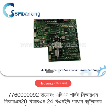
GSM
International
Trade
Co.,Ltd..
All
Rights
Reserved.
বাড়ি
পণ্য
আমাদের
সম্পর্কে
কারখানা
Hyosung এটিএম অংশ
ভ্রমণ
7760000092 হায়োসং এটিএম পার্টস সিআরএম
মান
বিআরএম20 বিআরএম 24 বিএমইউ প্রধান কন্ট্রোলার