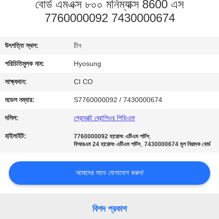
বোর্ড এমএক্স ৮০০ মনিম্যাক্স 8600 এস
নিয়ন্ত্রণ
7760000092 7430000674
যোগাযোগ
উৎপত্তি স্থল:
চীন
করুন
পরিচিতিমুলক নাম:
Hyosung
সাক্ষ্যদান:
CI CO
খবর
মডেল নম্বার:
S7760000092 / 7430000674
উদ্ধৃতির
দলিল:
প্রোডাক্ট ব্রোশিওর পিডিএফ
জন্য
হাইলাইট:
,
7760000092 হায়োসং এটিএম পার্টস
,
বিআরএম 24 হায়োসং এটিএম পার্টস
7430000674 মূল নিয়ামক বোর্ড
আবেদন
আমাদের সাথে যোগাযোগ করুন!
সাইট
ম্যাপ
বিশদ প্রকাশ