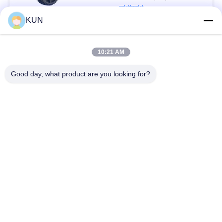
যোগাযোগ
KUN
সব
10:21 AM
Good day, what product are you looking for?
এটিএম মেশিন পার্টস
NCR এটিএম অংশ
Wincor Nixdorf এটিএম
Diebold এটিএম অংশ
পার্টস
এনএমডি এটিএম অংশ
হিটাচি এটিএম পার্টস
Hyosung এটিএম অংশ
ফুজিৎসু এটিএম পার্টস