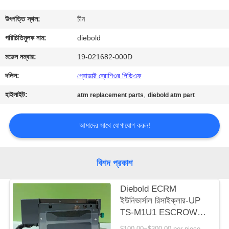
নিয়ন্ত্রণ
উৎপত্তি স্থল:
চীন
যোগাযোগ
পরিচিতিমুলক নাম:
diebold
করুন
মডেল নম্বার:
19-021682-000D
দলিল:
প্রোডাক্ট ব্রোশিওর পিডিএফ
খবর
হাইলাইট:
,
atm replacement parts
diebold atm part
উদ্ধৃতির
আমাদের সাথে যোগাযোগ করুন!
জন্য
আবেদন
বিশদ প্রকাশ
সাইট
Diebold ECRM
ইউনিভার্সাল রিসাইক্লার-UP
ম্যাপ
TS-M1U1 ESCROW
(UESAH)
$100.00~$300.00 per piece MOQ:1