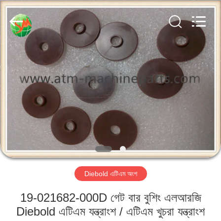
GSM
International
Trade
Co.,Ltd..
All
Rights
Reserved.
বাড়ি
পণ্য
আমাদের
সম্পর্কে
কারখানা
Diebold এটিএম অংশ
ভ্রমণ
19-021682-000D গেট বার বুশিং এলআরজি
মান
Diebold এটিএম যন্ত্রাংশ / এটিএম খুচরা যন্ত্রাংশ