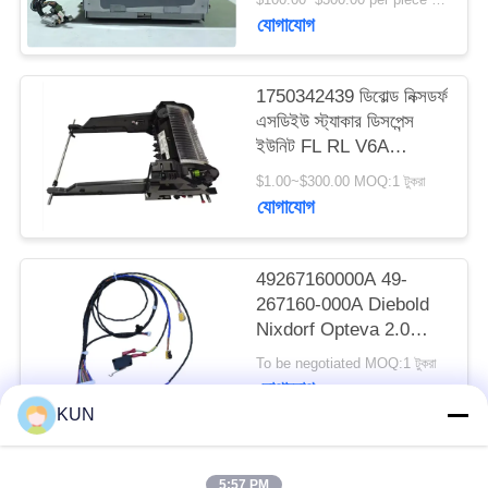
PRIVACY
যোগাযোগ
POLICY
1750342439 ডিবোল্ড নিক্সডর্ফ
এসডিইউ স্ট্যাকার ডিসপেন্স
ইউনিট FL RL V6A
DN200/250/450 এটিএম
$1.00~$300.00 MOQ:1 টুকরা
মেশিন
যোগাযোগ
49267160000A 49-
267160-000A Diebold
Nixdorf Opteva 2.0
AFD সেন্সর লাইন প্ল্যাটফর্ম
To be negotiated MOQ:1 টুকরা
ATM অংশ গ্রুপ
যোগাযোগ
KUN
সব
5:57 PM