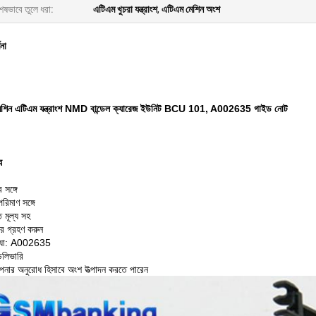
েষভাবে তুলে ধরা:
এটিএম খুচরা যন্ত্রাংশ
,
এটিএম মেশিন অংশ
ণনা
েশিন এটিএম যন্ত্রাংশ NMD বান্ডেল ক্যারেজ ইউনিট BCU 101, A002635 গাইড নোট
য
 সঙ্গে
পরিমাণ সঙ্গে
ত মূল্য সহ
ার গ্রহণ করুন
্যা: A002635
েলিভারি
ার অনুরোধ হিসাবে অংশ উত্পাদন করতে পারেন