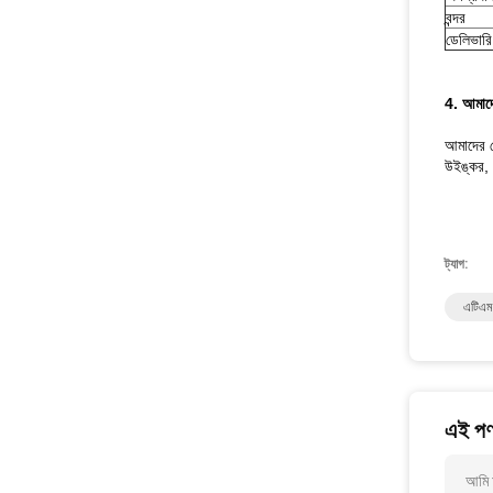
বন্দর
ডেলিভারি
4. আমাদের
আমাদের ক
উইঙ্কর, হ
ট্যাগ:
এটিএম 
এই পণ্
আমি 