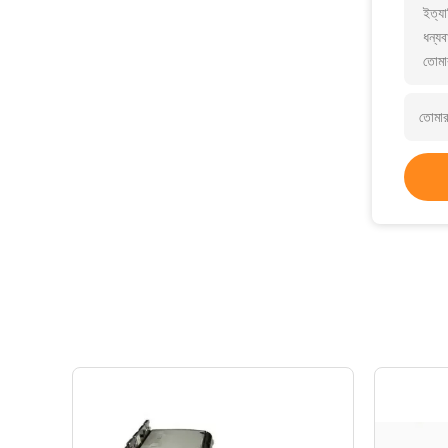
ইত্যা
ধন্যব
তোমা