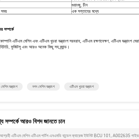
গুয়াংজু, চীন
 সময়
এক সপ্তাহের মধ্যে
 সম্পর্কে
োম্পানি এটিএম মেশিন এবং এটিএম খুচরা যন্ত্রাংশ সরবরাহ, এটিএম রক্ষণাবেক্ষণ, এটিএম যন্ত্রাংশ মে
িটাচি, ফুজিটসু এবং আরও অনেক কিছু সহ ব্র্যান্ড।
মেশিন যন্ত্রাংশ
নগদ মেশিন যন্ত্রাংশ
এটিএম খুচরা যন্ত্রাংশ
য সম্পর্কে আরও বিশদ জানতে চান
আগ্রহী এটিএম মেশিন এটিএম পার্টস এনএমডি বান্ডেল ক্যারেজ ইউনিট BCU 101, A002635 গাইড 