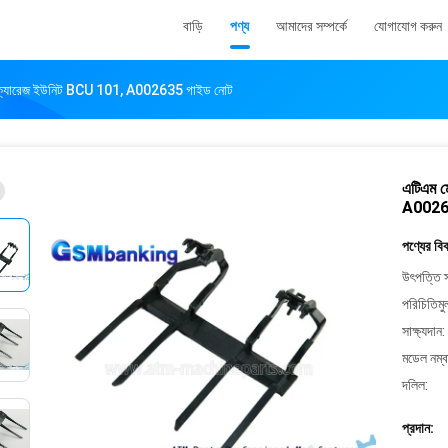
বাড়ি
পণ্য
আমাদের সম্পর্কে
যোগাযোগ করুন
ডেল ক্যারেজ ইউনিট BCU 101, A002635 গাইড নোট
এটিএম ম
A00263
পণ্যের বি
উৎপত্তি স
পরিচিতিমু
সাক্ষ্যদান:
মডেল নম্ব
দলিল:
প্রদান: