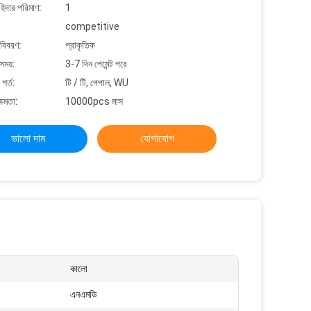
াহিদার পরিমাণ:
1
competitive
 বিবরণ:
প্রাকৃতিক
সময়:
3-7 দিন পেমেন্ট পরে
শর্ত:
টি / টি, পেপাল, WU
্ষমতা:
10000pcs মাস
ভালো দাম
যোগাযোগ
কালো
এনএমডি