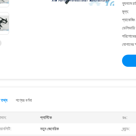
ন্যূনতম চ
মূল্য:
প্যাকেজিং
ডেলিভারি 
পরিশোধের 
যোগানের ক
 তথ্য
পণ্যের বর্ণনা
াদান:
প্লাস্টিক
রঙ:
়ানলিটি:
নতুন জেনেরিক
ব্র্যান্ড: