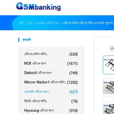
বাড়ি
পণ্য
এনএমডি এটিএম অংশ
এটিএম মেশিন এটিএম পার্টস এনএমডি বান্
কতগুলি
এটিএম মেশিন পার্টস...
(220)
NCR এটিএম অংশ
(1671)
Diebold এটিএম অংশ
(749)
Wincor Nixdorf এটিএম পার্টস...
(1202)
এনএমডি এটিএম অংশ...
(527)
হিটাচি এটিএম পার্টস...
(76)
Hyosung এটিএম অংশ
(310)