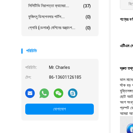
বিশ
সিসিটিভি নিরাপত্তা ক্যামেরা...
(37)
ফুজিৎসু ডিসপেনসার পার্টস...
(0)
পণ্যের বর্
গ্লোরি (ডেলারু) মেশিনের যন্ত্রাংশ...
(0)
এটিএম ম
পরিচিতি
পরিচিতি:
Mr. Charles
দ্রুত তথ্
টেল:
86-13601126185
ভাল মানের
স্টক বড় 
যুক্তিসঙ্গ
ছোট অর্ড
অংশ সংখ
প্রম্পট ড
যোগাযোগ
আমরা আপন