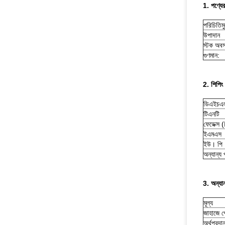
1. পণ্যে
পরিচিতিম
উপাদান
স্টক অবস
গুণমান:
2. শিপিং
ডিএইচএ
টিএনটি
ফেডেক্স 
ইএমএস
ইউ। পি
অন্যান্য 
3. অন্যান
মূল্য
জাহাজে প
অর্থপ্রদা