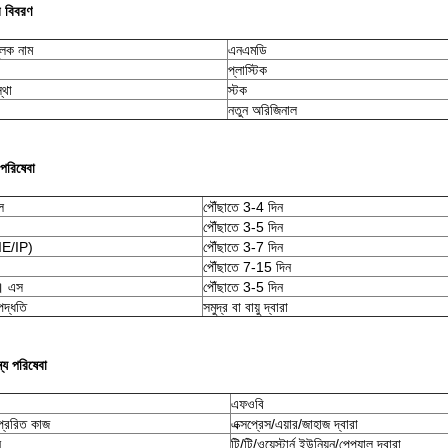
র বিবরণ
ুলক নাম
এনএমডি
প্লাস্টিক
্থা
স্টক
নতুন অরিজিনাল
 পরিষেবা
ল
পৌঁছাতে 3-4 দিন
পৌঁছাতে 3-5 দিন
(IE/IP)
পৌঁছাতে 3-7 দিন
পৌঁছাতে 7-15 দিন
। এস
পৌঁছাতে 3-5 দিন
পদ্ধতি
সমুদ্র বা বায়ু দ্বারা
্য পরিষেবা
এফওবি
্রেরিত কাজ
এক্সপ্রেস/এয়ার/জাহাজ দ্বারা
ন
টি/টি/ওয়েস্টার্ন ইউনিয়ন/পেপ্যাল ​​দ্বারা