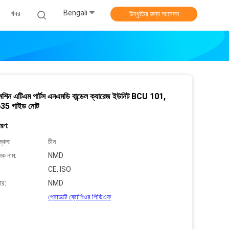
Bengali
খবর
উদ্ধৃতির জন্য আবেদন
েশিন এটিএম পার্টস এনএমডি বান্ডেল ক্যারেজ ইউনিট BCU 101,
5 গাইড নোট
বরণ:
্থল:
চীন
লক নাম:
NMD
CE, ISO
ার:
NMD
প্রোডাক্ট ব্রোশিওর পিডিএফ