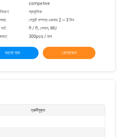
competive
 বিবরণ:
প্রাকৃতিক
সময়:
পেমেন্ট সম্পন্ন একবার 2 ~ 3 দিন
শর্ত:
টি / টি, পেপাল, WU
্ষমতা:
300pcs / মাস
ভালো দাম
যোগাযোগ
ত্রুটিমুক্ত