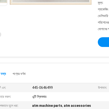
মূল্য:
প্যাকেজিং
ডেলিভারি 
পরিশোধের 
যোগানের ক
 তথ্য
পণ্যের বর্ণনা
/ এন:
445-0646499
উপাদান:
বহার করুন:
এন্টি স্কিমমার
েষভাবে তুলে ধরা:
atm machine parts
,
atm accessories