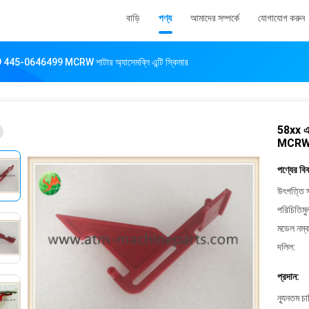
বাড়ি
পণ্য
আমাদের সম্পর্কে
যোগাযোগ করুন
5-0646499 MCRW শাটার অ্যাসেমব্লি এন্টি স্কিমার
58xx 
MCRW শাট
পণ্যের বি
উৎপত্তি স
পরিচিতিমু
মডেল নম্ব
দলিল:
প্রদান:
ন্যূনতম চ