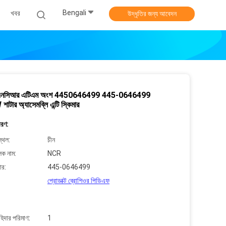
Bengali
খবর
উদ্ধৃতির জন্য আবেদন
এনসিআর এটিএম অংশ 4450646499 445-0646499
ার অ্যাসেমব্লি এন্টি স্কিমার
বরণ:
্থল:
চীন
লক নাম:
NCR
ার:
445-0646499
প্রোডাক্ট ব্রোশিওর পিডিএফ
াহিদার পরিমাণ:
1