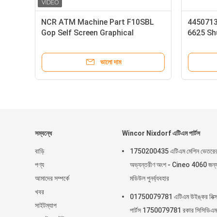
NCR ATM Machine 15 inch LED
NCR 009
Display unit USB Interface,
BRM Exce
SN:5943-5100-9090; Power rating
Cassett
12V--,2.0A
ভালো দাম
সম্বন্ধে
Wincor Nixdorf এটিএম পার্টস
বাড়ি
1750200435 এটিএম মেশিন ভেতরে
পণ্য
অভ্যন্তরীণ অংশ - Cineo 4060 জন্
আমাদের সম্পর্কে
মডিউল পুনর্ব্যবহার
খবর
01750079781 এটিএম উইঙ্কর নিক্সড
সাইটম্যাপ
পার্টস 1750079781 রকার সিসিডিএম