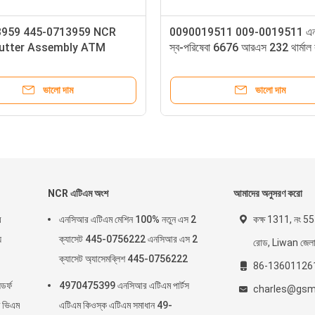
-0029127 0090029127
NCR 445-0711370 4450711
ption Bin / Reject
FDK 12.1 Inch Touch Screen 
e
66XX Series ATM
ভালো দাম
ভালো দাম
NCR এটিএম অংশ
আমাদের অনুসরণ করো
র
এনসিআর এটিএম মেশিন 100% নতুন এস 2
কক্ষ 1311, নং 555
য
ক্যাসেট 445-0756222 এনসিআর এস 2
রোড, Liwan জেলা, গ
ক্যাসেট অ্যাসেমব্লিশ 445-0756222
86-13601126
র্ফ
4970475399 এনসিআর এটিএম পার্টস
charles@gsm
 ভিএম
এটিএম কিওস্ক এটিএম সমাধান 49-