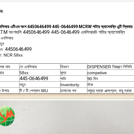
ণনা
সিআর এটিএম অংশ 4450646499 445-0646499 MCRW শাটার অ্যাসেমব্লি এন্টি স্কিমার
M অংশগুলি 4450646499 445-0646499 এমসিআরউ শাটার অ্যাসেমব্লি
্ড: এনসিআর
তুন
4450646499
এন:
হৃত: NCR 58xx
ুলক নাম
তে এনসিআর
বিবরণ
DISPENSER নিয়ন্ত্রণ পিসিবি
বার
58xx
মূল্য
competive
445-0646499
পাটা
90 দিন
নতুন
Inventorty
স্টক
র উপায়
টি / টি পেপ্যাল ​​WU
চালানের পথ
সমুদ্র দ্বারা এক্সপ্রেস, বায়ু দ্বারা