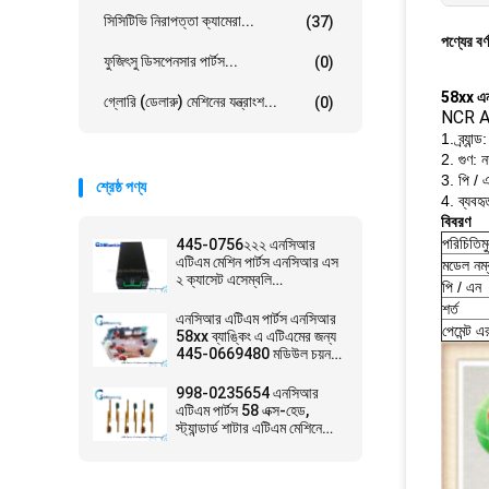
সিসিটিভি নিরাপত্তা ক্যামেরা...
(37)
পণ্যের বর্
ফুজিৎসু ডিসপেনসার পার্টস...
(0)
58xx এন
গ্লোরি (ডেলারু) মেশিনের যন্ত্রাংশ...
(0)
NCR AT
1. ব্র্যান
2. গুণ: ন
3. পি / 
শ্রেষ্ঠ পণ্য
4. ব্যব
বিবরণ
পরিচিতিম
445-0756২২২ এনসিআর
এটিএম মেশিন পার্টস এনসিআর এস
মডেল নম্
২ ক্যাসেট এসেম্বলি
পি / এন
4450756২২২
শর্ত
এনসিআর এটিএম পার্টস এনসিআর
পেমেন্ট এ
58xx ব্যাঙ্কিং এ এটিএমের জন্য
445-0669480 মডিউল চয়ন
করে
998-0235654 এনসিআর
এটিএম পার্টস 58 এক্স-হেড,
স্ট্যান্ডার্ড শাটার এটিএম মেশিনে
ব্যবহৃত