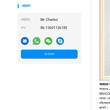
পরিচিতি
পরিচিতি:
Mr. Charles
টেল:
86-13601126185
যোগাযোগ
আমাদের সম
আমাদের ক
WinCOR,
আমরা একটি
পরিষেবাগ
জানাই।