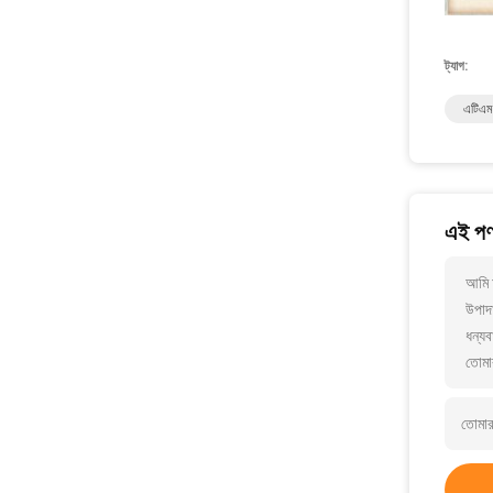
ট্যাগ:
এটিএম 
এই পণ্
আমি 
উপাদা
ধন্যব
তোমা