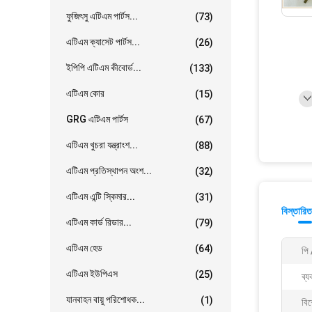
ফুজিৎসু এটিএম পার্টস...
(73)
এটিএম ক্যাসেট পার্টস...
(26)
ইপিপি এটিএম কীবোর্ড...
(133)
এটিএম কোর
(15)
GRG এটিএম পার্টস
(67)
এটিএম খুচরা যন্ত্রাংশ...
(88)
এটিএম প্রতিস্থাপন অংশ...
(32)
এটিএম এন্টি স্কিমার...
(31)
বিস্তারিত
এটিএম কার্ড রিডার...
(79)
এটিএম হেড
(64)
পি 
এটিএম ইউপিএস
(25)
ব্য
যানবাহন বায়ু পরিশোধক...
(1)
বিশ