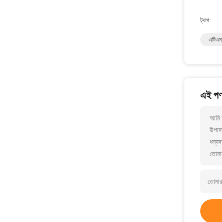
ট্যাগ:
এটিএম 
এই পণ্
আমি 
উপাদা
ধন্যব
তোমা