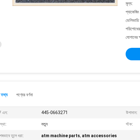
মূল্য:
প্যাকেজিং
ডেলিভারি 
পরিশোধের 
যোগানের ক
 তথ্য
পণ্যের বর্ণনা
/ এন:
445-0663271
উপাদান:
স্থা:
নতুন
স্টক:
েষভাবে তুলে ধরা:
atm machine parts
,
atm accessories