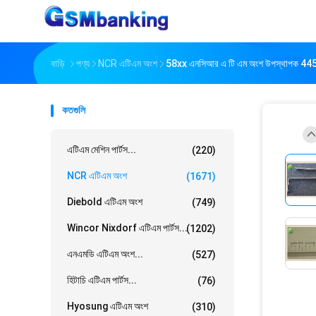
বাড়ি
পণ্য
NCR এটিএম অংশ
58xx এনসিআর এ টি এম অংশ উপস্থাপক 4450
কতগুলি
এটিএম মেশিন পার্টস...
(220)
NCR এটিএম অংশ
(1671)
Diebold এটিএম অংশ
(749)
Wincor Nixdorf এটিএম পার্টস...
(1202)
এনএমডি এটিএম অংশ...
(527)
হিটাচি এটিএম পার্টস...
(76)
Hyosung এটিএম অংশ
(310)