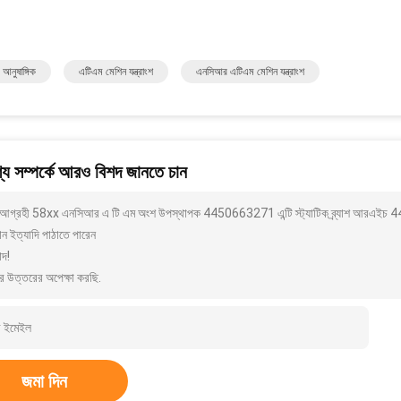
আনুষাঙ্গিক
এটিএম মেশিন যন্ত্রাংশ
এনসিআর এটিএম মেশিন যন্ত্রাংশ
য সম্পর্কে আরও বিশদ জানতে চান
আগ্রহী 58xx এনসিআর এ টি এম অংশ উপস্থাপক 4450663271 এন্টি স্ট্যাটিক ব্র্যাশ আরএইচ
ন ইত্যাদি পাঠাতে পারেন
াদ!
র উত্তরের অপেক্ষা করছি.
জমা দিন