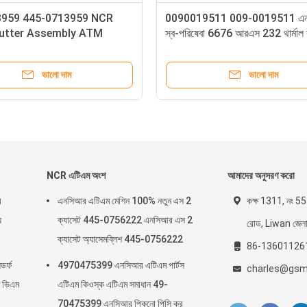
-0029127 0090029127
NCR 445-0711370 4450711
ption Bin / Reject
FDK 12.1 Inch Touch Screen 
e
66XX Series ATM
ভালো দাম
ভালো দাম
NCR এটিএম অংশ
আমাদের অনুসরণ করো
র
এনসিআর এটিএম মেশিন 100% নতুন এস 2
কক্ষ 1311, নং 555
য
ক্যাসেট 445-0756222 এনসিআর এস 2
রোড, Liwan জেলা, গ
ক্যাসেট অ্যাসেমব্লিশ 445-0756222
86-13601126
র্ফ
4970475399 এনসিআর এটিএম পার্টস
charles@gsm
 ভিএম
এটিএম কিওস্ক এটিএম সমাধান 49-
70475399 এনসিআর পিকনো পিসি কর