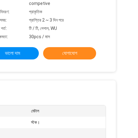
competive
 বিবরণ:
প্রাকৃতিক
সময়:
প্রাপ্তির 2 ~ 3 দিন পরে
শর্ত:
টি / টি, পেপাল, WU
্ষমতা:
30pcs / মাস
ভালো দাম
যোগাযোগ
মেটাল
স্টক।