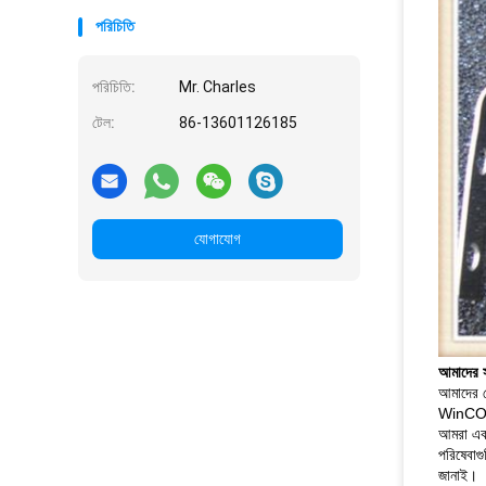
পরিচিতি
পরিচিতি:
Mr. Charles
টেল:
86-13601126185
যোগাযোগ
আমাদের সম
আমাদের ক
WinCOR,
আমরা একটি
পরিষেবাগ
জানাই।