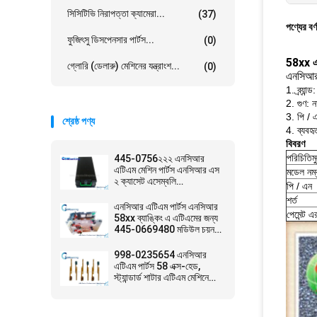
সিসিটিভি নিরাপত্তা ক্যামেরা...
(37)
পণ্যের বর্
ফুজিৎসু ডিসপেনসার পার্টস...
(0)
58xx এ
গ্লোরি (ডেলারু) মেশিনের যন্ত্রাংশ...
(0)
এনসিআর 
1. ব্র্যান
2. গুণ: ন
3. পি / 
শ্রেষ্ঠ পণ্য
4. ব্যব
বিবরণ
পরিচিতিম
445-0756২২২ এনসিআর
এটিএম মেশিন পার্টস এনসিআর এস
মডেল নম্
২ ক্যাসেট এসেম্বলি
পি / এন
4450756২২২
শর্ত
এনসিআর এটিএম পার্টস এনসিআর
পেমেন্ট এ
58xx ব্যাঙ্কিং এ এটিএমের জন্য
445-0669480 মডিউল চয়ন
করে
998-0235654 এনসিআর
এটিএম পার্টস 58 এক্স-হেড,
স্ট্যান্ডার্ড শাটার এটিএম মেশিনে
ব্যবহৃত