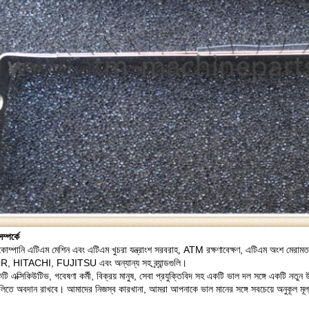
্পর্কে
োম্পানি এটিএম মেশিন এবং এটিএম খুচরা যন্ত্রাংশ সরবরাহ, ATM রক্ষণাবেক্ষণ, এটিএম অংশ মেরামত
 HITACHI, FUJITSU এবং অন্যান্য সহ ব্র্যান্ডগুলি।
 এক্সিকিউটিভ, গবেষণা কর্মী, বিক্রয় মানুষ, সেবা প্রযুক্তিবিদ সহ একটি ভাল দল সঙ্গে একটি নতুন উচ
ুলিতে অবদান রাখবে।
আমাদের নিজস্ব কারখানা, আমরা আপনাকে ভাল মানের সঙ্গে সবচেয়ে অনুকূল মূ