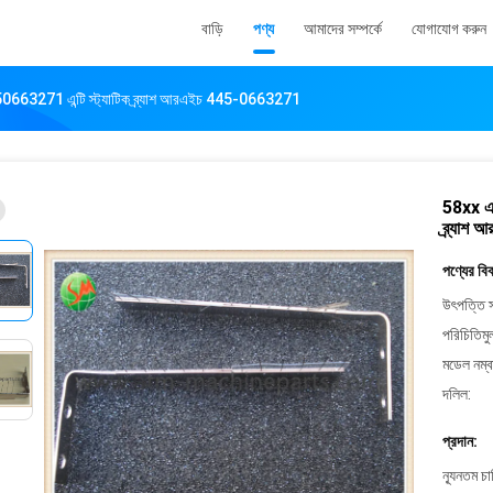
বাড়ি
পণ্য
আমাদের সম্পর্কে
যোগাযোগ করুন
663271 এন্টি স্ট্যাটিক ব্র্যাশ আরএইচ 445-0663271
58xx এন
ব্র্যা
পণ্যের বি
উৎপত্তি স
পরিচিতিমু
মডেল নম্ব
দলিল:
প্রদান:
ন্যূনতম চ