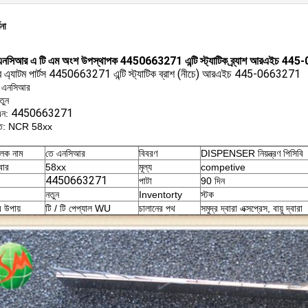
ণনা
নসিআর এ টি এম অংশ উপস্থাপক 4450663271 এন্টি স্ট্যাটিক ব্র্যাশ আরএইচ 44
এ্যাটম পার্টস 4450663271 এন্টি স্ট্যাটিক ব্রাশ (নীচে) আরএইচ 445-0663271
্ড: এনসিআর
তুন
4450663271
এন:
হৃত: NCR 58xx
ুলক নাম
তে এনসিআর
বিবরণ
DISPENSER নিয়ন্ত্রণ পিসিবি
বার
58xx
মূল্য
competive
4450663271
পাটা
90 দিন
নতুন
Inventorty
স্টক
র উপায়
টি / টি পেপ্যাল ​​WU
চালানের পথ
সমুদ্র দ্বারা এক্সপ্রেস, বায়ু দ্বারা