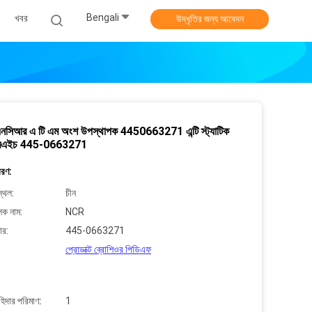
Bengali
খবর
উদ্ধৃতির জন্য আবেদন
সিআর এ টি এম অংশ উপস্থাপক 4450663271 এন্টি স্ট্যাটিক
শ আরএইচ 445-0663271
বরণ:
্থল:
চীন
লক নাম:
NCR
ার:
445-0663271
প্রোডাক্ট ব্রোশিওর পিডিএফ
াহিদার পরিমাণ:
1