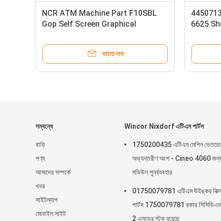
NCR ATM Machine 15 inch LED
NCR 009
Display unit USB Interface,
BRM Exce
SN:5943-5100-9090; Power rating
Cassett
12V--,2.0A
ভালো দাম
সম্বন্ধে
Wincor Nixdorf এটিএম পার্টস
বাড়ি
1750200435 এটিএম মেশিন ভেতরে
পণ্য
অভ্যন্তরীণ অংশ - Cineo 4060 জন্
আমাদের সম্পর্কে
মডিউল পুনর্ব্যবহার
খবর
01750079781 এটিএম উইঙ্কর নিক্সড
সাইটম্যাপ
পার্টস 1750079781 রকার সিসিডিএম
মোবাইল সাইট
2 এসডের স্টক রয়েছে