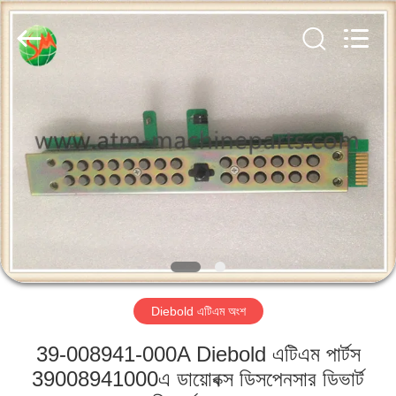
GSM
International
Trade
Co.,Ltd..
All
Rights
Reserved.
বাড়ি
পণ্য
আমাদের
সম্পর্কে
কারখানা
Diebold এটিএম অংশ
ভ্রমণ
39-008941-000A Diebold এটিএম পার্টস
মান
39008941000এ ডায়োবক্স ডিসপেনসার ডিভার্ট