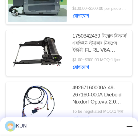
PRIVACY
(UESAH)
$100.00~$300.00 per piece MOQ:1
POLICY
যোগাযোগ
1750342439 ডিবোল্ড নিক্সডর্ফ
এসডিইউ স্ট্যাকার ডিসপেন্স
ইউনিট FL RL V6A
DN200/250/450 এটিএম
$1.00~$300.00 MOQ:1 টুকরা
মেশিন
যোগাযোগ
49267160000A 49-
267160-000A Diebold
Nixdorf Opteva 2.0
AFD সেন্সর লাইন প্ল্যাটফর্ম
To be negotiated MOQ:1 টুকরা
ATM অংশ গ্রুপ
যোগাযোগ
KUN