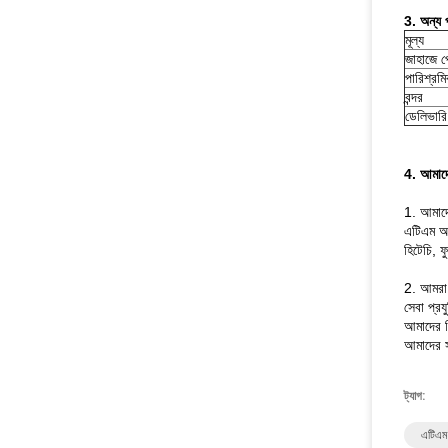
3. অন্য 
মূল্য
জাহাজে প
পারিশ্রম
বন্দর
ডেলিভারি
4. আমাদের
1. আমাদে
এটিএম অং
হিটেচি, 
2. আমরা
সেবা প্রয
আমাদের ন
আমাদের 
ট্যাগ:
এটিএম