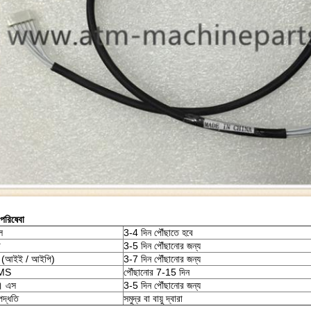
 পরিষেবা
ল
3-4 দিন পৌঁছাতে হবে
ি
3-5 দিন পৌঁছানোর জন্য
(আইই / আইপি)
3-7 দিন পৌঁছানোর জন্য
EMS
পৌঁছানোর 7-15 দিন
। এস
3-5 দিন পৌঁছানোর জন্য
পদ্ধতি
সমুদ্র বা বায়ু দ্বারা