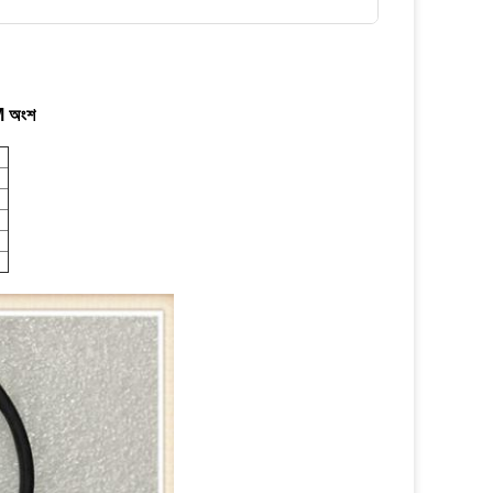
M অংশ