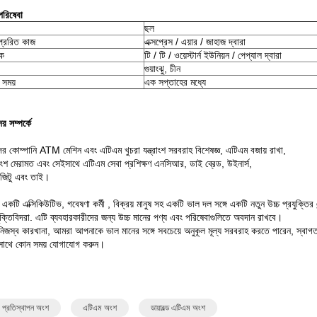
পরিষেবা
ছল
্রেরিত কাজ
এক্সপ্রেস / এয়ার / জাহাজ দ্বারা
িক
টি / টি / ওয়েস্টার্ন ইউনিয়ন / পেপ্যাল ​​দ্বারা
গুয়াংঝু, চীন
 সময়
এক সপ্তাহের মধ্যে
 সম্পর্কে
র কোম্পানি ATM মেশিন এবং এটিএম খুচরা যন্ত্রাংশ সরবরাহ বিশেষজ্ঞ, এটিএম বজায় রাখা,
শ মেরামত এবং সেইসাথে এটিএম সেবা প্রশিক্ষণ
এনসিআর, ডাই ব্রেড, উইনার্স,
ফুজিটু এবং তাই।
 একটি এক্সিকিউটিভ,
গবেষণা
কর্মী
, বিক্রয় মানুষ সহ একটি ভাল দল সঙ্গে একটি
নতুন
উচ্চ প্রযুক্তির
ুক্তিবিদরা.
এটি ব্যবহারকারীদের জন্য উচ্চ মানের পণ্য এবং পরিষেবাগুলিতে অবদান রাখবে।
িজস্ব কারখানা, আমরা আপনাকে ভাল মানের সঙ্গে
সবচেয়ে
অনুকূল
মূল্য
সরবরাহ করতে পারেন, স্বাগ
সাথে কোন সময় যোগাযোগ করুন।
 প্রতিস্থাপন অংশ
এটিএম অংশ
ডায়াবল্ড এটিএম অংশ