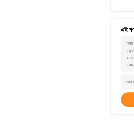
এই পণ্
আমি 
ইত্যা
ধন্যব
তোমা