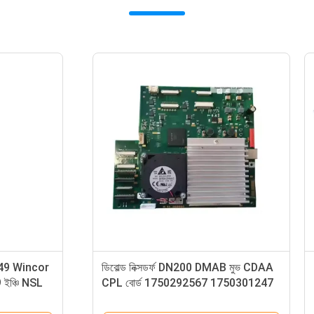
9 ডিবোল্ড নিক্সডর্ফ এসডিইউ
49267160000A 49-267160-
ডিসপেন্স ইউনিট FL RL V6A
Diebold Nixdorf Opteva 2.0 
0/450 এটিএম মেশিন
সেন্সর লাইন প্ল্যাটফর্ম ATM অংশ গ্রুপ