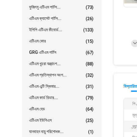
ফুজিৎসু এটিএম পার্টস...
(73)
এটিএম ক্যাসেট পার্টস...
(26)
ইপিপি এটিএম কীবোর্ড...
(133)
এটিএম কোর
(15)
GRG এটিএম পার্টস
(67)
এটিএম খুচরা যন্ত্রাংশ...
(88)
এটিএম প্রতিস্থাপন অংশ...
(32)
এটিএম এন্টি স্কিমার...
বিস্তারিত
(31)
এটিএম কার্ড রিডার...
(79)
পি 
এটিএম হেড
(64)
মূল
এটিএম ইউপিএস
(25)
ব্র্য
যানবাহন বায়ু পরিশোধক...
(1)