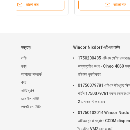
ভালো দাম
সম্বন্ধে
Wincor Nixdorf এটিএম পার্টস
বাড়ি
1750200435 এটিএম মেশিন ভেতরে
পণ্য
অভ্যন্তরীণ অংশ - Cineo 4060 জন্
আমাদের সম্পর্কে
মডিউল পুনর্ব্যবহার
খবর
01750079781 এটিএম উইঙ্কর নিক্সড
সাইটম্যাপ
পার্টস 1750079781 রকার সিসিডিএম
মোবাইল সাইট
2 এসডের স্টক রয়েছে
গোপনীয়তা নীতি
01750102014 Wincor Nixdo
এটিএম খুচরা যন্ত্রাংশ CCDM dispe
বৈদ্যুতিন VM3 মাদারবোর্ড