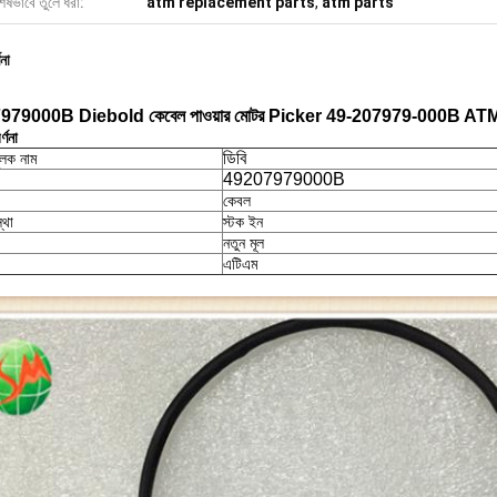
েষভাবে তুলে ধরা:
atm replacement parts
,
atm parts
ণনা
979000B Diebold কেবেল পাওয়ার মোটর Picker 49-207979-000B AT
্ণনা
ডিবি
ুলক নাম
49207979000B
কেবল
্থা
স্টক ইন
নতুন মূল
এটিএম