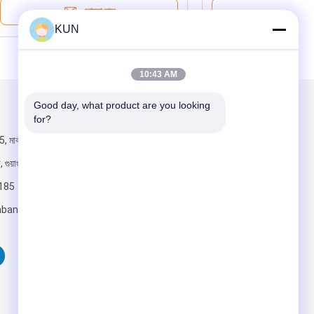
ভালো দাম
KUN
10:43 AM
Good day, what product are you looking 
আমাদের মেইল ​​করুন
for?
, মাঝারি রেনমিন
ুয়াংজু, চীন
185
bankinggroup.com
পাঠান