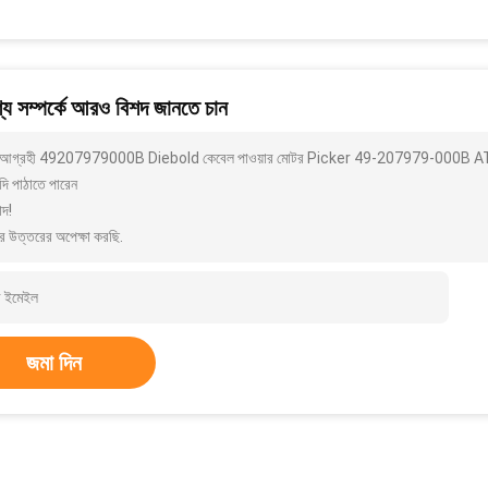
য সম্পর্কে আরও বিশদ জানতে চান
আগ্রহী 49207979000B Diebold কেবেল পাওয়ার মোটর Picker 49-207979-000B ATM অং
দি পাঠাতে পারেন
াদ!
র উত্তরের অপেক্ষা করছি.
জমা দিন