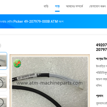
বাড়ি
পণ্য
আমাদের সম্পর্কে
যোগাযোগ করুন
ওয়ার মোটর Picker 49-207979-000B ATM অংশ
492079
20797
পণ্যের বি
উৎপত্তি স
পরিচিতিমু
মডেল নম্ব
দলিল:
প্রদান:
ন্যূনতম চ