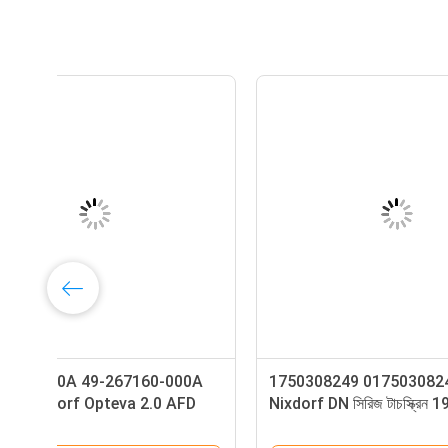
Diebold ECRM ইউনিভার্সাল রিসাইক্লার-UP
175034243
TS-M1U1 ESCROW (UESAH)
স্ট্যাকার 
DN200/25