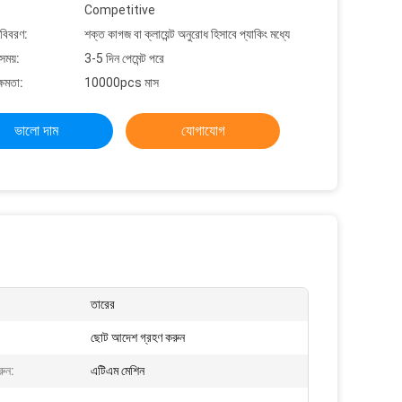
Competitive
 বিবরণ:
শক্ত কাগজ বা ক্লায়েন্ট অনুরোধ হিসাবে প্যাকিং মধ্যে
সময়:
3-5 দিন পেমেন্ট পরে
্ষমতা:
10000pcs মাস
ভালো দাম
যোগাযোগ
তারের
ছোট আদেশ গ্রহণ করুন
রুন:
এটিএম মেশিন