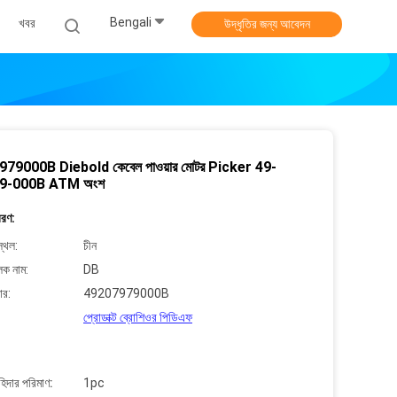
Bengali
খবর
উদ্ধৃতির জন্য আবেদন
79000B Diebold কেবেল পাওয়ার মোটর Picker 49-
9-000B ATM অংশ
বরণ:
্থল:
চীন
লক নাম:
DB
ার:
49207979000B
প্রোডাক্ট ব্রোশিওর পিডিএফ
াহিদার পরিমাণ:
1pc