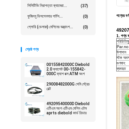
বিশ
সিসিটিভি নিরাপত্তা ক্যামেরা...
(37)
পণ্যের বর্
ফুজিৎসু ডিসপেনসার পার্টস...
(0)
গ্লোরি (ডেলারু) মেশিনের যন্ত্রাংশ...
(0)
49207
1. পণ্য বর
পরিচিতিম
Par.no
শ্রেষ্ঠ পণ্য
উপাদান
স্টক অবস
গুণমান:
00155842000C Diebold
ব্যবহৃত
2.0 ক্যাসেট 00-155842-
000C ক্যাশ বক্স ATM অংশ
29008482000G সেমি স্ট্রেচ
বেল্ট
49209540000D Diebold
এটিএম অংশ এটিএম মেশিন এটম
aprts diebold কার্ড রিডার