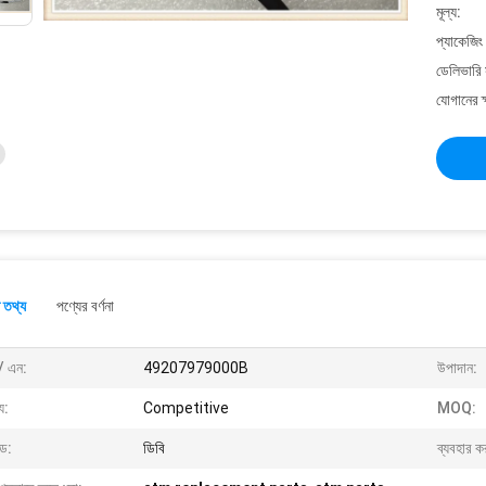
মূল্য:
প্যাকেজিং
ডেলিভারি 
যোগানের ক
 তথ্য
পণ্যের বর্ণনা
/ এন:
49207979000B
উপাদান:
্য:
Competitive
MOQ:
ান্ড:
ডিবি
ব্যবহার ক