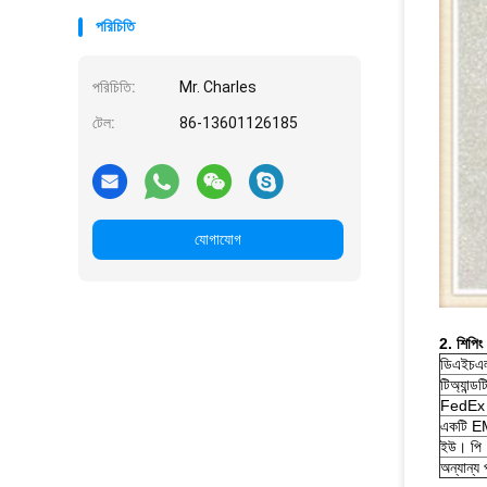
পরিচিতি
পরিচিতি:
Mr. Charles
টেল:
86-13601126185
যোগাযোগ
2. শিপিং
ডিএইচএ
টিঅ্যান্ডট
FedEx 
একটি 
ইউ। পি
অন্যান্য 