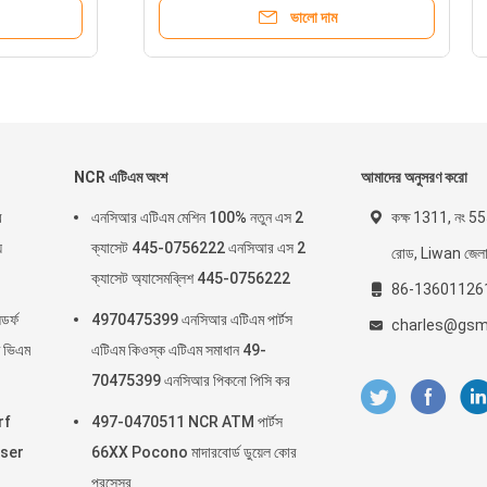
ভালো দাম
ভালো দাম
NCR এটিএম অংশ
আমাদের অনুসরণ করো
র
এনসিআর এটিএম মেশিন 100% নতুন এস 2
কক্ষ 1311, নং 555
য
ক্যাসেট 445-0756222 এনসিআর এস 2
রোড, Liwan জেলা, গ
ক্যাসেট অ্যাসেমব্লিশ 445-0756222
86-13601126
র্ফ
4970475399 এনসিআর এটিএম পার্টস
charles@gsm
 ভিএম
এটিএম কিওস্ক এটিএম সমাধান 49-
70475399 এনসিআর পিকনো পিসি কর
rf
497-0470511 NCR ATM পার্টস
nser
66XX Pocono মাদারবোর্ড ডুয়েল কোর
প্রসেসর