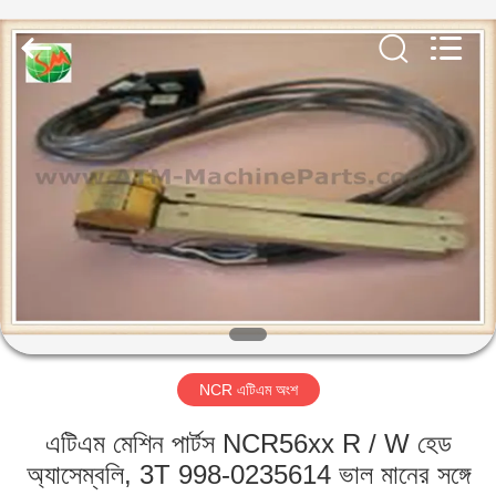
GSM
International
Trade
Co.,Ltd..
All
Rights
Reserved.
বাড়ি
পণ্য
আমাদের
সম্পর্কে
কারখানা
NCR এটিএম অংশ
ভ্রমণ
এটিএম মেশিন পার্টস NCR56xx R / W হেড
মান
অ্যাসেম্বলি, 3T 998-0235614 ভাল মানের সঙ্গে