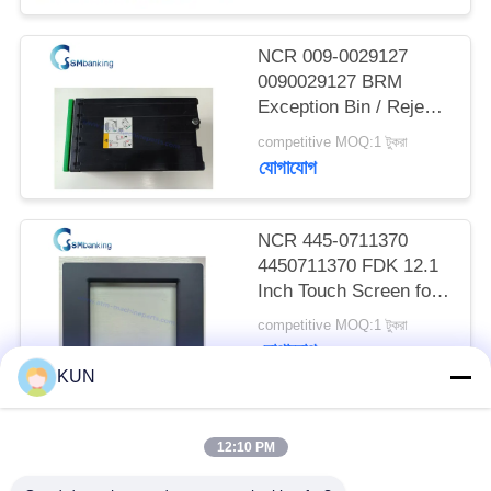
PRIVACY
POLICY
NCR 009-0029127
0090029127 BRM
Exception Bin / Reject
Cassette
competitive MOQ:1 টুকরা
যোগাযোগ
NCR 445-0711370
4450711370 FDK 12.1
Inch Touch Screen for
66XX Series ATM
competitive MOQ:1 টুকরা
যোগাযোগ
KUN
সব
12:10 PM