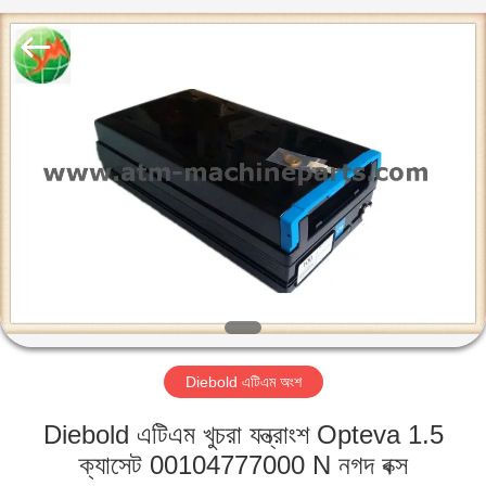
GSM
International
Trade
Co.,Ltd..
All
Rights
Reserved.
বাড়ি
পণ্য
আমাদের
সম্পর্কে
কারখানা
Diebold এটিএম অংশ
ভ্রমণ
Diebold এটিএম খুচরা যন্ত্রাংশ Opteva 1.5
মান
ক্যাসেট 00104777000 N নগদ বক্স