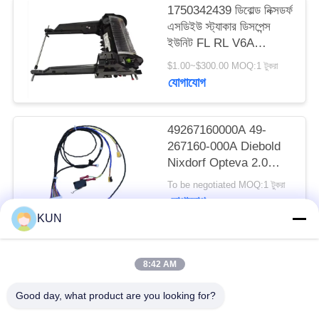
1750342439 ডিবোল্ড নিক্সডর্ফ
PRIVACY
এসডিইউ স্ট্যাকার ডিসপেন্স
POLICY
ইউনিট FL RL V6A
DN200/250/450 এটিএম
$1.00~$300.00 MOQ:1 টুকরা
মেশিন
যোগাযোগ
49267160000A 49-
267160-000A Diebold
Nixdorf Opteva 2.0
AFD সেন্সর লাইন প্ল্যাটফর্ম
To be negotiated MOQ:1 টুকরা
ATM অংশ গ্রুপ
যোগাযোগ
KUN
সব
8:42 AM
Good day, what product are you looking for?
এটিএম মেশিন পার্টস
NCR এটিএম অংশ