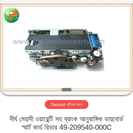
GSM
International
Trade
Co.,Ltd..
All
Rights
Reserved.
বাড়ি
পণ্য
আমাদের
সম্পর্কে
কারখানা
Diebold এটিএম অংশ
ভ্রমণ
দীর্ঘ মেয়াদী ওয়ারেন্টি সহ ব্যাংক আনুষাঙ্গিক ডায়বোর্ড
মান
স্মার্ট কার্ড রিডার 49-209540-000C