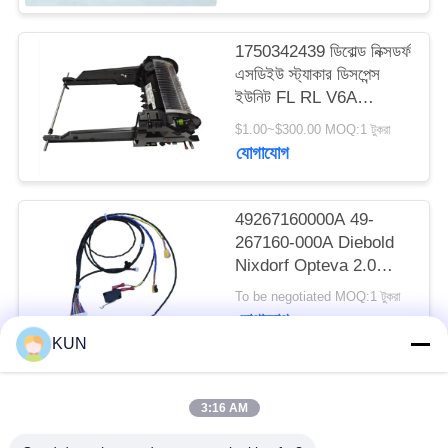
PRIVACY
POLICY
1750342439 ডিবোল্ড নিক্সডর্ফ
এসডিইউ স্ট্যাকার ডিসপেন্স
ইউনিট FL RL V6A
DN200/250/450 এটিএম
$1.00~$300.00 MOQ:1 টুকরা
মেশিন
যোগাযোগ
49267160000A 49-
267160-000A Diebold
Nixdorf Opteva 2.0
AFD সেন্সর লাইন প্ল্যাটফর্ম
To be negotiated MOQ:1 টুকরা
ATM অংশ গ্রুপ
যোগাযোগ
KUN
সব
3:16 AM