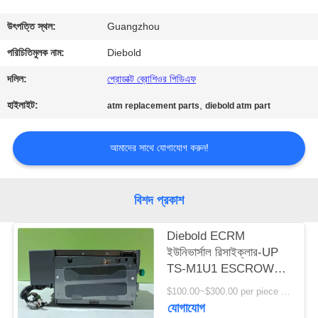
নিয়ন্ত্রণ
উৎপত্তি স্থল:
Guangzhou
যোগাযোগ
পরিচিতিমুলক নাম:
Diebold
করুন
দলিল:
প্রোডাক্ট ব্রোশিওর পিডিএফ
হাইলাইট:
,
atm replacement parts
diebold atm part
খবর
আমাদের সাথে যোগাযোগ করুন!
উদ্ধৃতির
জন্য
বিশদ প্রকাশ
আবেদন
Diebold ECRM
ইউনিভার্সাল রিসাইক্লার-UP
সাইট
TS-M1U1 ESCROW
ম্যাপ
(UESAH)
$100.00~$300.00 per piece MOQ:1
যোগাযোগ