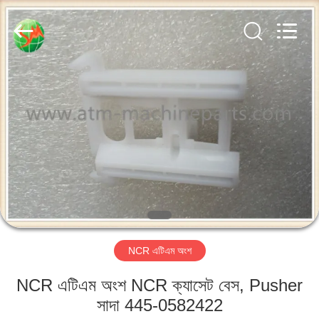
GSM
International
Trade
Co.,Ltd..
All
Rights
Reserved.
বাড়ি
পণ্য
আমাদের
সম্পর্কে
কারখানা
NCR এটিএম অংশ
ভ্রমণ
NCR এটিএম অংশ NCR ক্যাসেট বেস, Pusher
মান
সাদা 445-0582422