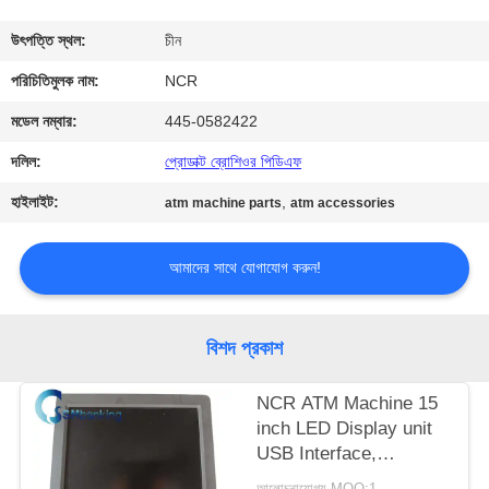
নিয়ন্ত্রণ
উৎপত্তি স্থল:
চীন
যোগাযোগ
পরিচিতিমুলক নাম:
NCR
করুন
মডেল নম্বার:
445-0582422
দলিল:
প্রোডাক্ট ব্রোশিওর পিডিএফ
খবর
হাইলাইট:
,
atm machine parts
atm accessories
উদ্ধৃতির
আমাদের সাথে যোগাযোগ করুন!
জন্য
আবেদন
বিশদ প্রকাশ
সাইট
NCR ATM Machine 15
inch LED Display unit
ম্যাপ
USB Interface,
SN:5943-5100-9090;
আলোচনাযোগ্য MOQ:1