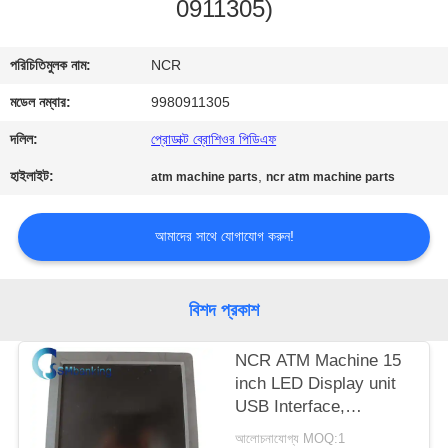
0911305)
নিয়ন্ত্রণ
পরিচিতিমুলক নাম:
NCR
যোগাযোগ
মডেল নম্বার:
9980911305
করুন
দলিল:
প্রোডাক্ট ব্রোশিওর পিডিএফ
খবর
হাইলাইট:
,
atm machine parts
ncr atm machine parts
উদ্ধৃতির
আমাদের সাথে যোগাযোগ করুন!
জন্য
আবেদন
বিশদ প্রকাশ
NCR ATM Machine 15
সাইট
inch LED Display unit
ম্যাপ
USB Interface,
SN:5943-5100-9090;
আলোচনাযোগ্য MOQ:1