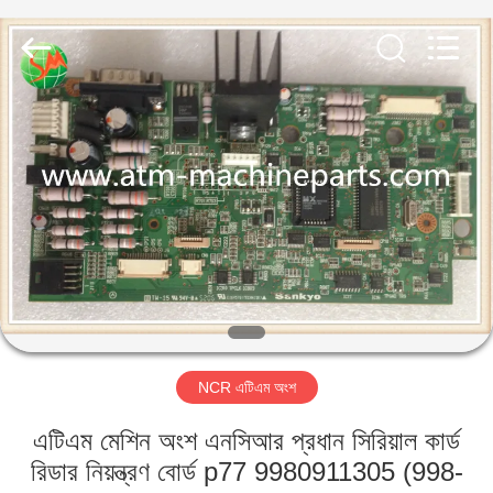
GSM
International
Trade
Co.,Ltd..
All
Rights
Reserved.
বাড়ি
পণ্য
আমাদের
সম্পর্কে
কারখানা
NCR এটিএম অংশ
ভ্রমণ
এটিএম মেশিন অংশ এনসিআর প্রধান সিরিয়াল কার্ড
মান
রিডার নিয়ন্ত্রণ বোর্ড p77 9980911305 (998-