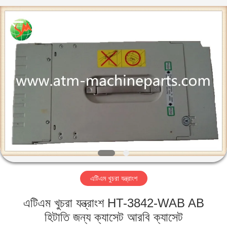
GSM
International
Trade
Co.,Ltd..
All
Rights
Reserved.
বাড়ি
পণ্য
আমাদের
সম্পর্কে
কারখানা
এটিএম খুচরা যন্ত্রাংশ
ভ্রমণ
এটিএম খুচরা যন্ত্রাংশ HT-3842-WAB AB
মান
হিটাতি জন্য ক্যাসেট আরবি ক্যাসেট