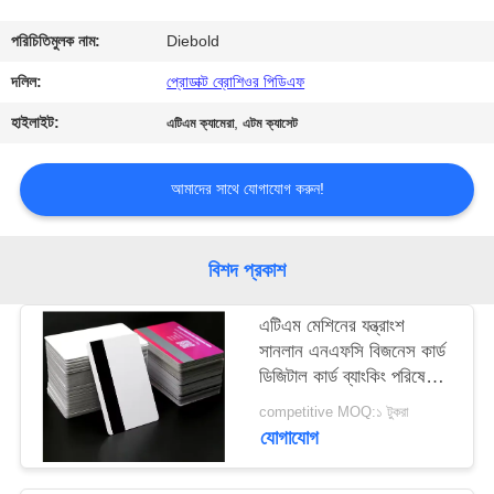
নিয়ন্ত্রণ
পরিচিতিমুলক নাম:
Diebold
যোগাযোগ
দলিল:
প্রোডাক্ট ব্রোশিওর পিডিএফ
করুন
হাইলাইট:
,
এটিএম ক্যামেরা
এটম ক্যাসেট
খবর
আমাদের সাথে যোগাযোগ করুন!
উদ্ধৃতির
বিশদ প্রকাশ
জন্য
এটিএম মেশিনের যন্ত্রাংশ
আবেদন
সানলান এনএফসি বিজনেস কার্ড
ডিজিটাল কার্ড ব্যাংকিং পরিষেবার
জন্য
সাইট
competitive MOQ:১ টুকরা
যোগাযোগ
ম্যাপ