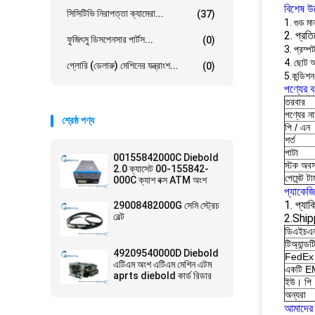
বিশেষ উ
সিসিটিভি নিরাপত্তা ক্যামেরা...
(37)
1. গুড মা
2. প্রত
ফুজিৎসু ডিসপেনসার পার্টস...
(0)
3. প্রম্প
4. ছোট 
গ্লোরি (ডেলারু) মেশিনের যন্ত্রাংশ...
(0)
5.কন্ডিশন
পণ্যের বর
তরবার
পণ্যের ন
শ্রেষ্ঠ পণ্য
পি / এন
শর্ত
পাটা
00155842000C Diebold
স্টক অবস
2.0 ক্যাসেট 00-155842-
পেমেন্ট টার্
000C ক্যাশ বক্স ATM অংশ
প্যাকেজ
1. প্যাকি
29008482000G সেমি স্ট্রেচ
বেল্ট
2.Ship
ডিএইচএ
টিঅ্যান্ডট
49209540000D Diebold
FedEx
এটিএম অংশ এটিএম মেশিন এটম
একটি 
aprts diebold কার্ড রিডার
ইউ। পি
অন্যরা
আমাদের 