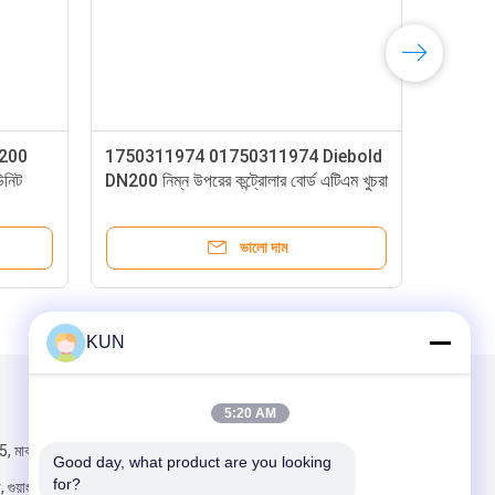
ডিবোল্ড নিক্সডর্ফ DN200
1750311974 01750311974 Dieb
ুট মডিউল কালেক্টর ইউনিট
DN200 নিম্ন উপরের কন্ট্রোলার বোর্ড এটিএম 
যন্ত্রাংশ
ভালো দাম
ভালো দাম
KUN
আমাদের মেইল ​​করুন
5:20 AM
, মাঝারি রেনমিন
Good day, what product are you looking 
for?
ুয়াংজু, চীন