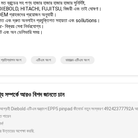
মত ব্রান্ডের সহ পণ্য হাজার হাজার হাজার হাজার সুনির্দিষ্ট,
IEBOLD, HITACHI, FUJITSU, বিজয়ী এবং তাই ঘোষণা।
M গ্রাহকদের প্রয়োজন অনুযায়ী।
গত এবং দ্রুত অনলাইন প্রযুক্তিগত সহায়তা এবং sollutions।
 বিক্রয় সেবা নির্ভরযোগ্য।
্পট এবং অন ডেলিভারি সময়।
 প্রতিস্থাপন অংশ
এটিএম অংশ
ডায়াবল্ড এটিএম অংশ
য সম্পর্কে আরও বিশদ জানতে চান
আগ্রহী Diebold এটিএম যন্ত্রাংশ EPP5 pinpad কীবোর্ড নতুন সংস্করণ 49242377792A আপনি
ে পারেন
াদ!
র উত্তরের অপেক্ষা করছি.