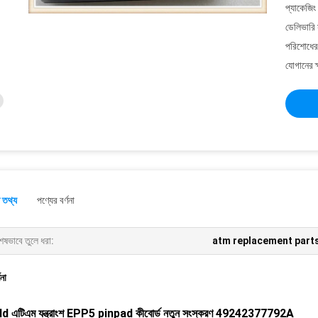
প্যাকেজিং
ডেলিভারি 
পরিশোধের 
যোগানের ক
 তথ্য
পণ্যের বর্ণনা
েষভাবে তুলে ধরা:
atm replacement part
ণনা
d এটিএম যন্ত্রাংশ EPP5 pinpad কীবোর্ড নতুন সংস্করণ 49242377792A