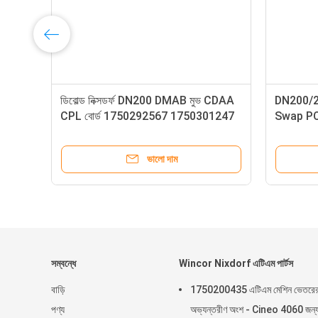
750308249 Wincor
ডিবোল্ড নিক্সডর্ফ DN200 DMAB মুভ CDA
চস্ক্রিন 19 ইঞ্চি NSL
CPL বোর্ড 1750292567 175030124
া যন্ত্রাংশ
DN এটিএম যন্ত্রাংশ
ভালো দাম
ভালো দাম
সম্বন্ধে
Wincor Nixdorf এটিএম পার্টস
বাড়ি
1750200435 এটিএম মেশিন ভেতরে
পণ্য
অভ্যন্তরীণ অংশ - Cineo 4060 জন্