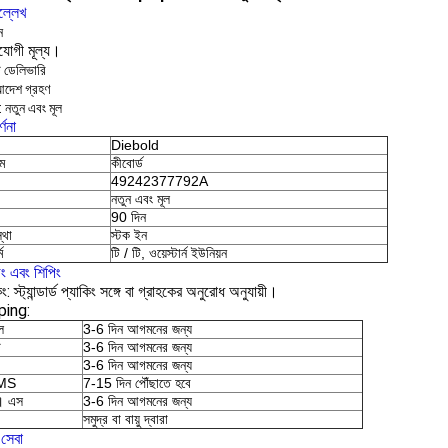
ল্লেখ
ন
িযোগী মূল্য।
ট ডেলিভারি
আদেশ গ্রহণ
: নতুন এবং মূল
্ণনা
Diebold
াম
কীবোর্ড
49242377792A
নতুন এবং মূল
90 দিন
্থা
স্টক ইন
ম
টি / টি, ওয়েস্টার্ন ইউনিয়ন
িং এবং শিপিং
ং: স্ট্যান্ডার্ড প্যাকিং সঙ্গে বা গ্রাহকের অনুরোধ অনুযায়ী।
ping:
ল
3-6 দিন আগমনের জন্য
ি
3-6 দিন আগমনের জন্য
3-6 দিন আগমনের জন্য
EMS
7-15 দিন পৌঁছাতে হবে
। এস
3-6 দিন আগমনের জন্য
সমুদ্র বা বায়ু দ্বারা
সেবা