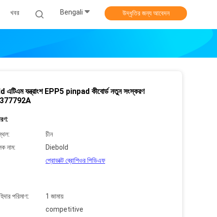
Bengali
খবর
উদ্ধৃতির জন্য আবেদন
 এটিএম যন্ত্রাংশ EPP5 pinpad কীবোর্ড নতুন সংস্করণ
377792A
বরণ:
্থল:
চীন
লক নাম:
Diebold
প্রোডাক্ট ব্রোশিওর পিডিএফ
াহিদার পরিমাণ:
1 জামায়
competitive