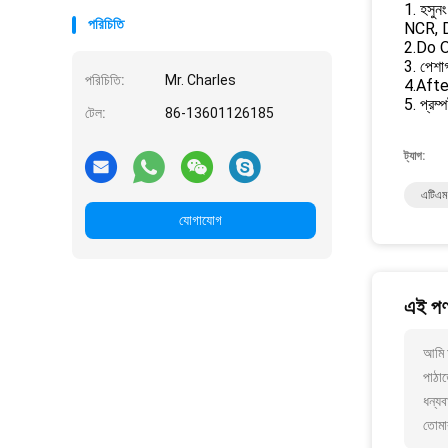
1. হসুনং 
পরিচিতি
NCR, D
2.Do OE
3. পেশা
পরিচিতি:
Mr. Charles
4.After-
5. প্রম
টেল:
86-13601126185
ট্যাগ:
এটিএম
যোগাযোগ
এই পণ্
আমি 
পাঠাত
ধন্যব
তোমা