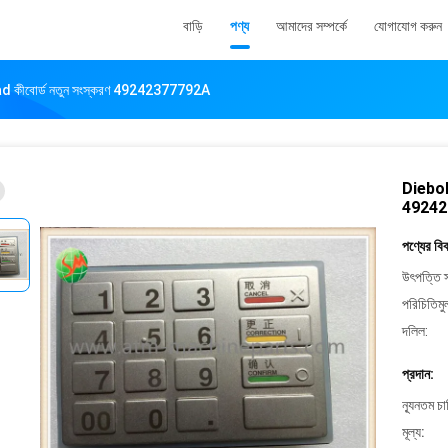
বাড়ি
পণ্য
আমাদের সম্পর্কে
যোগাযোগ করুন
ad কীবোর্ড নতুন সংস্করণ 49242377792A
Diebold
49242
পণ্যের বি
উৎপত্তি স
পরিচিতিমু
দলিল:
প্রদান:
ন্যূনতম চ
মূল্য: