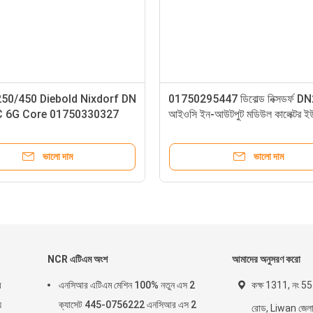
A
DN200/250/450 Diebold Nixdorf DN
01750295447 
7
Swap PC 6G Core 01750330327
আইওসি ইন-আউটপ
ATM মেশিনের যন্ত্রাংশ
ভালো দাম
NCR এটিএম অংশ
আমাদের অনুসরণ করো
র
এনসিআর এটিএম মেশিন 100% নতুন এস 2
কক্ষ 1311, নং 555
য
ক্যাসেট 445-0756222 এনসিআর এস 2
রোড, Liwan জেলা, গ