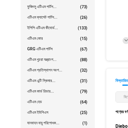
ফুজিৎসু এটিএম পার্টস...
(73)
এটিএম ক্যাসেট পার্টস...
(26)
ইপিপি এটিএম কীবোর্ড...
(133)
এটিএম কোর
(15)
GRG এটিএম পার্টস
(67)
এটিএম খুচরা যন্ত্রাংশ...
(88)
এটিএম প্রতিস্থাপন অংশ...
(32)
এটিএম এন্টি স্কিমার...
বিস্তারিত
(31)
এটিএম কার্ড রিডার...
(79)
বিশ
এটিএম হেড
(64)
পণ্যের বর্
এটিএম ইউপিএস
(25)
যানবাহন বায়ু পরিশোধক...
(1)
Diebol