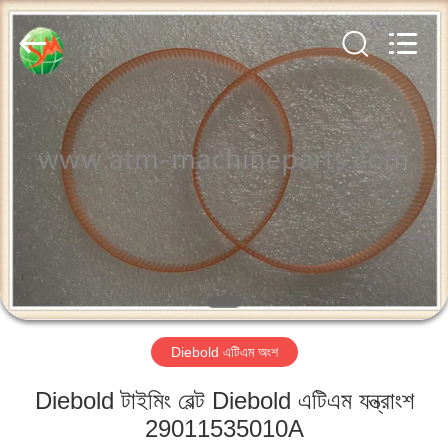
GSM
International
Trade
Co.,Ltd..
All
Rights
Reserved.
বাড়ি
পণ্য
আমাদের
সম্পর্কে
কারখানা
Diebold এটিএম অংশ
ভ্রমণ
Diebold টাইমিং বেল্ট Diebold এটিএম যন্ত্রাংশ
মান
29011535010A