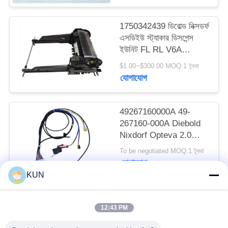
PRIVACY
POLICY
1750342439 ডিবোল্ড নিক্সডর্ফ
এসডিইউ স্ট্যাকার ডিসপেন্স
ইউনিট FL RL V6A
DN200/250/450 এটিএম
$1.00~$300.00 MOQ:1 টুকরা
মেশিন
যোগাযোগ
49267160000A 49-
267160-000A Diebold
Nixdorf Opteva 2.0
AFD সেন্সর লাইন প্ল্যাটফর্ম
To be negotiated MOQ:1 টুকরা
ATM অংশ গ্রুপ
যোগাযোগ
KUN
সব
12:43 PM