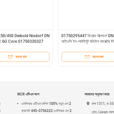
49 Wincor
ডিবোল্ড নিক্সডর্ফ DN200 DMAB মুভ CDAA
9 ইঞ্চি NSL
CPL বোর্ড 1750292567 1750301247
শ
DN এটিএম যন্ত্রাংশ
ভালো দাম
NCR এটিএম অংশ
আমাদের অনুসরণ করো
র
এনসিআর এটিএম মেশিন 100% নতুন এস 2
কক্ষ 1311, নং 555
য
ক্যাসেট 445-0756222 এনসিআর এস 2
রোড, Liwan জেলা, গ