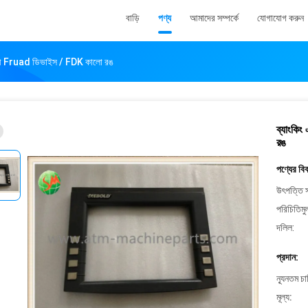
বাড়ি
পণ্য
আমাদের সম্পর্কে
যোগাযোগ করুন
বিরোধী Fruad ডিভাইস / FDK কালো রঙ
ব্যাংকিং
রঙ
পণ্যের বি
উৎপত্তি স
পরিচিতিমু
দলিল:
প্রদান:
ন্যূনতম চ
মূল্য: