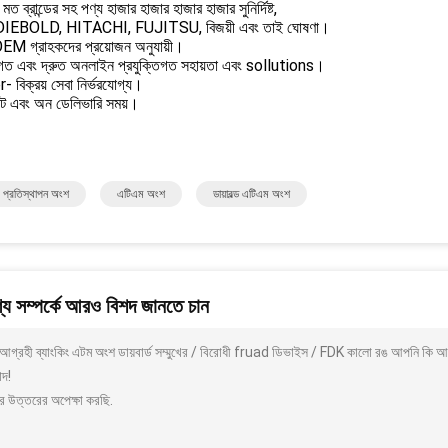
মত ব্রান্ডের সহ পণ্য হাজার হাজার হাজার হাজার সুনির্দিষ্ট,
IEBOLD, HITACHI, FUJITSU, বিজয়ী এবং তাই ঘোষণা।
M গ্রাহকদের প্রয়োজন অনুযায়ী।
গত এবং দ্রুত অনলাইন প্রযুক্তিগত সহায়তা এবং sollutions।
 বিক্রয় সেবা নির্ভরযোগ্য।
্পট এবং অন ডেলিভারি সময়।
 প্রতিস্থাপন অংশ
এটিএম অংশ
ডায়াবল্ড এটিএম অংশ
য সম্পর্কে আরও বিশদ জানতে চান
আগ্রহী ব্যাংকিং এটম অংশ ডায়বার্ড সম্মুখের / বিরোধী fruad ডিভাইস / FDK কালো রঙ আপনি কি আ
াদ!
র উত্তরের অপেক্ষা করছি.