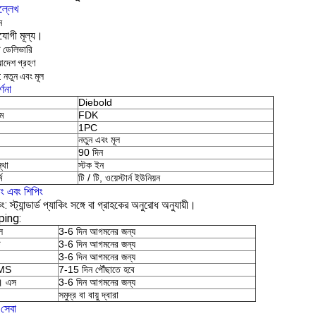
ল্লেখ
ন
িযোগী মূল্য।
ট ডেলিভারি
আদেশ গ্রহণ
: নতুন এবং মূল
্ণনা
Diebold
াম
FDK
1PC
নতুন এবং মূল
90 দিন
্থা
স্টক ইন
ম
টি / টি, ওয়েস্টার্ন ইউনিয়ন
িং এবং শিপিং
ং: স্ট্যান্ডার্ড প্যাকিং সঙ্গে বা গ্রাহকের অনুরোধ অনুযায়ী।
ping:
ল
3-6 দিন আগমনের জন্য
ি
3-6 দিন আগমনের জন্য
3-6 দিন আগমনের জন্য
EMS
7-15 দিন পৌঁছাতে হবে
। এস
3-6 দিন আগমনের জন্য
সমুদ্র বা বায়ু দ্বারা
সেবা