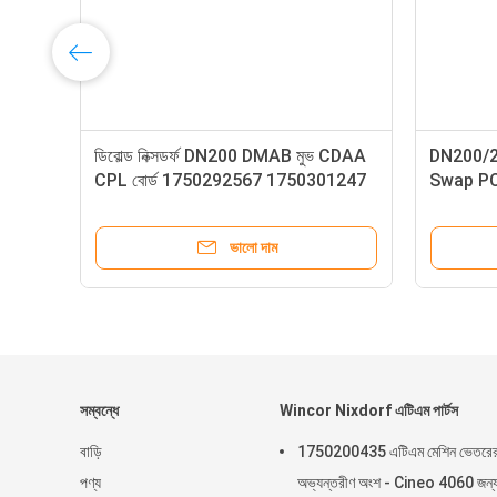
67160000A 49-267160-000A
1750308249 017503082
bold Nixdorf Opteva 2.0 AFD
Nixdorf DN সিরিজ টাচস্ক্রিন 1
র লাইন প্ল্যাটফর্ম ATM অংশ গ্রুপ
Cpl ATM মেশিনের খুচরা যন্ত্রাং
ভালো দাম
ভালো দাম
সম্বন্ধে
Wincor Nixdorf এটিএম পার্টস
বাড়ি
1750200435 এটিএম মেশিন ভেতরে
পণ্য
অভ্যন্তরীণ অংশ - Cineo 4060 জন্