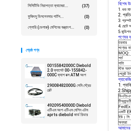
বিশেষ উ
সিসিটিভি নিরাপত্তা ক্যামেরা...
(37)
1. গুড মা
2. প্রত
ফুজিৎসু ডিসপেনসার পার্টস...
(0)
3. প্রম্প
4. ছোট 
গ্লোরি (ডেলারু) মেশিনের যন্ত্রাংশ...
(0)
5.কন্ডিশন
পণ্যের বর
তরবার
পণ্যের ন
শ্রেষ্ঠ পণ্য
MOQ:
শর্ত
পাটা
00155842000C Diebold
স্টক অবস
2.0 ক্যাসেট 00-155842-
পেমেন্ট টার্
000C ক্যাশ বক্স ATM অংশ
প্যাকেজ
1. প্যাকি
29008482000G সেমি স্ট্রেচ
বেল্ট
2.Ship
ডিএইচএ
টিঅ্যান্ডট
49209540000D Diebold
FedEx
এটিএম অংশ এটিএম মেশিন এটম
একটি 
aprts diebold কার্ড রিডার
ইউ। পি
অন্যরা
আমাদের 