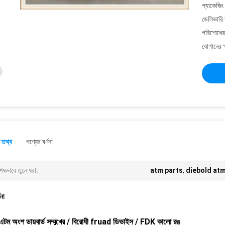
প্যাকেজিং
ডেলিভারি 
পরিশোধের 
যোগানের ক
 তথ্য
পণ্যের বর্ণনা
েষভাবে তুলে ধরা:
atm parts
,
diebold atm
ণনা
ং এটম অংশ ডায়বার্ড সম্মুখের / বিরোধী fruad ডিভাইস / FDK কালো রঙ