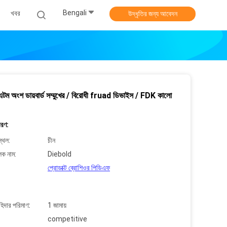
Bengali
খবর
উদ্ধৃতির জন্য আবেদন
 এটম অংশ ডায়বার্ড সম্মুখের / বিরোধী fruad ডিভাইস / FDK কালো
বরণ:
্থল:
চীন
লক নাম:
Diebold
প্রোডাক্ট ব্রোশিওর পিডিএফ
াহিদার পরিমাণ:
1 জামায়
competitive