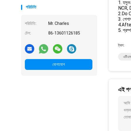
1. হসুনং 
পরিচিতি
NCR, D
2.Do OE
3. পেশা
পরিচিতি:
Mr. Charles
4.After-
5. প্রম
টেল:
86-13601126185
ট্যাগ:
এটিএম
যোগাযোগ
এই পণ্
আমি 
ধন্যব
তোমা