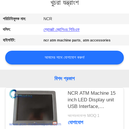
খুচরা যন্ত্রাংশ
নিয়ন্ত্রণ
পরিচিতিমুলক নাম:
NCR
যোগাযোগ
দলিল:
প্রোডাক্ট ব্রোশিওর পিডিএফ
করুন
হাইলাইট:
,
ncr atm machine parts
atm accessories
খবর
আমাদের সাথে যোগাযোগ করুন!
উদ্ধৃতির
জন্য
বিশদ প্রকাশ
আবেদন
NCR ATM Machine 15
inch LED Display unit
সাইট
USB Interface,
SN:5943-5100-9090;
ম্যাপ
আলোচনাযোগ্য MOQ:1
Power rating 12V-
যোগাযোগ
-,2.0A