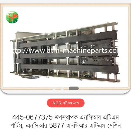
GSM
International
Trade
Co.,Ltd..
All
Rights
Reserved.
বাড়ি
পণ্য
আমাদের
সম্পর্কে
কারখানা
NCR এটিএম অংশ
ভ্রমণ
445-0677375 উপস্থাপক এনসিআর এটিএম
মান
পার্টস, এনসিআর 5877 এনসিআর এটিএম মেশিন