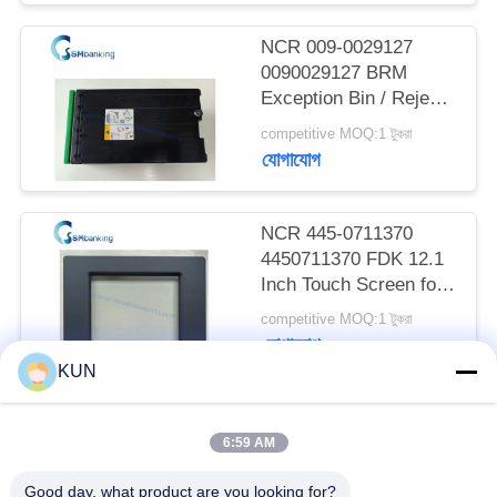
PRIVACY
NCR 009-0029127
POLICY
0090029127 BRM
Exception Bin / Reject
Cassette
competitive MOQ:1 টুকরা
যোগাযোগ
NCR 445-0711370
4450711370 FDK 12.1
Inch Touch Screen for
66XX Series ATM
competitive MOQ:1 টুকরা
যোগাযোগ
KUN
সব
6:59 AM
Good day, what product are you looking for?