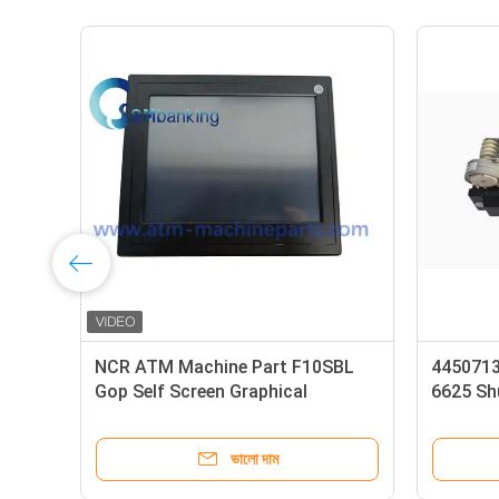
NCR ATM Machine 15 inch LED
NCR 009-00291
Display unit USB Interface,
BRM Exception B
SN:5943-5100-9090; Power rating
Cassette
12V--,2.0A
ভালো দাম