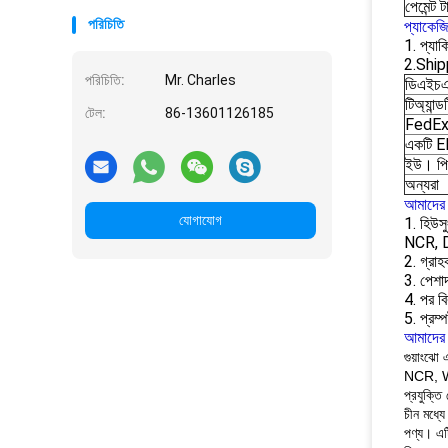
পেমেন্ট টা
পরিচিতি
প্যাকেজ
1. প্যাকি
2.Ship
পরিচিতি:
Mr. Charles
ডিএইচ
টিঅ্যান্ড
টেল:
86-13601126185
FedE
একটি 
ইউ। প
অন্যরা
আমাদের 
যোগাযোগ
1. হিউসু
NCR, 
2. গ্রা
3. পেশা
4. পর বি
5. প্রম
আমাদের প
গুয়াংঝো
NCR, Wi
প্রযুক্তি
চীন মধ্যে
পণ্য।
এট