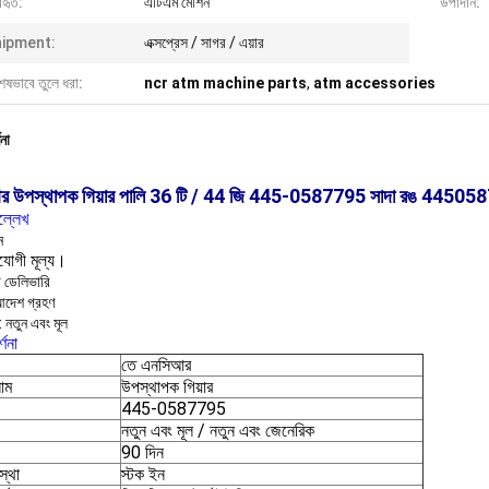
বহৃত:
এটিএম মেশিন
উপাদান:
ipment:
এক্সপ্রেস / সাগর / এয়ার
েষভাবে তুলে ধরা:
ncr atm machine parts
,
atm accessories
ণনা
র উপস্থাপক গিয়ার পালি 36 টি / 44 জি 445-0587795 সাদা রঙ 4450
ল্লেখ
ন
িযোগী মূল্য।
ট ডেলিভারি
আদেশ গ্রহণ
: নতুন এবং মূল
্ণনা
তে এনসিআর
নাম
উপস্থাপক গিয়ার
445-0587795
নতুন এবং মূল / নতুন এবং জেনেরিক
90 দিন
স্থা
স্টক ইন