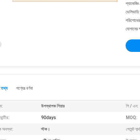
প্যাকেজিং
ডেলিভারি 
পরিশোধের 
যোগানের ক
 তথ্য
পণ্যের বর্ণনা
না:
উপস্থাপক গিয়ার
পি / এন:
রান্টীর:
90days
MOQ:
ক অবস্থা:
স্টক।
পেমেন্ট শব্দ