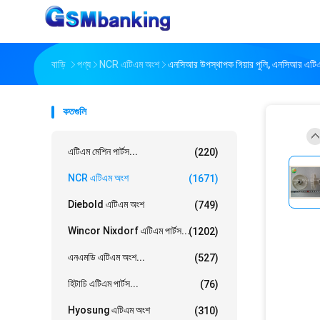
বাড়ি
পণ্য
NCR এটিএম অংশ
এনসিআর উপস্থাপক গিয়ার পুলি, এনসিআর এ
কতগুলি
এটিএম মেশিন পার্টস...
(220)
NCR এটিএম অংশ
(1671)
Diebold এটিএম অংশ
(749)
Wincor Nixdorf এটিএম পার্টস...
(1202)
এনএমডি এটিএম অংশ...
(527)
হিটাচি এটিএম পার্টস...
(76)
Hyosung এটিএম অংশ
(310)