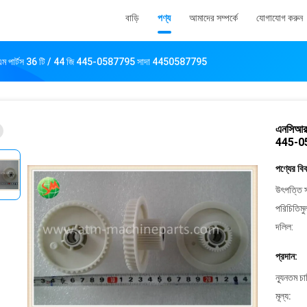
বাড়ি
পণ্য
আমাদের সম্পর্কে
যোগাযোগ করুন
টিএম পার্টস 36 টি / 44 জি 445-0587795 সাদা 4450587795
এনসিআর 
445-0
পণ্যের বি
উৎপত্তি স
পরিচিতিমু
দলিল:
প্রদান:
ন্যূনতম চ
মূল্য: