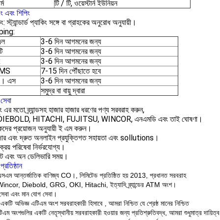
র্ম
টি / টি, ওয়েস্টার্ন ইউনিয়ন
িং এবং শিপিং
ং: স্ট্যান্ডার্ড প্যাকিং সঙ্গে বা গ্রাহকের অনুরোধ অনুযায়ী।
ping:
এল
3-6 দিন আগমনের জন্য
টি
3-6 দিন আগমনের জন্য
x
3-6 দিন আগমনের জন্য
EMS
7-15 দিন পৌঁছাতে হবে
ি। এস
3-6 দিন আগমনের জন্য
সমুদ্র বা বায়ু দ্বারা
সেবা
ং এর মতো ব্র্যান্ডসহ হাজার হাজার ধরণের পণ্য সরবরাহ করুন,
DIEBOLD, HITACHI, FUJITSU, WINCOR, এনএমডি এবং তাই ঘোষণা।
হকদের প্রয়োজন অনুযায়ী ই এম করুন।
দার এবং দ্রুত অনলাইন প্রযুক্তিগত সহায়তা এবং sollutions।
ক্রয় পরিষেবা নির্ভরযোগ্য।
্পট এবং অন ডেলিভারি সময়।
্রতিষ্ঠান
 এসএম আন্তর্জাতিক বাণিজ্য CO।, লিমিটেড প্রতিষ্ঠিত হয় 2013, প্রধানত সরবরাহ
ncor, Diebold, GRG, OKI, Hitachi, ইত্যাদি ব্র্যান্ডের ATM অংশ।
সেবা এবং মান যোগ সেবা।
একটি
অভিজ্ঞ এটিএম অংশ সরবরাহকারী
হিসাবে
,
আমরা
নিশ্চিত যে শ্রেষ্ঠ মানের নিশ্চিত
িএম অংশগুলির একটি নেতৃস্থানীয় সরবরাহকারী হওয়ার জন্য প্রতিশ্রুতিবদ্ধ, আমরা শুধুমাত্র দায়িত্ব