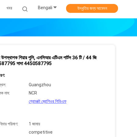
Bengali
খবর
উদ্ধৃতির জন্য আবেদন
উপস্থাপক গিয়ার পুলি, এনসিআর এটিএম পার্টস 36 টি / 44 জি
587795 সাদা 4450587795
বরণ:
্থল:
Guangzhou
লক নাম:
NCR
প্রোডাক্ট ব্রোশিওর পিডিএফ
াহিদার পরিমাণ:
1 জামায়
competitive