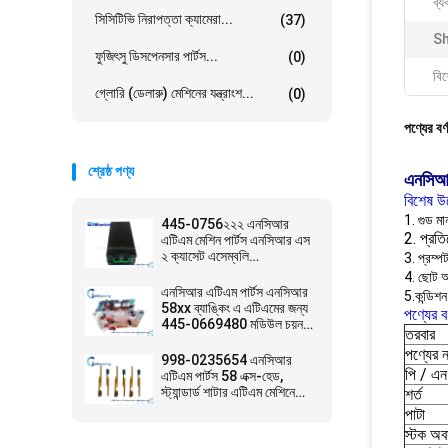
ব্য
সিসিটিভি নিরাপত্তা ক্যামেরা...
(37)
Sh
ফুজিৎসু ডিসপেনসার পার্টস...
(0)
বিশ
গ্লোরি (ডেলারু) মেশিনের যন্ত্রাংশ...
(0)
পণ্যের বর্
শ্রেষ্ঠ পণ্য
এনসিআ
বিশেষ উ
1. গুড মা
445-0756২২২ এনসিআর
2. প্রত
এটিএম মেশিন পার্টস এনসিআর এস
২ ক্যাসেট এসেম্বলি
3. প্রম্প
4450756২২২
4. ছোট 
এনসিআর এটিএম পার্টস এনসিআর
5.কন্ডিশন
58xx ব্যাঙ্কিং এ এটিএমের জন্য
পণ্যের বর
445-0669480 মডিউল চয়ন
তরবার
করে
পণ্যের 
998-0235654 এনসিআর
পি / এন
এটিএম পার্টস 58 এক্স-হেড,
স্ট্যান্ডার্ড শাটার এটিএম মেশিনে
শর্ত
ব্যবহৃত
পাটা
স্টক অব