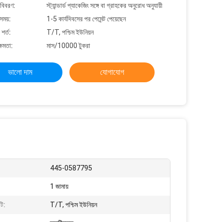
 বিবরণ:
স্ট্যান্ডার্ড প্যাকেজিং সঙ্গে বা গ্রাহকের অনুরোধ অনুযায়ী
সময়:
1-5 কার্যদিবসের পর পেমেন্ট পেয়েছেন
শর্ত:
T/T, পশ্চিম ইউনিয়ন
্ষমতা:
মাস/10000 টুকরা
ভালো দাম
যোগাযোগ
445-0587795
1 জামায়
টি:
T/T, পশ্চিম ইউনিয়ন