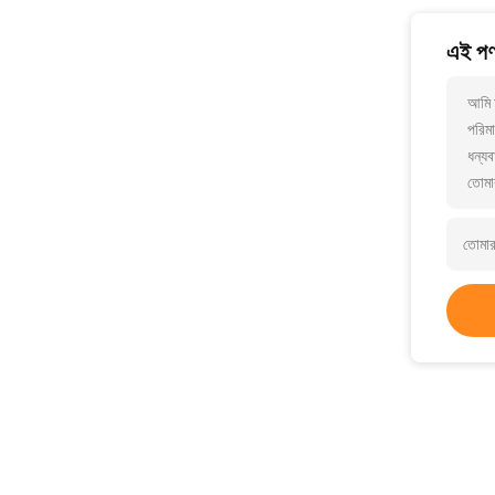
এই পণ্
আমি 
পরিমা
ধন্যব
তোমা