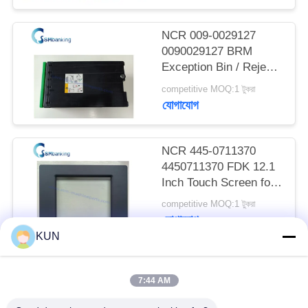
PRIVACY
POLICY
NCR 009-0029127
0090029127 BRM
Exception Bin / Reject
Cassette
competitive MOQ:1 টুকরা
যোগাযোগ
NCR 445-0711370
4450711370 FDK 12.1
Inch Touch Screen for
66XX Series ATM
competitive MOQ:1 টুকরা
যোগাযোগ
KUN
সব
7:44 AM