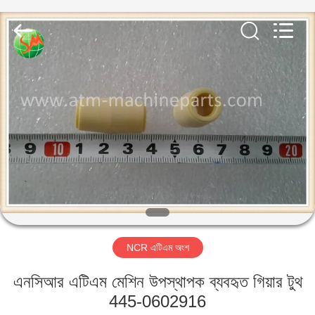
GSM
International
Trade
Co.,Ltd..
All
Rights
Reserved.
বাড়ি
পণ্য
আমাদের
সম্পর্কে
কারখানা
NCR এটিএম অংশ
ভ্রমণ
এনসিআর এটিএম মেশিন উপস্থাপক ব্যবহৃত গিয়ার টুথ
মান
445-0602916