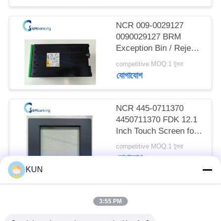
PRIVACY
POLICY
NCR 009-0029127
0090029127 BRM
Exception Bin / Reject
Cassette
competitive MOQ:1 টুকরা
যোগাযোগ
NCR 445-0711370
4450711370 FDK 12.1
Inch Touch Screen for
66XX Series ATM
competitive MOQ:1 টুকরা
যোগাযোগ
KUN
সব
3:55 PM