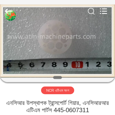
GSM
International
Trade
Co.,Ltd..
All
Rights
Reserved.
বাড়ি
পণ্য
আমাদের
সম্পর্কে
কারখানা
NCR এটিএম অংশ
ভ্রমণ
এনসিআর উপস্থাপক ট্রান্সপোর্ট গিয়ার, এনসিআরআর
মান
এটিএম পার্টস 445-0607311