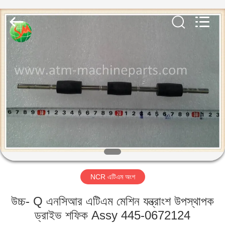
GSM
International
Trade
Co.,Ltd..
All
Rights
Reserved.
বাড়ি
পণ্য
আমাদের
সম্পর্কে
কারখানা
NCR এটিএম অংশ
ভ্রমণ
উচ্চ- Q এনসিআর এটিএম মেশিন যন্ত্রাংশ উপস্থাপক
মান
ড্রাইভ শফিক Assy 445-0672124