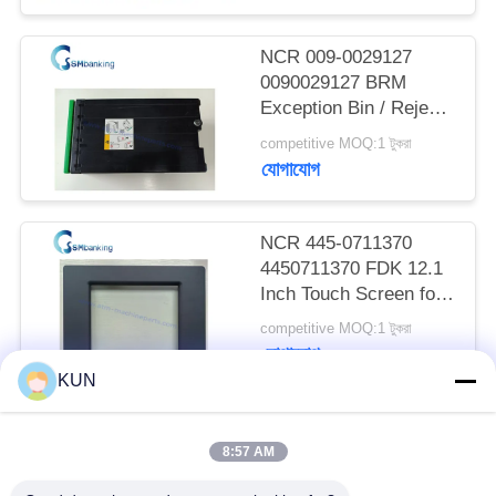
PRIVACY
POLICY
NCR 009-0029127
0090029127 BRM
Exception Bin / Reject
Cassette
competitive MOQ:1 টুকরা
যোগাযোগ
NCR 445-0711370
4450711370 FDK 12.1
Inch Touch Screen for
66XX Series ATM
competitive MOQ:1 টুকরা
যোগাযোগ
KUN
সব
8:57 AM