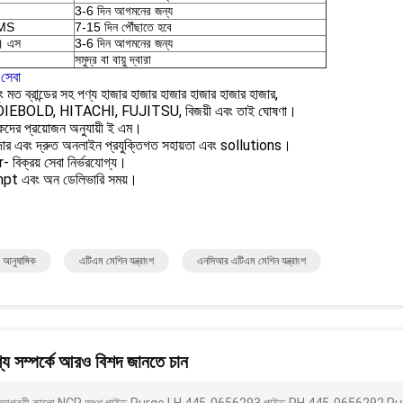
3-6 দিন আগমনের জন্য
EMS
7-15 দিন পৌঁছাতে হবে
। এস
3-6 দিন আগমনের জন্য
সমুদ্র বা বায়ু দ্বারা
সেবা
ং মত ব্রান্ডের সহ পণ্য হাজার হাজার হাজার হাজার হাজার হাজার,
IEBOLD, HITACHI, FUJITSU, বিজয়ী এবং তাই ঘোষণা।
হকদের প্রয়োজন অনুযায়ী ই এম।
দার এবং দ্রুত অনলাইন প্রযুক্তিগত সহায়তা এবং sollutions।
 বিক্রয় সেবা নির্ভরযোগ্য।
pt এবং অন ডেলিভারি সময়।
আনুষাঙ্গিক
এটিএম মেশিন যন্ত্রাংশ
এনসিআর এটিএম মেশিন যন্ত্রাংশ
য সম্পর্কে আরও বিশদ জানতে চান