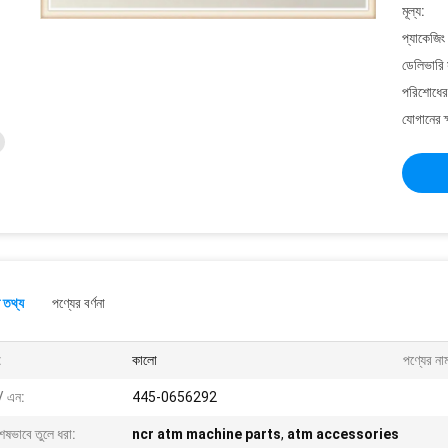
মূল্য:
প্যাকেজিং
ডেলিভারি 
পরিশোধের 
যোগানের ক
 তথ্য
পণ্যের বর্ণনা
:
কালো
পণ্যের না
/ এন:
445-0656292
েষভাবে তুলে ধরা:
ncr atm machine parts
,
atm accessories