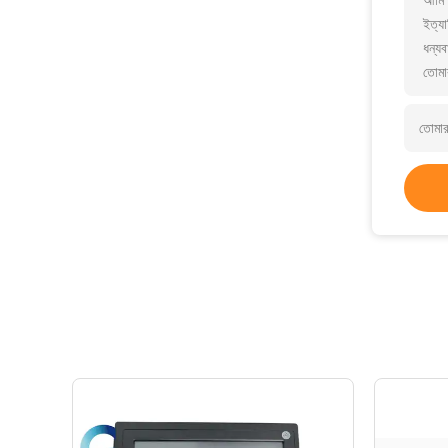
আমি 
ইত্যা
ধন্যব
তোমা