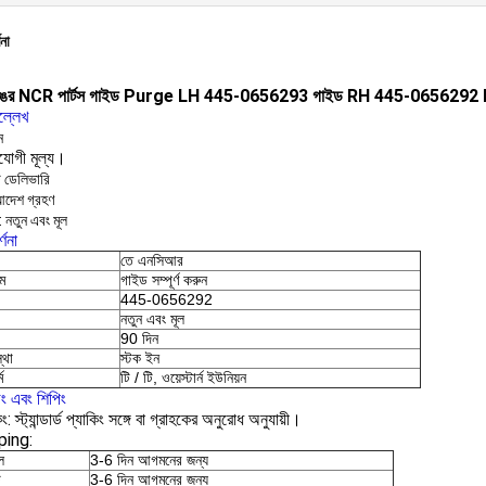
ণনা
রঙের NCR পার্টস গাইড Purge LH 445-0656293 গাইড RH 445-0656292
ল্লেখ
ন
িযোগী মূল্য।
ট ডেলিভারি
আদেশ গ্রহণ
: নতুন এবং মূল
্ণনা
তে এনসিআর
াম
গাইড সম্পূর্ণ করুন
445-0656292
নতুন এবং মূল
90 দিন
্থা
স্টক ইন
ম
টি / টি, ওয়েস্টার্ন ইউনিয়ন
িং এবং শিপিং
ং: স্ট্যান্ডার্ড প্যাকিং সঙ্গে বা গ্রাহকের অনুরোধ অনুযায়ী।
ping:
ল
3-6 দিন আগমনের জন্য
ি
3-6 দিন আগমনের জন্য