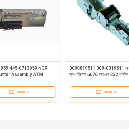
27
NCR 445-0711370 4450711370
NCR 00
FDK 12.1 Inch Touch Screen for
Lower 
66XX Series ATM
10EC 6
ভালো দাম