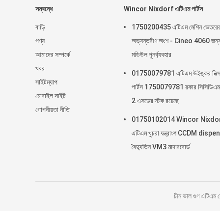
সম্বন্ধে
Wincor Nixdorf এটিএম পার্টস
বাড়ি
1750200435 এটিএম মেশিন ভেতরে
পণ্য
অভ্যন্তরীণ অংশ - Cineo 4060 জন্
আমাদের সম্পর্কে
মডিউল পুনর্ব্যবহার
খবর
01750079781 এটিএম উইঙ্কর নিক্সড
সাইটম্যাপ
পার্টস 1750079781 রকার সিসিডিএম
মোবাইল সাইট
2 এসডের স্টক রয়েছে
গোপনীয়তা নীতি
01750102014 Wincor Nixdo
এটিএম খুচরা যন্ত্রাংশ CCDM dispe
বৈদ্যুতিন VM3 মাদারবোর্ড
চীন ভাল গুণ এটিএ