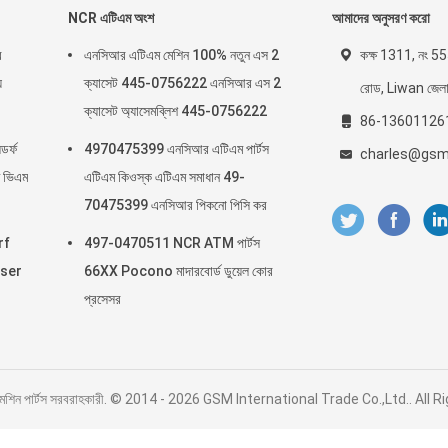
NCR এটিএম অংশ
আমাদের অনুসরণ করো
র
এনসিআর এটিএম মেশিন 100% নতুন এস 2
কক্ষ 1311, নং 555
য
ক্যাসেট 445-0756222 এনসিআর এস 2
রোড, Liwan জেলা, গ
ক্যাসেট অ্যাসেমব্লিশ 445-0756222
86-13601126
র্ফ
4970475399 এনসিআর এটিএম পার্টস
charles@gsm
 ভিএম
এটিএম কিওস্ক এটিএম সমাধান 49-
70475399 এনসিআর পিকনো পিসি কর
rf
497-0470511 NCR ATM পার্টস
nser
66XX Pocono মাদারবোর্ড ডুয়েল কোর
প্রসেসর
ম মেশিন পার্টস সরবরাহকারী. © 2014 - 2026 GSM International Trade Co.,Ltd.. All