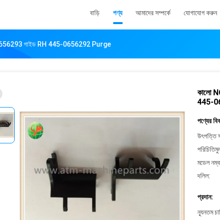
বাড়ি
পণ্য
আমাদের সম্পর্কে
যোগাযোগ করুন
0656293 গাইড RH 445-0656292 Purge
কালো 
445-0
পণ্যের বি
উৎপত্তি স
পরিচিতিমু
মডেল নম্ব
দলিল:
প্রদান:
ন্যূনতম চ