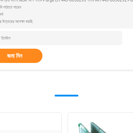
আগ্রহী কালো NCR অংশ গাইড Purge LH 445-0656293 গাইড RH 445-0656292 Purge আপ
দি পাঠাতে পারেন
াদ!
র উত্তরের অপেক্ষা করছি.
জমা দিন