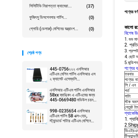
সিসিটিভি নিরাপত্তা ক্যামেরা...
(37)
পণ্যের বর্
ফুজিৎসু ডিসপেনসার পার্টস...
(0)
কালো 
গ্লোরি (ডেলারু) মেশিনের যন্ত্রাংশ...
(0)
বিশেষ উ
1. গুড মা
2. প্রত
3. প্রম্প
শ্রেষ্ঠ পণ্য
4. ছোট 
5.কন্ডিশন
পণ্যের বর
445-0756২২২ এনসিআর
এটিএম মেশিন পার্টস এনসিআর এস
তরবার
২ ক্যাসেট এসেম্বলি
পণ্যের ন
4450756২২২
পি / এন
এনসিআর এটিএম পার্টস এনসিআর
শর্ত
58xx ব্যাঙ্কিং এ এটিএমের জন্য
পাটা
445-0669480 মডিউল চয়ন
স্টক অবস
করে
পেমেন্ট টার্
998-0235654 এনসিআর
প্যাকেজ
এটিএম পার্টস 58 এক্স-হেড,
1. প্যাকি
স্ট্যান্ডার্ড শাটার এটিএম মেশিনে
2.Ship
ব্যবহৃত
ডিএইচএ
টিঅ্যান্ডট