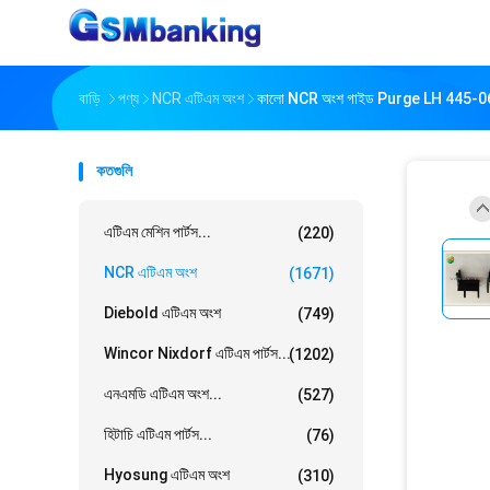
বাড়ি
পণ্য
NCR এটিএম অংশ
কালো NCR অংশ গাইড Purge LH 445-
কতগুলি
এটিএম মেশিন পার্টস...
(220)
NCR এটিএম অংশ
(1671)
Diebold এটিএম অংশ
(749)
Wincor Nixdorf এটিএম পার্টস...
(1202)
এনএমডি এটিএম অংশ...
(527)
হিটাচি এটিএম পার্টস...
(76)
Hyosung এটিএম অংশ
(310)