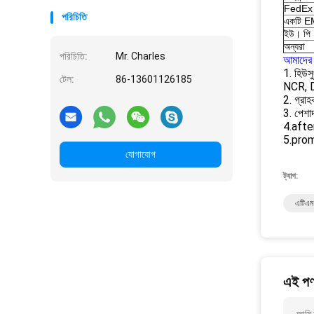
FedEx
পরিচিতি
একটি 
ইউ। পি
অন্যরা
পরিচিতি:
Mr. Charles
আমাদের 
1. হিউসু
টেল:
86-13601126185
NCR, D
2. গ্রা
3. পেশা
4.after-
5.prom
যোগাযোগ
ট্যাগ:
এটিএম 
এই পণ্