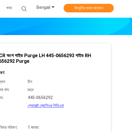
Bengali
খবর
উদ্ধৃতির জন্য আবেদন
NCR অংশ গাইড Purge LH 445-0656293 গাইড RH
656292 Purge
বরণ:
্থল:
চীন
লক নাম:
ncr
ার:
445-0656292
প্রোডাক্ট ব্রোশিওর পিডিএফ
াহিদার পরিমাণ:
1 জামায়