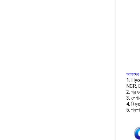
আমাদের 
1. Hyos
NCR, 
2. গ্রা
3. পেশা
4. বিক্র
5. প্রম