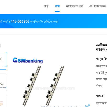
বাড়ি
পণ্য
আমাদের সম্পর্কে
যোগাযোগ করুন
ট অ্যাসি 445-066306 ব্যাংকিং এটম মেশিনের জন্য
এনসিআর
ব্যাংকিং
পণ্যের বি
উৎপত্তি স
পরিচিতিমু
মডেল নম্ব
দলিল:
প্রদান:
ন্যূনতম চ