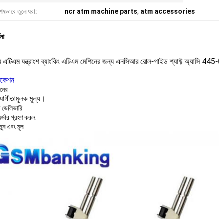
েষভাবে তুলে ধরা:
ncr atm machine parts
,
atm accessories
ণনা
এটিএম যন্ত্রাংশ ব্যাংকিং এটিএম মেশিনের জন্য এনসিআর রোল-গাইড শ্যাফ্ট অ্যাসি 
িকেশন
ানের
যোগীতামূলক মূল্য।
ট ডেলিভারি
্ডার গ্রহণ করুন.
তুন এবং মূল