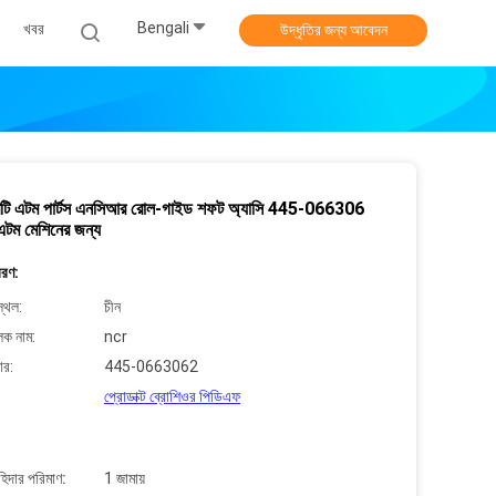
Bengali
খবর
উদ্ধৃতির জন্য আবেদন
টি এটম পার্টস এনসিআর রোল-গাইড শফট অ্যাসি 445-066306
 এটম মেশিনের জন্য
বরণ:
্থল:
চীন
লক নাম:
ncr
ার:
445-0663062
প্রোডাক্ট ব্রোশিওর পিডিএফ
াহিদার পরিমাণ:
1 জামায়