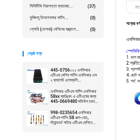
সিসিটিভি নিরাপত্তা ক্যামেরা...
(37)
বিশ
ফুজিৎসু ডিসপেনসার পার্টস...
(0)
পণ্যের বর্
গ্লোরি (ডেলারু) মেশিনের যন্ত্রাংশ...
(0)
এনসিআর 
স্পেসিফ
শ্রেষ্ঠ পণ্য
1. ভাল ম
2.প্রতি
3. প্রম্প
445-0756২২২ এনসিআর
এটিএম মেশিন পার্টস এনসিআর এস
4. ছোট অর
২ ক্যাসেট এসেম্বলি
5. শর্ত: ন
4450756২২২
এনসিআর এটিএম পার্টস এনসিআর
58xx ব্যাঙ্কিং এ এটিএমের জন্য
445-0669480 মডিউল চয়ন
করে
998-0235654 এনসিআর
এটিএম পার্টস 58 এক্স-হেড,
স্ট্যান্ডার্ড শাটার এটিএম মেশিনে
ব্যবহৃত