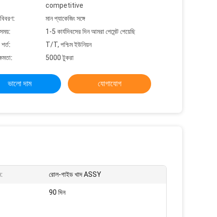
competitive
 বিবরণ:
মান প্যাকেজিং সঙ্গে
সময়:
1-5 কার্যদিবসের দিন আমরা পেমেন্ট পেয়েছি
শর্ত:
T/T, পশ্চিম ইউনিয়ন
্ষমতা:
5000 টুকরা
ভালো দাম
যোগাযোগ
ম:
রোল-গাইড খাদ ASSY
90 দিন