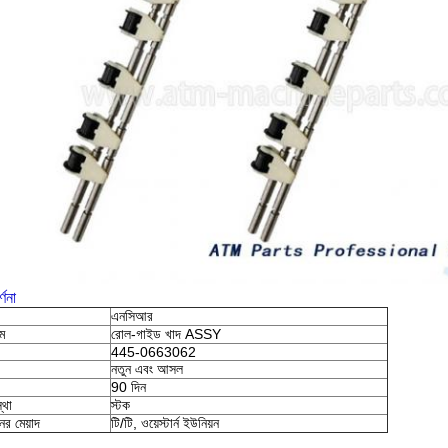
্ণনা
এনসিআর
াম
রোল-গাইড খাদ ASSY
445-0663062
নতুন এবং আসল
90 দিন
্থা
স্টক
নের মেয়াদ
টি/টি, ওয়েস্টার্ন ইউনিয়ন