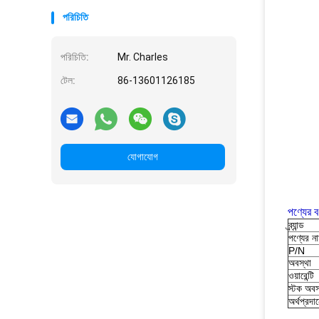
পরিচিতি
পরিচিতি:
Mr. Charles
টেল:
86-13601126185
যোগাযোগ
পণ্যের বর
ব্র্যান্ড
পণ্যের ন
P/N
অবস্থা
ওয়ারেন্টি
স্টক অবস
অর্থপ্রদা