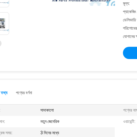
মূল্য:
প্যাকেজিং
ডেলিভারি 
পরিশোধের 
যোগানের ক
 তথ্য
পণ্যের বর্ণনা
:
সাদাকালো
পণ্যের না
মান:
নতুন জেনেরিক
ওয়ারেন্টি:
্রজ সময়:
3 দিনের মধ্যে