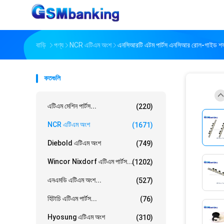
বাড়ি
পণ্য
NCR এটিএম অংশ
এনসিআরটি এটম পার্টস এনসিআর রোল-গাইড শফ
কতগুলি
এটিএম মেশিন পার্টস...
(220)
NCR এটিএম অংশ
(1671)
Diebold এটিএম অংশ
(749)
Wincor Nixdorf এটিএম পার্টস...
(1202)
এনএমডি এটিএম অংশ...
(527)
হিটাচি এটিএম পার্টস...
(76)
Hyosung এটিএম অংশ
(310)