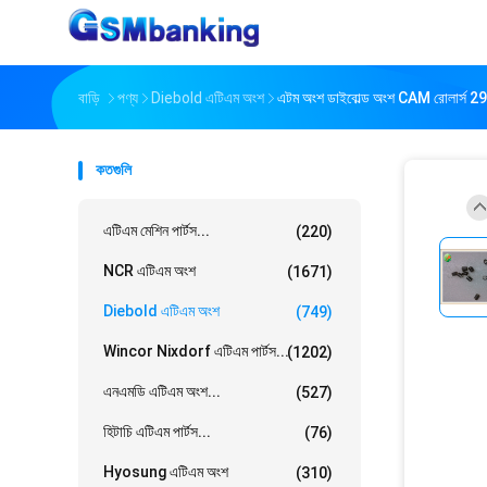
বাড়ি
পণ্য
Diebold এটিএম অংশ
এটম অংশ ডাইবোল্ড অংশ CAM রোলার
কতগুলি
এটিএম মেশিন পার্টস...
(220)
NCR এটিএম অংশ
(1671)
Diebold এটিএম অংশ
(749)
Wincor Nixdorf এটিএম পার্টস...
(1202)
এনএমডি এটিএম অংশ...
(527)
হিটাচি এটিএম পার্টস...
(76)
Hyosung এটিএম অংশ
(310)