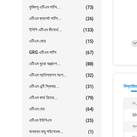
ফুজিৎসু এটিএম পার্টস...
(73)
এটিএম ক্যাসেট পার্টস...
(26)
ইপিপি এটিএম কীবোর্ড...
(133)
এটিএম কোর
(15)
GRG এটিএম পার্টস
(67)
এটিএম খুচরা যন্ত্রাংশ...
(88)
এটিএম প্রতিস্থাপন অংশ...
(32)
এটিএম এন্টি স্কিমার...
বিস্তারিত
(31)
এটিএম কার্ড রিডার...
(79)
পি 
এটিএম হেড
(64)
M
এটিএম ইউপিএস
(25)
ব্য
যানবাহন বায়ু পরিশোধক...
(1)