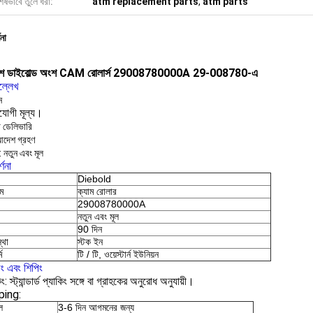
েষভাবে তুলে ধরা:
atm replacement parts
,
atm parts
ণনা
শ ডাইবোল্ড অংশ CAM রোলার্স 29008780000A 29-008780-এ
ল্লেখ
ন
িযোগী মূল্য।
ট ডেলিভারি
আদেশ গ্রহণ
: নতুন এবং মূল
্ণনা
Diebold
াম
ক্যাম রোলার
29008780000A
নতুন এবং মূল
90 দিন
্থা
স্টক ইন
ম
টি / টি, ওয়েস্টার্ন ইউনিয়ন
িং এবং শিপিং
ং: স্ট্যান্ডার্ড প্যাকিং সঙ্গে বা গ্রাহকের অনুরোধ অনুযায়ী।
ping:
ল
3-6 দিন আগমনের জন্য