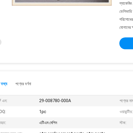
প্যাকেজিং
ডেলিভারি 
পরিশোধের 
যোগানের ক
 তথ্য
পণ্যের বর্ণনা
/ এন:
29-008780-000A
পণ্যের না
OQ:
1pc
ওয়ারান্টীর:
বহৃত:
এটিএম মেশিন
স্টক: