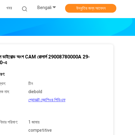
Bengali
খবর
উদ্ধৃতির জন্য আবেদন
শ ডাইবোল্ড অংশ CAM রোলার্স 29008780000A 29-
0-এ
বরণ:
্থল:
চীন
লক নাম:
diebold
প্রোডাক্ট ব্রোশিওর পিডিএফ
াহিদার পরিমাণ:
1 জামায়
competitive