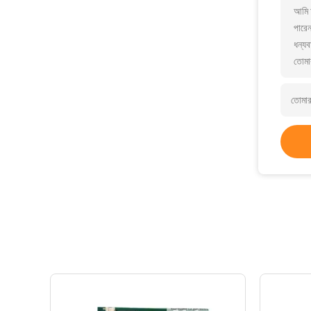
আমি 
পারে
ধন্যব
তোমা