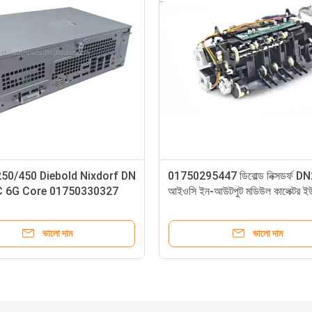
এসডিইউ
49267160000A 49-267160-000A
175
V6A
Diebold Nixdorf Opteva 2.0 AFD
Nixd
ন
সেন্সর লাইন প্ল্যাটফর্ম ATM অংশ গ্রুপ
Cpl 
ভালো দাম