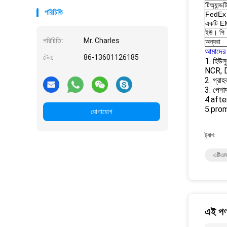
টিঅ্যান্ডট
পরিচিতি
FedEx
একটি 
ইউ। পি
পরিচিতি:
Mr. Charles
অন্যরা
আমাদের 
টেল:
86-13601126185
1. হিউসু
NCR, D
2. গ্রা
3. পেশা
4.after-
5.prom
যোগাযোগ
ট্যাগ:
এটিএম
এই পণ্