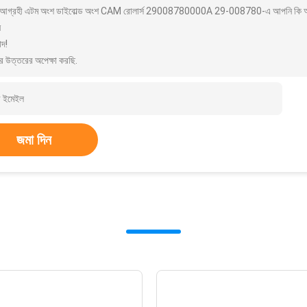
আগ্রহী এটম অংশ ডাইবোল্ড অংশ CAM রোলার্স 29008780000A 29-008780-এ আপনি কি আমাকে 
ন
াদ!
র উত্তরের অপেক্ষা করছি.
জমা দিন