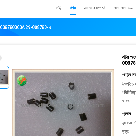
বাড়ি
পণ্য
আমাদের সম্পর্কে
যোগাযোগ করুন
্স 29008780000A 29-008780-এ
এটম অং
00878
পণ্যের বি
উৎপত্তি স
পরিচিতিমু
দলিল:
প্রদান:
ন্যূনতম চ
মূল্য: