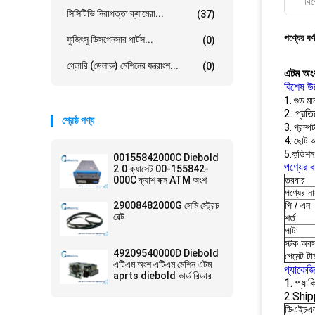
বিশ
সিসিটিভি নিরাপত্তা ক্যামেরা...
(37)
পণ্যের বর্
ফুজিৎসু ডিসপেনসার পার্টস...
(0)
গ্লোরি (ডেলারু) মেশিনের যন্ত্রাংশ...
(0)
এটম অং
বিশেষ উ
1. গুড মা
2. প্রত
শ্রেষ্ঠ পণ্য
3. প্রম্প
4. ছোট 
5.কন্ডিশন
00155842000C Diebold
পণ্যের বর
2.0 ক্যাসেট 00-155842-
000C ক্যাশ বক্স ATM অংশ
তরবার
পণ্যের ন
29008482000G সেমি স্ট্রেচ
পি / এন
বেল্ট
শর্ত
পাটা
স্টক অবস
49209540000D Diebold
পেমেন্ট টার্
এটিএম অংশ এটিএম মেশিন এটম
প্যাকেজ
aprts diebold কার্ড রিডার
1. প্যাকি
2.Ship
ডিএইচএ