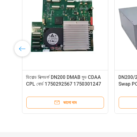
ld ECRM ইউনিভার্সাল রিসাইক্লার-UP
1750342439 ডিবোল্ড নিক্সডর্ফ 
1U1 ESCROW (UESAH)
স্ট্যাকার ডিসপেন্স ইউনিট FL RL 
DN200/250/450 এটিএম মেশি
ভালো দাম
ভালো দাম