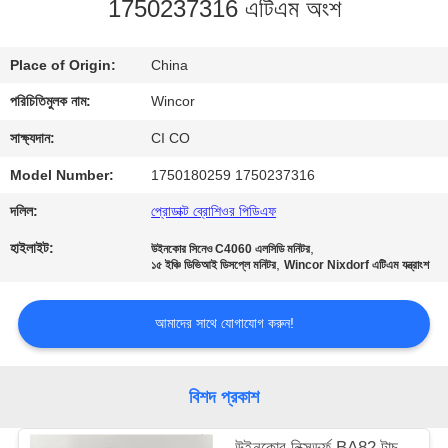
1750237316 এটিএম অংশ
নিয়ন্ত্রণ
Place of Origin:
China
যোগাযোগ
পরিচিতিমুলক নাম:
Wincor
করুন
সাক্ষ্যদান:
CI CO
খবর
Model Number:
1750180259 1750237316
দলিল:
প্রোডাক্ট ব্রোশিওর পিডিএফ
উদ্ধৃতির
হাইলাইট:
,
উইনকোর সিনেও C4060 এলসিডি মনিটর
,
১৫ ইঞ্চি ডিভিআই ডিসপ্লে মনিটর
Wincor Nixdorf এটিএম যন্ত্রাংশ
জন্য
আবেদন
আমাদের সাথে যোগাযোগ করুন!
সাইট
বিশদ প্রকাশ
ম্যাপ
উইনকোর নিক্সডর্ফ BA82 টাচ