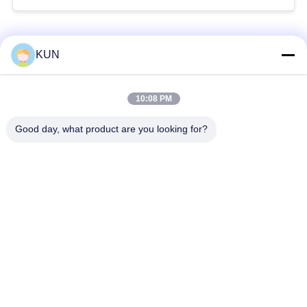
সব
KUN
এটিএম মেশিন পার্টস
NCR এটিএম অংশ
10:08 PM
Good day, what product are you looking for?
Wincor Nixdorf এটিএম
Diebold এটিএম অংশ
পার্টস
এনএমডি এটিএম অংশ
হিটাচি এটিএম পার্টস
Hyosung এটিএম অংশ
ফুজিৎসু এটিএম পার্টস
সাবস্ক্রাইব