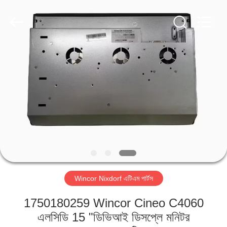
GSM
International
Trade
Co.,Ltd..
All
Rights
Reserved.
বাড়ি
পণ্য
আমাদের
সম্পর্কে
কারখানা
Wincor Nixdorf এটিএম পার্টস
ভ্রমণ
1750180259 Wincor Cineo C4060
মান
এলসিডি 15 "ডিভিআই ডিসপ্লে মনিটর