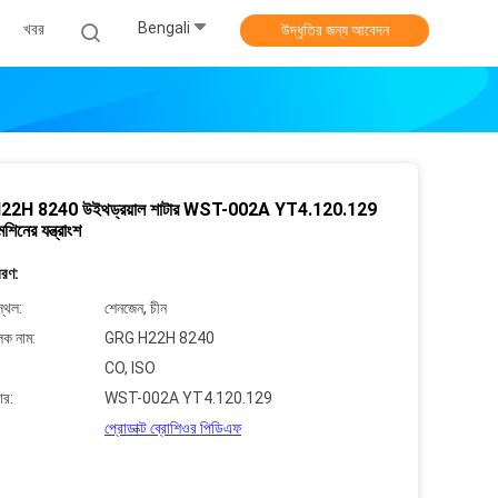
Bengali
খবর
উদ্ধৃতির জন্য আবেদন
2H 8240 উইথড্রয়াল শাটার WST-002A YT4.120.129
শিনের যন্ত্রাংশ
বরণ:
্থল:
শেনজেন, চীন
লক নাম:
GRG H22H 8240
CO, ISO
ার:
WST-002A YT4.120.129
প্রোডাক্ট ব্রোশিওর পিডিএফ