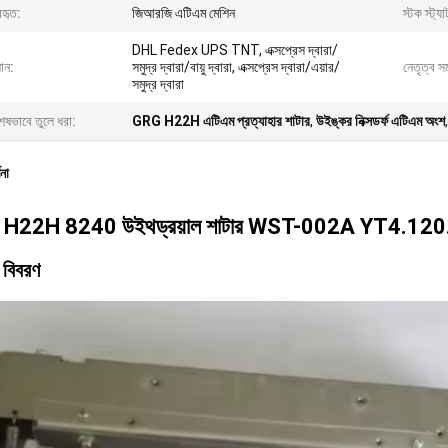
বহৃত:
জিআরজি এটিএম মেশিন
স্টক স্ট্য
DHL Fedex UPS TNT, এক্সপ্রেস দ্বারা/
ান:
সমুদ্র দ্বারা/বায়ু দ্বারা, এক্সপ্রেস দ্বারা/এয়ার/
নেতৃত্ব সম
সমুদ্র দ্বারা
েষভাবে তুলে ধরা:
GRG H22H এটিএম প্রত্যাহার শাটার
,
উইঙ্কর নিক্সডর্ফ এটিএম অংশ
ণনা
H22H 8240 উইথড্রয়াল শাটার WST-002A YT4.120.129 
 বিবরণ