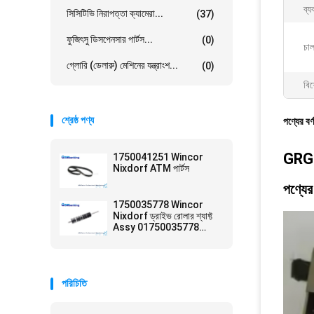
ব্য
সিসিটিভি নিরাপত্তা ক্যামেরা...
(37)
ফুজিৎসু ডিসপেনসার পার্টস...
(0)
চাল
গ্লোরি (ডেলারু) মেশিনের যন্ত্রাংশ...
(0)
বিশ
শ্রেষ্ঠ পণ্য
পণ্যের বর্
GRG 
1750041251 Wincor
Nixdorf ATM পার্টস
পণ্যের
1750035778 Wincor
Nixdorf ড্রাইভ রোলার শ্যাফ্ট
Assy 01750035778
ATM Parts
পরিচিতি