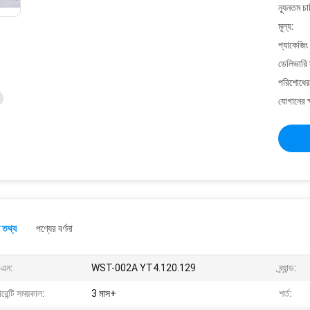
ন্যূনতম চ
মূল্য:
প্যাকেজিং
ডেলিভারি 
পরিশোধের 
যোগানের ক
 তথ্য
পণ্যের বর্ণনা
/এন:
WST-002A YT4.120.129
ব্র্যান্ড:
ারেন্টি সময়কাল:
3 মাস+
শর্ত: