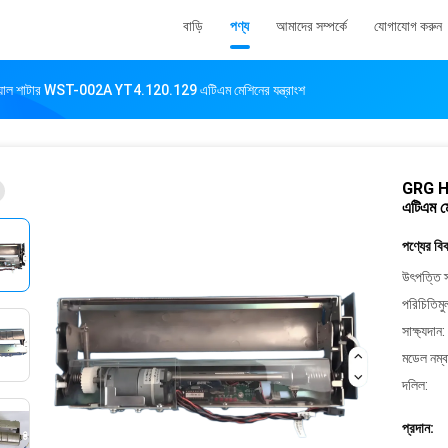
বাড়ি
পণ্য
আমাদের সম্পর্কে
যোগাযোগ করুন
 শাটার WST-002A YT4.120.129 এটিএম মেশিনের যন্ত্রাংশ
GRG H2
এটিএম মে
পণ্যের বি
উৎপত্তি স
পরিচিতিমু
সাক্ষ্যদান:
মডেল নম্ব
দলিল:
প্রদান: