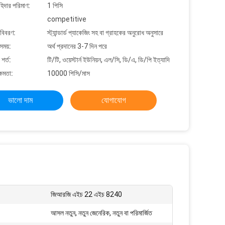
াহিদার পরিমাণ:
1 পিসি
competitive
 বিবরণ:
স্ট্যান্ডার্ড প্যাকেজিং সহ বা গ্রাহকের অনুরোধ অনুসারে
সময়:
অর্থ প্রদানের 3-7 দিন পরে
শর্ত:
টি/টি, ওয়েস্টার্ন ইউনিয়ন, এল/সি, ডি/এ, ডি/পি ইত্যাদি
্ষমতা:
10000 পিসি/মাস
ভালো দাম
যোগাযোগ
জিআরজি এইচ 22 এইচ 8240
আসল নতুন, নতুন জেনেরিক, নতুন বা পরিমার্জিত