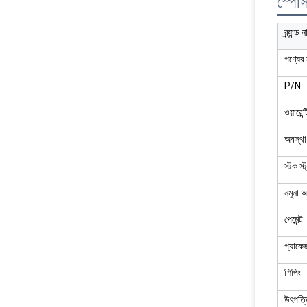
স্পে
ব্র্যান্ড 
পণ্যের 
P/N
ওয়ারেন্ট
অবস্থা
স্টক স্
নমুনা অ
পেমেন্ট
প্যাকে
শিপিং
উৎপত্ত