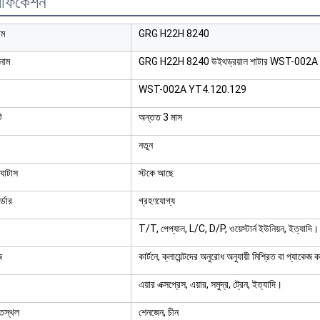
সিফিকেশন
নাম
GRG H22H 8240
নাম
GRG H22H 8240 উইথড্রয়াল শাটার WST-002A YT4
WST-002A YT4.120.129
ি
অন্তত 3 মাস
নতুন
ট্যাটাস
স্টকে আছে
র্ডার
গ্রহণযোগ্য
T/T, পেপ্যাল, L/C, D/P, ওয়েস্টার্ন ইউনিয়ন, ইত্যাদি।
জ
কার্টনে, ক্লায়েন্টদের অনুরোধ অনুযায়ী মিশ্রিত বা প্যাকেজ ক
এয়ার এক্সপ্রেস, এয়ার, সমুদ্র, ট্রেন, ইত্যাদি।
িস্থল
শেনজেন, চীন