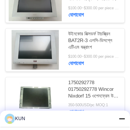
PRIVACY
$100.00~$300.00 per piece MOQ:1
POLICY
যোগাযোগ
উইনকোর নিক্সডর্ফ টাচস্ক্রিন
BAT2R-3 এলসি-ডিসপ্লে
এটিএম যন্ত্রাংশ
$100.00~$300.00 per piece MOQ:1
যোগাযোগ
1750292778
01750292778 Wincor
Nixdorf 15 ওপেনফ্রেম উচ্চ
উজ্জ্বল LCD ডিসপ্লে ATM
350-500USD/pc MOQ:1
মেশিনের যন্ত্রাংশ
যোগাযোগ
KUN