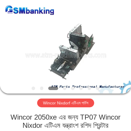
GSM
International
Trade
Co.,Ltd..
All
Rights
Reserved.
বাড়ি
পণ্য
আমাদের
সম্পর্কে
কারখানা
Wincor Nixdorf এটিএম পার্টস
ভ্রমণ
Wincor 2050xe এর জন্য TP07 Wincor
মান
Nixdor এটিএম যন্ত্রাংশ রশিদ প্রিন্টার