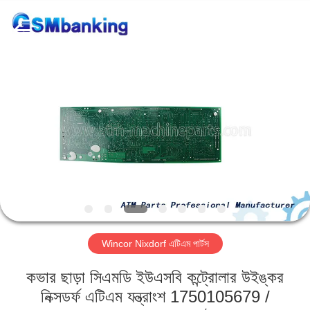
GSM
International
Trade
Co.,Ltd..
All
Rights
Reserved.
বাড়ি
পণ্য
আমাদের
সম্পর্কে
কারখানা
Wincor Nixdorf এটিএম পার্টস
ভ্রমণ
কভার ছাড়া সিএমডি ইউএসবি কন্ট্রোলার উইঙ্কর
মান
নিক্সডর্ফ এটিএম যন্ত্রাংশ 1750105679 /