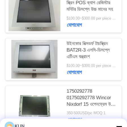
স্ক্রিন POS ক্যাশ রেজিস্টার
PRIVACY
মনিটর ডিসপ্লে উচ্চ মানের সহ
POLICY
$100.00~$300.00 per piece MOQ:1
যোগাযোগ
উইনকোর নিক্সডর্ফ টাচস্ক্রিন
BAT2R-3 এলসি-ডিসপ্লে
এটিএম যন্ত্রাংশ
$100.00~$300.00 per piece MOQ:1
যোগাযোগ
1750292778
01750292778 Wincor
Nixdorf 15 ওপেনফ্রেম উচ্চ
উজ্জ্বল LCD ডিসপ্লে ATM
350-500USD/pc MOQ:1
মেশিনের যন্ত্রাংশ
যোগাযোগ
KUN