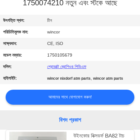
1750074210 নতুন এবং স্টকে আছে
নিয়ন্ত্রণ
উৎপত্তি স্থল:
চীন
যোগাযোগ
পরিচিতিমুলক নাম:
wincor
করুন
সাক্ষ্যদান:
CE, ISO
খবর
মডেল নম্বার:
1750105679
দলিল:
প্রোডাক্ট ব্রোশিওর পিডিএফ
উদ্ধৃতির
হাইলাইট:
,
wincor nixdorf atm parts
wincor atm parts
জন্য
আবেদন
আমাদের সাথে যোগাযোগ করুন!
সাইট
বিশদ প্রকাশ
ম্যাপ
উইনকোর নিক্সডর্ফ BA82 টাচ