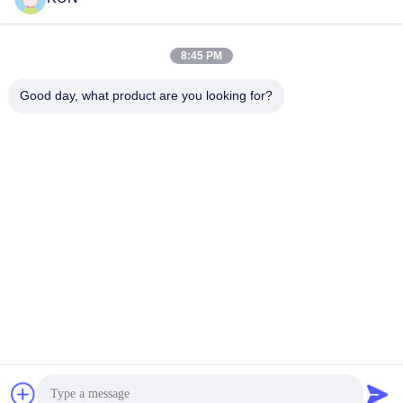
সব
8:45 PM
Good day, what product are you looking for?
এটিএম মেশিন পার্টস
NCR এটিএম অংশ
Wincor Nixdorf এটিএম
Diebold এটিএম অংশ
পার্টস
এনএমডি এটিএম অংশ
হিটাচি এটিএম পার্টস
Hyosung এটিএম অংশ
ফুজিৎসু এটিএম পার্টস
সাবস্ক্রাইব