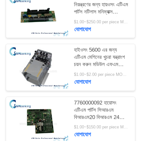
নিয়ন্ত্রণের জন্য হায়ওসং এটিএম
PRIVACY
পার্টস নটিলাস মনিম্যাক্স
POLICY
সিআরএম ইন্টারফেস বোর্ড
$1.00~$250.00 per piece MOQ:1 টুকরা
75900000-14
যোগাযোগ
হাইওসং 5600 এর জন্য
এটিএম মেশিনের খুচরা যন্ত্রাংশ
চয়ন করুন মডিউল এফএম
-7000 7310000425
$1.00~$2.00 per piece MOQ:1 টুকরা
7310000444
যোগাযোগ
7760000092 হায়োসং
এটিএম পার্টস সিআরএম
বিআরএম20 বিআরএম 24
বিএমইউ প্রধান কন্ট্রোলার বোর্ড
$1.00~$150.00 per piece MOQ:1 টুকরা
এমএক্স ৮০০ মনিম্যাক্স 8600
যোগাযোগ
এস 7760000092