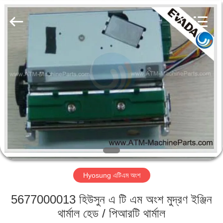
GSM
International
Trade
Co.,Ltd..
All
Rights
Reserved.
বাড়ি
পণ্য
আমাদের
সম্পর্কে
কারখানা
Hyosung এটিএম অংশ
ভ্রমণ
5677000013 হিউসুন এ টি এম অংশ মুদ্রণ ইঞ্জিন
মান
থার্মাল হেড / পিআরটি থার্মাল