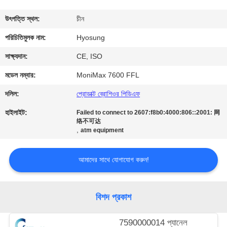
নিয়ন্ত্রণ
উৎপত্তি স্থল:
চীন
যোগাযোগ
পরিচিতিমুলক নাম:
Hyosung
করুন
সাক্ষ্যদান:
CE, ISO
মডেল নম্বার:
MoniMax 7600 FFL
খবর
দলিল:
প্রোডাক্ট ব্রোশিওর পিডিএফ
হাইলাইট:
Failed to connect to 2607:f8b0:4000:806::2001: 网
উদ্ধৃতির
络不可达
,
atm equipment
জন্য
আবেদন
আমাদের সাথে যোগাযোগ করুন!
সাইট
বিশদ প্রকাশ
ম্যাপ
7590000014 প্যানেল