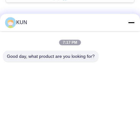
7430000674
সব
KUN
এটিএম মেশিন পার্টস
NCR এটিএম অংশ
7:17 PM
Good day, what product are you looking for?
Wincor Nixdorf এটিএম
Diebold এটিএম অংশ
পার্টস
এনএমডি এটিএম অংশ
হিটাচি এটিএম পার্টস
Hyosung এটিএম অংশ
ফুজিৎসু এটিএম পার্টস
সাবস্ক্রাইব