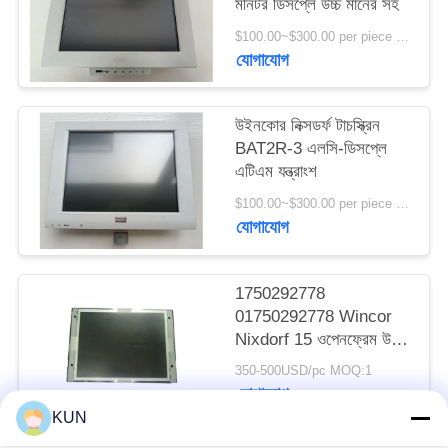
মনিটর ডিসপ্লে উচ্চ মানের সহ
PRIVACY
$100.00~$300.00 per piece MOQ:1
POLICY
যোগাযোগ
উইনকোর নিক্সডর্ফ টাচস্ক্রিন
BAT2R-3 এলসি-ডিসপ্লে
এটিএম যন্ত্রাংশ
$100.00~$300.00 per piece MOQ:1
যোগাযোগ
1750292778
01750292778 Wincor
Nixdorf 15 ওপেনফ্রেম উচ্চ
উজ্জ্বল LCD ডিসপ্লে ATM
350-500USD/pc MOQ:1
মেশিনের যন্ত্রাংশ
যোগাযোগ
KUN