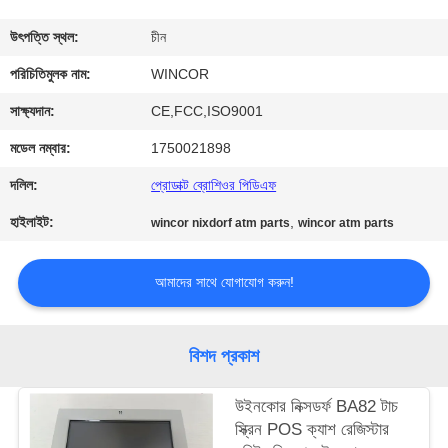
নিয়ন্ত্রণ
উৎপত্তি স্থল:
চীন
যোগাযোগ
পরিচিতিমুলক নাম:
WINCOR
করুন
সাক্ষ্যদান:
CE,FCC,ISO9001
মডেল নম্বার:
1750021898
খবর
দলিল:
প্রোডাক্ট ব্রোশিওর পিডিএফ
হাইলাইট:
,
wincor nixdorf atm parts
wincor atm parts
উদ্ধৃতির
জন্য
আমাদের সাথে যোগাযোগ করুন!
আবেদন
বিশদ প্রকাশ
সাইট
ম্যাপ
উইনকোর নিক্সডর্ফ BA82 টাচ
স্ক্রিন POS ক্যাশ রেজিস্টার