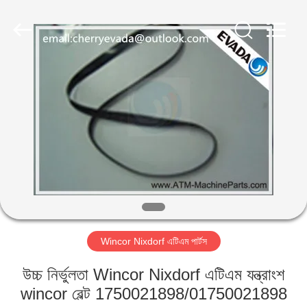
GSM
International
Trade
Co.,Ltd..
All
Rights
Reserved.
বাড়ি
পণ্য
আমাদের
সম্পর্কে
কারখানা
Wincor Nixdorf এটিএম পার্টস
ভ্রমণ
উচ্চ নির্ভুলতা Wincor Nixdorf এটিএম যন্ত্রাংশ
মান
wincor বেল্ট 1750021898/01750021898