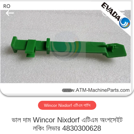
GSM
International
Trade
Co.,Ltd..
All
Rights
Reserved.
বাড়ি
পণ্য
আমাদের
সম্পর্কে
কারখানা
Wincor Nixdorf এটিএম পার্টস
ভ্রমণ
ভাল দাম Wincor Nixdorf এটিএম অংশসেইট
মান
লকিং লিভার 4830300628