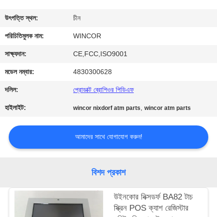
নিয়ন্ত্রণ
উৎপত্তি স্থল:
চীন
যোগাযোগ
পরিচিতিমুলক নাম:
WINCOR
করুন
সাক্ষ্যদান:
CE,FCC,ISO9001
মডেল নম্বার:
4830300628
খবর
দলিল:
প্রোডাক্ট ব্রোশিওর পিডিএফ
হাইলাইট:
,
wincor nixdorf atm parts
wincor atm parts
উদ্ধৃতির
জন্য
আমাদের সাথে যোগাযোগ করুন!
আবেদন
বিশদ প্রকাশ
সাইট
ম্যাপ
উইনকোর নিক্সডর্ফ BA82 টাচ
স্ক্রিন POS ক্যাশ রেজিস্টার