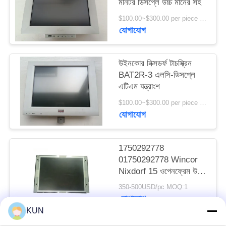
মনিটর ডিসপ্লে উচ্চ মানের সহ
PRIVACY
$100.00~$300.00 per piece MOQ:1
POLICY
যোগাযোগ
উইনকোর নিক্সডর্ফ টাচস্ক্রিন
BAT2R-3 এলসি-ডিসপ্লে
এটিএম যন্ত্রাংশ
$100.00~$300.00 per piece MOQ:1
যোগাযোগ
1750292778
01750292778 Wincor
Nixdorf 15 ওপেনফ্রেম উচ্চ
উজ্জ্বল LCD ডিসপ্লে ATM
350-500USD/pc MOQ:1
মেশিনের যন্ত্রাংশ
যোগাযোগ
KUN