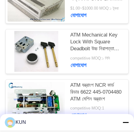
PRIVACY
ATM অংশ
$1.00~$1000.00 MOQ:১ টুকরা
POLICY
যোগাযোগ
ATM Mechanical Key
Lock With Square
Deadbolt উচ্চ নিরাপত্তা
ATM মেশিন
competitive MOQ:১ পিসি
যোগাযোগ
ATM যন্ত্রাংশ NCR কার্ড
রিডার 6622 445-0704480
ATM মেশিন যন্ত্রাংশ
competitive MOQ:1
যোগাযোগ
KUN