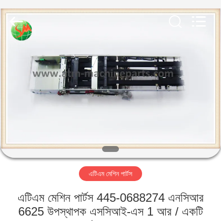
GSM
International
Trade
Co.,Ltd..
All
Rights
Reserved.
বাড়ি
পণ্য
আমাদের
সম্পর্কে
কারখানা
এটিএম মেশিন পার্টস
ভ্রমণ
এটিএম মেশিন পার্টস 445-0688274 এনসিআর
মান
6625 উপস্থাপক এসসিআই-এস 1 আর / একটি